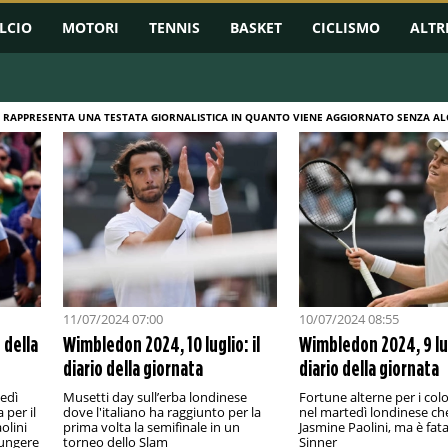
LCIO
MOTORI
TENNIS
BASKET
CICLISMO
ALTR
 RAPPRESENTA UNA TESTATA GIORNALISTICA IN QUANTO VIENE AGGIORNATO SENZA ALC
11/07/2024 07:00
10/07/2024 08:55
 della
Wimbledon 2024, 10 luglio: il
Wimbledon 2024, 9 lug
diario della giornata
diario della giornata
edì
Musetti day sull’erba londinese
Fortune alterne per i colo
 per il
dove l'italiano ha raggiunto per la
nel martedì londinese ch
olini
prima volta la semifinale in un
Jasmine Paolini, ma è fata
iungere
torneo dello Slam
Sinner