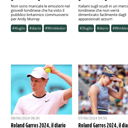
Non sono mancate le emozioni nel
Italiani sugli scudi in un merc
giovedì londinese che ha visto il
londinese che non verrà
pubblico britannico commuoversi
dimenticato facilmente dagli
per Andy Murray
appassionati azzurri
#4luglio
#diario
#Wimbledon
#3luglio
#diario
#Wimble
08/06/2024 08:30
07/06/2024 09:50
Roland Garros 2024, il diario
Roland Garros 2024, il dia