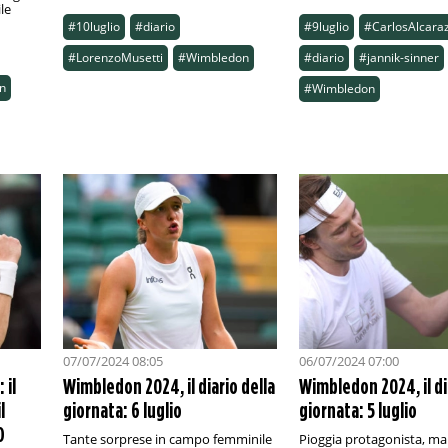
le
#10luglio
#diario
#9luglio
#CarlosAlcara
#LorenzoMusetti
#Wimbledon
#diario
#jannik-sinner
n
#Wimbledon
07/07/2024 08:05
06/07/2024 07:00
 il
Wimbledon 2024, il diario della
Wimbledon 2024, il di
l
giornata: 6 luglio
giornata: 5 luglio
O
Tante sorprese in campo femminile
Pioggia protagonista, m