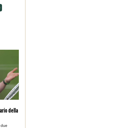
z
ario della
a due