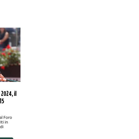
 2024, il
 15
al Foro
ti in
di