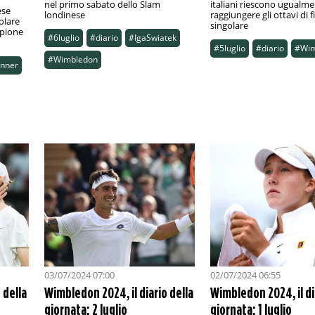
nel primo sabato dello Slam
italiani riescono ugualme
ese
londinese
raggiungere gli ottavi di f
olare
singolare
mpione
#6luglio
#diario
#IgaSwiatek
#5luglio
#diario
#Wim
#Wimbledon
inner
03/07/2024 07:00
02/07/2024 06:55
 della
Wimbledon 2024, il diario della
Wimbledon 2024, il di
giornata: 2 luglio
giornata: 1 luglio