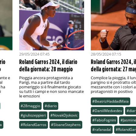
29/05/2024 07:45
28/05/2024 07:15
rio
Roland Garros 2024, il diario
Roland Garros 2024, il
o
della giornata: 28 maggio
della giornata: 27 ma
ante e
Pioggia ancora protagonista a
Complice la pioggia, il lu
al
Parigi, ma a partire dal tardo
parigino si è protratto olt
 ha
pomeriggio si è finalmente giocato
mezzanotte con i colori a
i
su tutti i campi e non sono mancate
protagonisti in positivo
le emozioni
#BeatrizHaddadMaia
#28maggio
#diario
#DaniilMedvedev
#diar
#giuliozeppieri
#NovakDjokovic
#FabioFognini
#Jasmine
a
#RolandGarros
#SloaneStephens
#rafanadal
#RolandGar