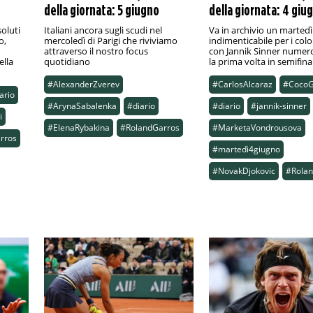
della giornata: 5 giugno
della giornata: 4 giu
soluti
Italiani ancora sugli scudi nel
Va in archivio un martedì
o,
mercoledì di Parigi che riviviamo
indimenticabile per i colo
attraverso il nostro focus
con Jannik Sinner numer
ella
quotidiano
la prima volta in semifinal
#AlexanderZverev
#CarlosAlcaraz
#CocoG
ario
#ArynaSabalenka
#diario
#diario
#jannik-sinner
i
#ElenaRybakina
#RolandGarros
#MarketaVondrousova
rros
#martedì4giugno
#NovakDjokovic
#Rola