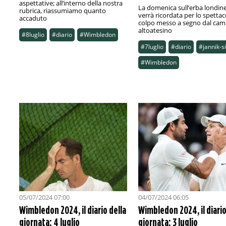
aspettative; all’interno della nostra
La domenica sull’erba londin
rubrica, riassumiamo quanto
verrà ricordata per lo spettac
accaduto
colpo messo a segno dal ca
altoatesino
#8luglio
#diario
#Wimbledon
#7luglio
#diario
#jannik-s
#Wimbledon
05/07/2024 07:00
04/07/2024 06:05
Wimbledon 2024, il diario della
Wimbledon 2024, il diario
giornata: 4 luglio
giornata: 3 luglio