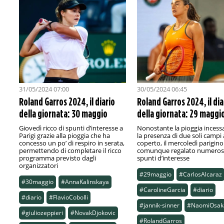
31/05/2024 07:00
30/05/2024 06:45
Roland Garros 2024, il diario
Roland Garros 2024, il dia
della giornata: 30 maggio
della giornata: 29 maggi
Giovedì ricco di spunti d’interesse a
Nonostante la pioggia incess
Parigi grazie alla pioggia che ha
la presenza di due soli campi 
concesso un po’ di respiro in serata,
coperto, il mercoledì parigino
permettendo di completare il ricco
comunque regalato numeros
programma previsto dagli
spunti d’interesse
organizzatori
#29maggio
#CarlosAlcaraz
#30maggio
#AnnaKalinskaya
#CarolineGarcia
#diario
#diario
#FlavioCobolli
#jannik-sinner
#NaomiOsak
#giuliozeppieri
#NovakDjokovic
#RolandGarros