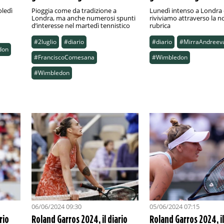
oledì
Pioggia come da tradizione a
Lunedì intenso a Londra
Londra, ma anche numerosi spunti
riviviamo attraverso la n
d’interesse nel martedì tennistico
rubrica
#2luglio
#diario
#diario
#MirraAndreev
don
#FranciscoComesana
#Wimbledon
#Wimbledon
06/06/2024 09:30
05/06/2024 07:15
rio
Roland Garros 2024, il diario
Roland Garros 2024, il