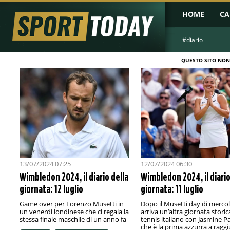
HOME
CA
#diario
QUESTO SITO NON
13/07/2024 07:25
12/07/2024 06:30
Wimbledon 2024, il diario della
Wimbledon 2024, il diario
giornata: 12 luglio
giornata: 11 luglio
Game over per Lorenzo Musetti in
Dopo il Musetti day di mercol
un venerdì londinese che ci regala la
arriva un’altra giornata storica
stessa finale maschile di un anno fa
tennis italiano con Jasmine Pa
che è la prima azzurra a ragg