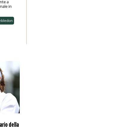
nte a
inale in
bledon
ario della