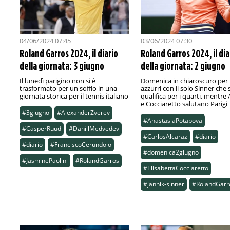
04/06/2024 07:45
03/06/2024 07:30
Roland Garros 2024, il diario
Roland Garros 2024, il dia
della giornata: 3 giugno
della giornata: 2 giugno
Il lunedì parigino non si è
Domenica in chiaroscuro per i
trasformato per un soffio in una
azzurri con il solo Sinner che s
giornata storica per il tennis italiano
qualifica per i quarti, mentre 
e Cocciaretto salutano Parigi
#3giugno
#AlexanderZverev
#AnastasiaPotapova
#CasperRuud
#DaniilMedvedev
#CarlosAlcaraz
#diario
#diario
#FranciscoCerundolo
#domenica2giugno
#JasminePaolini
#RolandGarros
#ElisabettaCocciaretto
#jannik-sinner
#RolandGarr