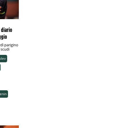
 diario
ggio
dì parigino
i scudi
blev
enin