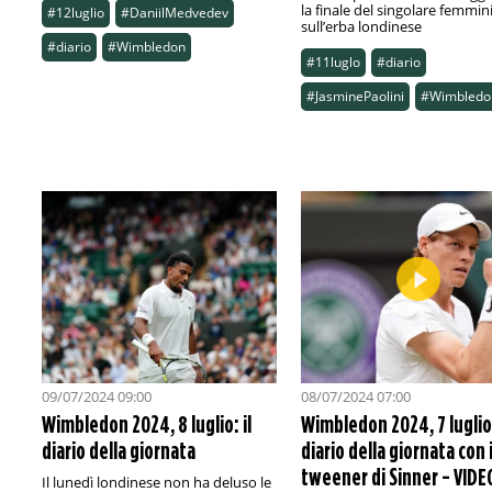
la finale del singolare femmini
#12luglio
#DaniilMedvedev
sull’erba londinese
#diario
#Wimbledon
#11luglo
#diario
#JasminePaolini
#Wimbledo
09/07/2024 09:00
08/07/2024 07:00
Wimbledon 2024, 8 luglio: il
Wimbledon 2024, 7 luglio:
diario della giornata
diario della giornata con i
tweener di Sinner - VIDE
Il lunedì londinese non ha deluso le