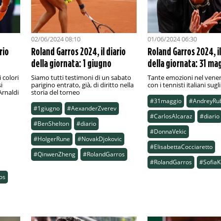
02/06/2024 08:10
01/06/2024 06:30
rio
Roland Garros 2024, il diario
Roland Garros 2024, il
della giornata: 1 giugno
della giornata: 31 ma
 colori
Siamo tutti testimoni di un sabato
Tante emozioni nel vener
i
parigino entrato, già, di diritto nella
con i tennisti italiani sugl
Arnaldi
storia del torneo
#31maggio
#AndreyRu
#1giugno
#AexanderZverev
#CarlosAlcaraz
#diario
#BenShelton
#diario
#DonnaVekic
#HolgerRune
#NovakDjokovic
#ElisabettaCocciaretto
#QinwenZheng
#RolandGarros
#RolandGarros
#SofiaK
os