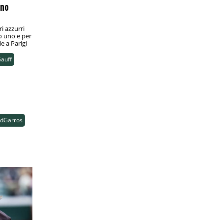
gno
ri azzurri
o uno e per
e a Parigi
auff
ndGarros