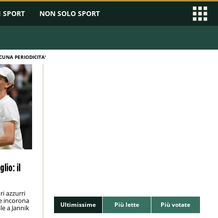
I SPORT
NON SOLO SPORT
UNA PERIODICITA'
lio: il
ri azzurri
e incorona
Ultimissime
Più lette
Più votate
le a Jannik