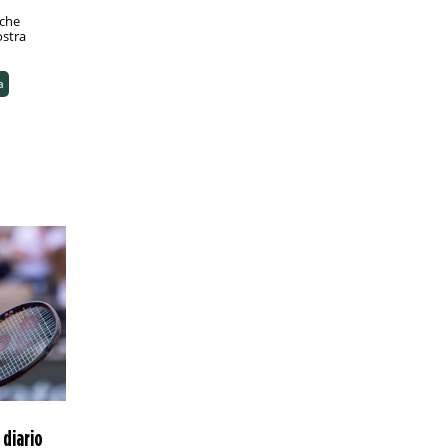
 che
ostra
a
 diario