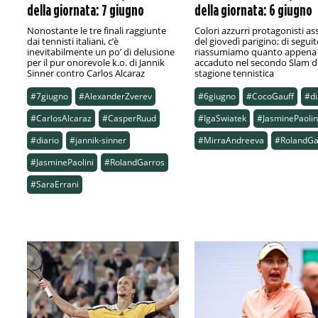
della giornata: 7 giugno
della giornata: 6 giugno
Nonostante le tre finali raggiunte
Colori azzurri protagonisti as
dai tennisti italiani, c’è
del giovedì parigino; di seguit
inevitabilmente un po’ di delusione
riassumiamo quanto appena
per il pur onorevole k.o. di Jannik
accaduto nel secondo Slam d
Sinner contro Carlos Alcaraz
stagione tennistica
#7giugno
#AlexanderZverev
#6giugno
#CocoGauff
#di
#CarlosAlcaraz
#CasperRuud
#IgaSwiatek
#JasminePaolin
#diario
#jannik-sinner
#MirraAndreeva
#RolandGa
#JasminePaolini
#RolandGarros
#SaraErrani