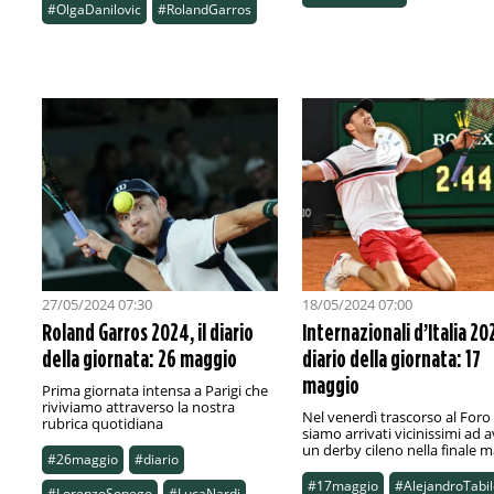
#OlgaDanilovic
#RolandGarros
27/05/2024 07:30
18/05/2024 07:00
Roland Garros 2024, il diario
Internazionali d’Italia 202
della giornata: 26 maggio
diario della giornata: 17
maggio
Prima giornata intensa a Parigi che
riviviamo attraverso la nostra
Nel venerdì trascorso al Foro 
rubrica quotidiana
siamo arrivati vicinissimi ad 
un derby cileno nella finale m
#26maggio
#diario
#17maggio
#AlejandroTabil
#LorenzoSonego
#LucaNardi