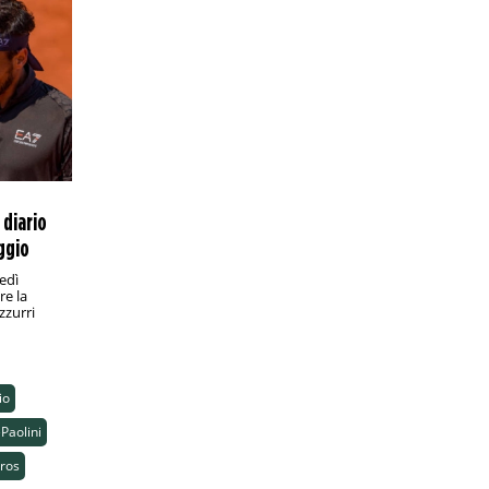
 diario
ggio
nedì
re la
zzurri
io
Paolini
ros