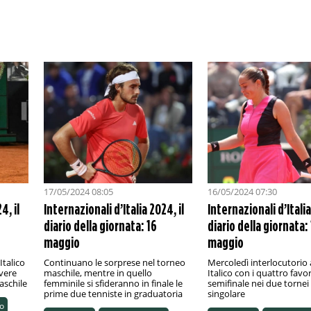
17/05/2024 08:05
16/05/2024 07:30
4, il
Internazionali d’Italia 2024, il
Internazionali d’Italia
diario della giornata: 16
diario della giornata:
maggio
maggio
Italico
Continuano le sorprese nel torneo
Mercoledì interlocutorio 
avere
maschile, mentre in quello
Italico con i quattro favori
aschile
femminile si sfideranno in finale le
semifinale nei due tornei 
prime due tenniste in graduatoria
singolare
o