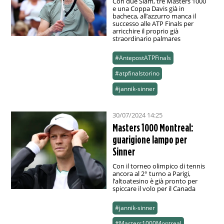
Con due Slam, tre Masters 1000
e una Coppa Davis già in
bacheca, all’azzurro manca il
successo alle ATP Finals per
arricchire il proprio già
straordinario palmares
#AntepostATPFinals
#atpfinalstorino
#jannik-sinner
30/07/2024 14:25
Masters 1000 Montreal:
guarigione lampo per
Sinner
Con il torneo olimpico di tennis
ancora al 2° turno a Parigi,
l’altoatesino è già pronto per
spiccare il volo per il Canada
#jannik-sinner
#Masters1000Montreal