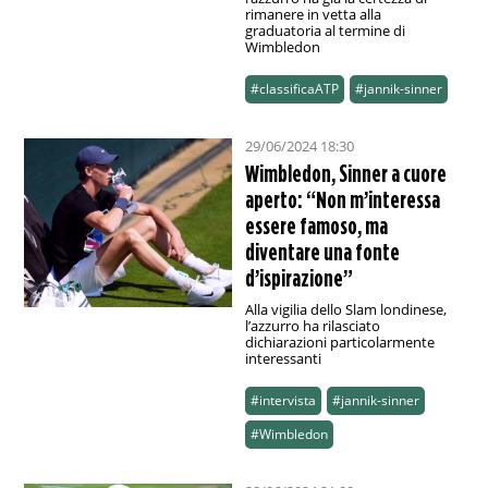
rimanere in vetta alla
graduatoria al termine di
Wimbledon
#classificaATP
#jannik-sinner
29/06/2024 18:30
Wimbledon, Sinner a cuore
aperto: “Non m’interessa
essere famoso, ma
diventare una fonte
d’ispirazione”
Alla vigilia dello Slam londinese,
l’azzurro ha rilasciato
dichiarazioni particolarmente
interessanti
#intervista
#jannik-sinner
#Wimbledon