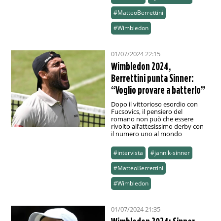
#MatteoBerrettini
#Wimbledon
01/07/2024 22:15
Wimbledon 2024,
Berrettini punta Sinner:
“Voglio provare a batterlo”
Dopo il vittorioso esordio con
Fucsovics, il pensiero del
romano non può che essere
rivolto all’attesissimo derby con
il numero uno al mondo
#intervista
#jannik-sinner
#MatteoBerrettini
#Wimbledon
01/07/2024 21:35