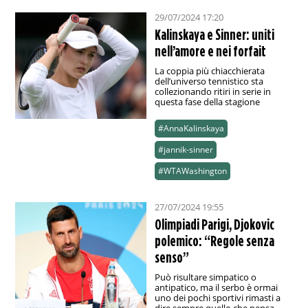
29/07/2024 17:20
Kalinskaya e Sinner: uniti
nell’amore e nei forfait
La coppia più chiacchierata
dell’universo tennistico sta
collezionando ritiri in serie in
questa fase della stagione
#AnnaKalinskaya
#jannik-sinner
#WTAWashington
27/07/2024 19:55
Olimpiadi Parigi, Djokovic
polemico: “Regole senza
senso”
Può risultare simpatico o
antipatico, ma il serbo è ormai
uno dei pochi sportivi rimasti a