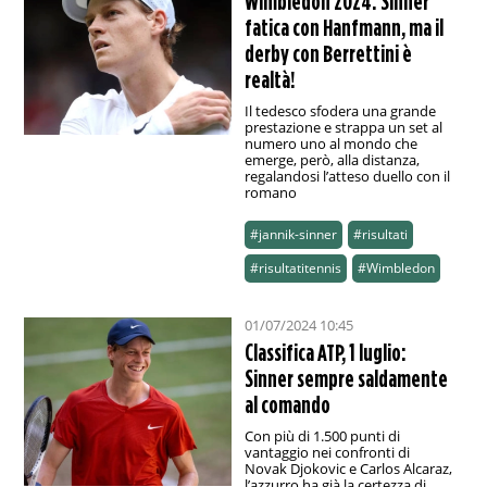
Wimbledon 2024: Sinner
fatica con Hanfmann, ma il
derby con Berrettini è
realtà!
Il tedesco sfodera una grande
prestazione e strappa un set al
numero uno al mondo che
emerge, però, alla distanza,
regalandosi l’atteso duello con il
romano
#jannik-sinner
#risultati
#risultatitennis
#Wimbledon
01/07/2024 10:45
Classifica ATP, 1 luglio:
Sinner sempre saldamente
al comando
Con più di 1.500 punti di
vantaggio nei confronti di
Novak Djokovic e Carlos Alcaraz,
l’azzurro ha già la certezza di