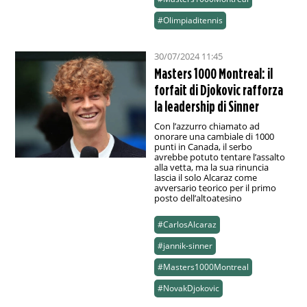
#Olimpiaditennis
30/07/2024 11:45
Masters 1000 Montreal: il
forfait di Djokovic rafforza
la leadership di Sinner
Con l’azzurro chiamato ad
onorare una cambiale di 1000
punti in Canada, il serbo
avrebbe potuto tentare l’assalto
alla vetta, ma la sua rinuncia
lascia il solo Alcaraz come
avversario teorico per il primo
posto dell’altoatesino
#CarlosAlcaraz
#jannik-sinner
#Masters1000Montreal
#NovakDjokovic