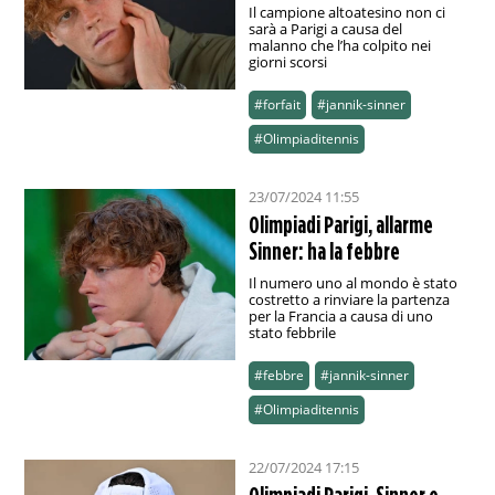
Il campione altoatesino non ci
sarà a Parigi a causa del
malanno che l’ha colpito nei
giorni scorsi
#forfait
#jannik-sinner
#Olimpiaditennis
23/07/2024 11:55
Olimpiadi Parigi, allarme
Sinner: ha la febbre
Il numero uno al mondo è stato
costretto a rinviare la partenza
per la Francia a causa di uno
stato febbrile
#febbre
#jannik-sinner
#Olimpiaditennis
22/07/2024 17:15