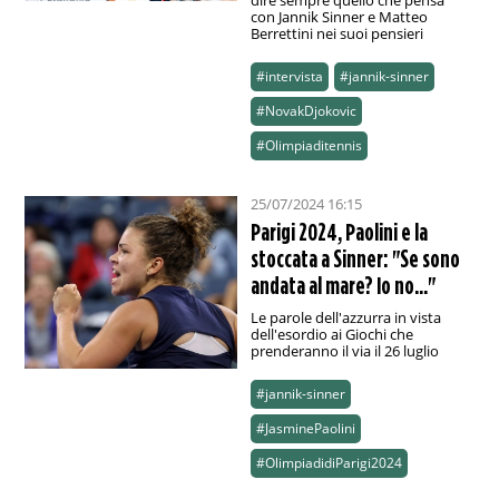
dire sempre quello che pensa
con Jannik Sinner e Matteo
Berrettini nei suoi pensieri
#intervista
#jannik-sinner
#NovakDjokovic
#Olimpiaditennis
25/07/2024 16:15
Parigi 2024, Paolini e la
stoccata a Sinner: "Se sono
andata al mare? Io no..."
Le parole dell'azzurra in vista
dell'esordio ai Giochi che
prenderanno il via il 26 luglio
#jannik-sinner
#JasminePaolini
#OlimpiadidiParigi2024