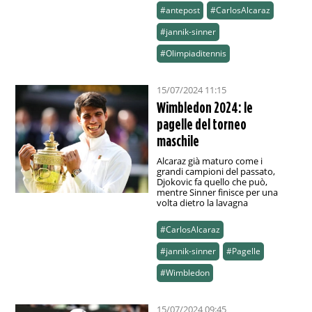
#antepost
#CarlosAlcaraz
#jannik-sinner
#Olimpiaditennis
15/07/2024 11:15
Wimbledon 2024: le
pagelle del torneo
maschile
Alcaraz già maturo come i
grandi campioni del passato,
Djokovic fa quello che può,
mentre Sinner finisce per una
volta dietro la lavagna
#CarlosAlcaraz
#jannik-sinner
#Pagelle
#Wimbledon
15/07/2024 09:45