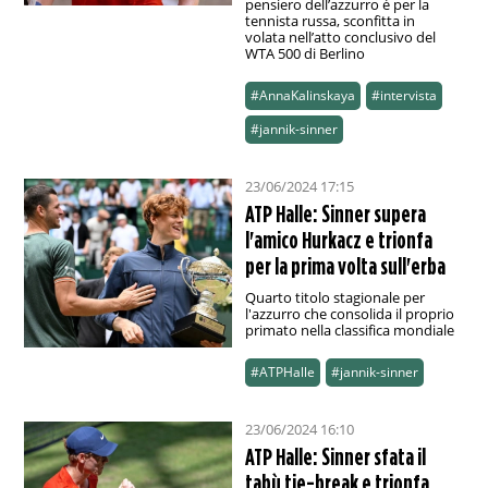
pensiero dell’azzurro è per la
tennista russa, sconfitta in
volata nell’atto conclusivo del
WTA 500 di Berlino
#AnnaKalinskaya
#intervista
#jannik-sinner
23/06/2024 17:15
ATP Halle: Sinner supera
l'amico Hurkacz e trionfa
per la prima volta sull'erba
Quarto titolo stagionale per
l'azzurro che consolida il proprio
primato nella classifica mondiale
#ATPHalle
#jannik-sinner
23/06/2024 16:10
ATP Halle: Sinner sfata il
tabù tie-break e trionfa