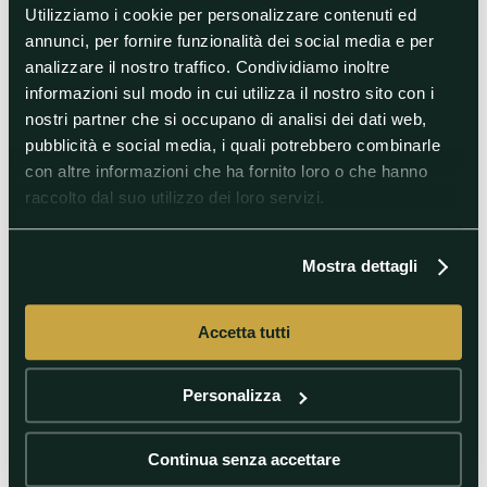
Sampdoria-Salernitana
Utilizziamo i cookie per personalizzare contenuti ed
Domani alle 20.30 a Marassi il primo round per evitare
annunci, per fornire funzionalità dei social media e per
la retrocessione in Serie C
analizzare il nostro traffico. Condividiamo inoltre
informazioni sul modo in cui utilizza il nostro sito con i
nostri partner che si occupano di analisi dei dati web,
Serie B
Serie B
pubblicità e social media, i quali potrebbero combinarle
con altre informazioni che ha fornito loro o che hanno
raccolto dal suo utilizzo dei loro servizi.
20/05/2025
12/05/2025
Mostra dettagli
Serie B, andata semifinali playoff:
Serie B, recupero 34°giornata: la
la preview di Catanzaro-Spezia
preview di Spezia-Cosenza
Accetta tutti
Serie B
Serie B
Personalizza
Continua senza accettare