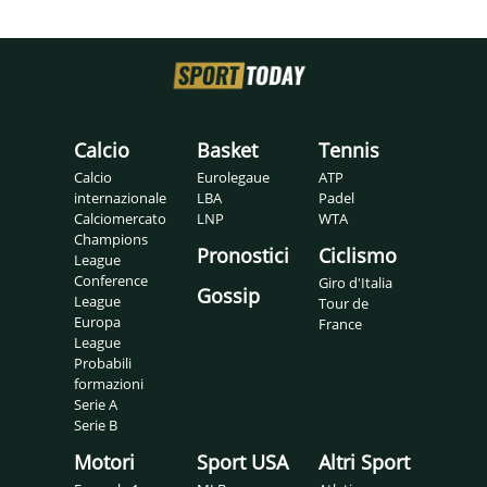
Calcio
Basket
Tennis
Calcio
Eurolegaue
ATP
internazionale
LBA
Padel
Calciomercato
LNP
WTA
Champions
Pronostici
Ciclismo
League
Conference
Giro d'Italia
Gossip
League
Tour de
Europa
France
League
Probabili
formazioni
Serie A
Serie B
Motori
Sport USA
Altri Sport