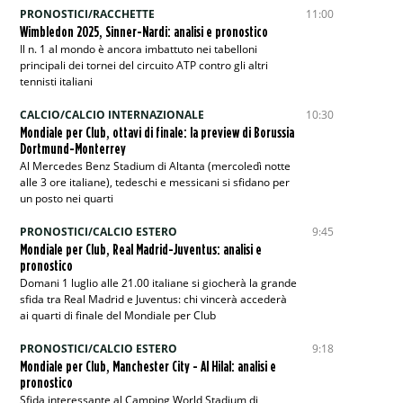
PRONOSTICI/RACCHETTE
11:00
Wimbledon 2025, Sinner-Nardi: analisi e pronostico
Il n. 1 al mondo è ancora imbattuto nei tabelloni
principali dei tornei del circuito ATP contro gli altri
tennisti italiani
CALCIO/CALCIO INTERNAZIONALE
10:30
Mondiale per Club, ottavi di finale: la preview di Borussia
Dortmund-Monterrey
Al Mercedes Benz Stadium di Altanta (mercoledì notte
alle 3 ore italiane), tedeschi e messicani si sfidano per
un posto nei quarti
PRONOSTICI/CALCIO ESTERO
9:45
Mondiale per Club, Real Madrid-Juventus: analisi e
pronostico
Domani 1 luglio alle 21.00 italiane si giocherà la grande
sfida tra Real Madrid e Juventus: chi vincerà accederà
ai quarti di finale del Mondiale per Club
PRONOSTICI/CALCIO ESTERO
9:18
Mondiale per Club, Manchester City - Al Hilal: analisi e
pronostico
Sfida interessante al Camping World Stadium di