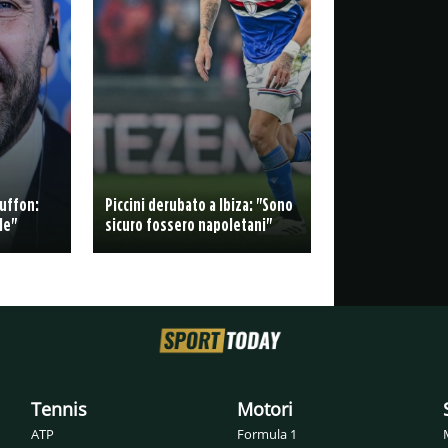
Buffon:
Piccini derubato a Ibiza: "Sono
le"
sicuro fossero napoletani"
Tennis
Motori
ATP
Formula 1