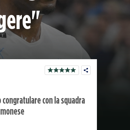
gere"
to congratulare con la squadra
Cremonese