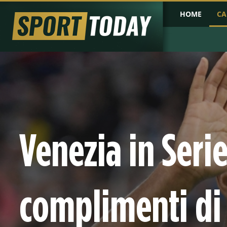
HOME
CA
PRIMA PAGINA
COPPA D'AFRICA
COPPA D'ASIA
PROBABILI FO
Venezia in Serie
complimenti di