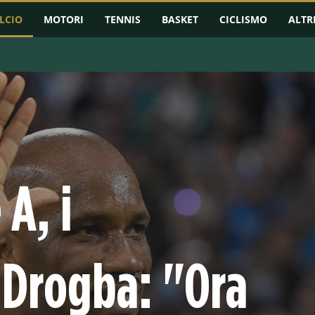
LCIO
MOTORI
TENNIS
BASKET
CICLISMO
ALTR
RMAZIONI
CHAMPIONS LEAGUE
EUROPA LEAGUE
CONFERENCE L
 A, i
 Drogba: "Ora