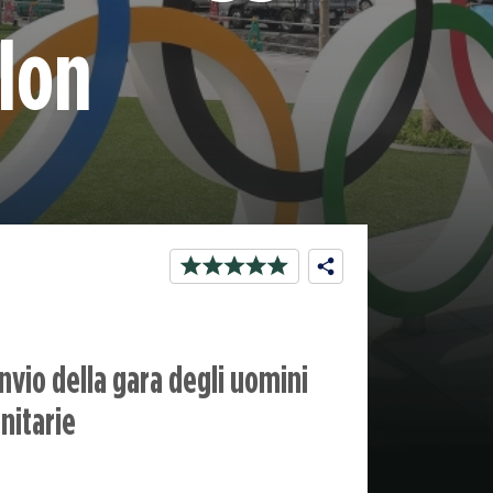
hlon
invio della gara degli uomini
anitarie