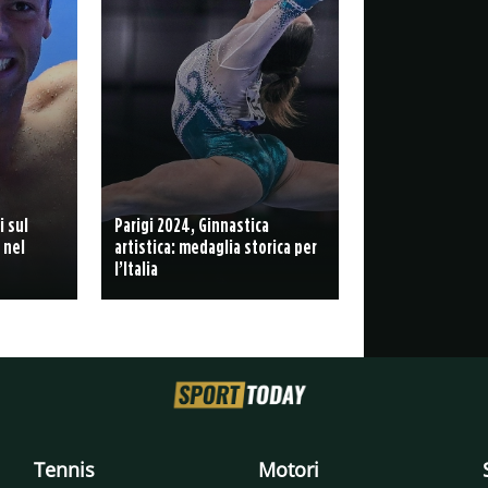
i sul
Parigi 2024, Ginnastica
 nel
artistica: medaglia storica per
l’Italia
Tennis
Motori