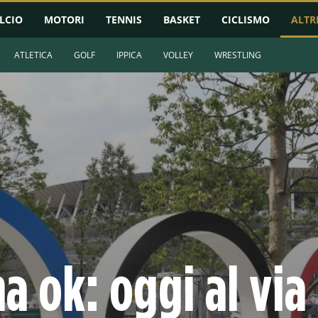
LCIO
MOTORI
TENNIS
BASKET
CICLISMO
ALTR
ATLETICA
GOLF
IPPICA
VOLLEY
WRESTLING
a ok: oggi al via