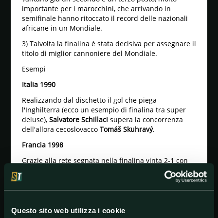
importante per i marocchini, che arrivando in
semifinale hanno ritoccato il record delle nazionali
africane in un Mondiale.
3) Talvolta la finalina è stata decisiva per assegnare il
titolo di miglior cannoniere del Mondiale.
Esempi
Italia 1990
Realizzando dal dischetto il gol che piega
l'Inghilterra (ecco un esempio di finalina tra super
deluse),
Salvatore Schillaci
supera la concorrenza
dell'allora cecoslovacco
Tomáš Skuhravý
.
Francia 1998
Grazie alla rete segnata nella finalina vinta 2-1 con
l'Olanda, il croato
Davor Šuker
stacca la coppia
Batistuta-Vieri
.
Pronostico
Croazia-Marocco
Questo sito web utilizza i cookie