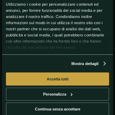
Utilizziamo i cookie per personalizzare contenuti ed
In programma sabato pomeriggio a Doha, Croazia-
Marocco vale il terzo posto di Qatar 2022 ed è la
annunci, per fornire funzionalità dei social media e per
ripetizione della sfida giocata poche settimane fa
analizzare il nostro traffico. Condividiamo inoltre
nella fase a gironi: il match del 23 novembre si è
informazioni sul modo in cui utilizza il nostro sito con i
concluso 0-0; come finirà questa volta?
nostri partner che si occupano di analisi dei dati web,
Croazia
pubblicità e social media, i quali potrebbero combinarle
con altre informazioni che ha fornito loro o che hanno
Vicecampione del mondo nel 2018, la Croazia
affronta il Marocco con l'obiettivo di replicare il terzo
raccolto dal suo utilizzo dei loro servizi.
posto ottenuto in Francia nel 1998.
Marocco
Mostra dettagli
Prima nazionale africana capace di raggiungere le
semifinali, il Marocco punta a salire sul podio iridato:
per i
Leoni dell'Atlante
sarebbe un successo.
Accetta tutti
Cammino in Qatar
Personalizza
Dopo aver preceduto Belgio e Canada nel gruppo
vinto dal Marocco, la Croazia ha eliminato dal
dischetto tanto il Giappone che il Brasile: in
Continua senza accettare
semifinale, però,
Luka Modrić
e soci hanno perso