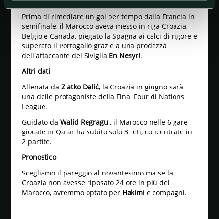
nettamente (3-0) con l'Argentina.
Prima di rimediare un gol per tempo dalla Francia in
semifinale, il Marocco aveva messo in riga Croazia,
Belgio e Canada, piegato la Spagna ai calci di rigore e
superato il Portogallo grazie a una prodezza
dell'attaccante del Siviglia
En Nesyri
.
Altri dati
Allenata da
Zlatko Dalić
, la Croazia in giugno sarà
una delle protagoniste della Final Four di Nations
League.
Guidato da
Walid Regragui
, il Marocco nelle 6 gare
giocate in Qatar ha subito solo 3 reti, concentrate in
2 partite.
Pronostico
Scegliamo il pareggio al novantesimo ma se la
Croazia non avesse riposato 24 ore in più del
Marocco, avremmo optato per
Hakimi
e compagni.