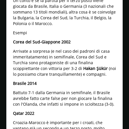
Un conto è se la partita per il terzo posto viene
giocata da Brasile, Italia o Germania (3 nazionali che
sommano 13 titoli mondiali), altra cosa è se coinvolge
la Bulgaria, la Corea del Sud, la Turchia, il Belgio, la
Polonia o il Marocco.
Esempi
Corea del Sud-Giappone 2002
Arrivate a sorpresa (e nel caso dei padroni di casa
immeritatamente) in semifinale, Corea del Sud e
Turchia sono protagoniste di una finalina
scoppiettante con vittoria per 3-2 di
Hakan Şükür
(noi
lo possiamo citare tranquillamente) e compagni.
Brasile 2014
Battuto 7-1 dalla Germania in semifinale, il Brasile
avrebbe fatto carte false per non giocare la finalina
con l'Olanda, che infatti si impone in scioltezza (3-0).
Qatar 2022
Croazia-Marocco è importante per i croati, che
vantano già un secondo e un terzo posto, molto