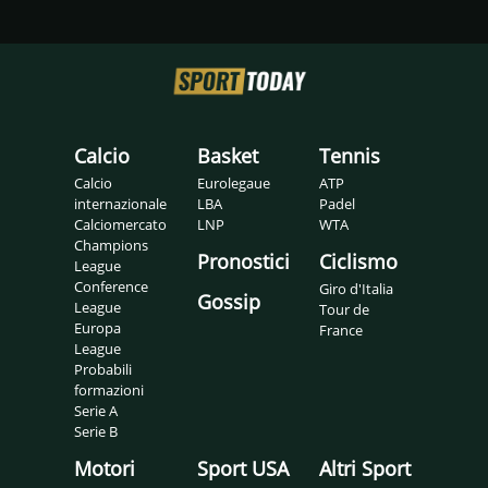
Calcio
Basket
Tennis
Calcio
Eurolegaue
ATP
internazionale
LBA
Padel
Calciomercato
LNP
WTA
Champions
Pronostici
Ciclismo
League
Conference
Giro d'Italia
Gossip
League
Tour de
Europa
France
League
Probabili
formazioni
Serie A
Serie B
Motori
Sport USA
Altri Sport