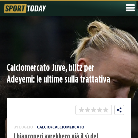
Calciomercato Juve, blitz per
Adeyemi: le ultime sulla trattativa
31 LUGLIO
CALCIO/CALCIOMERCATO
I bianconeri avrebbero già il sì del