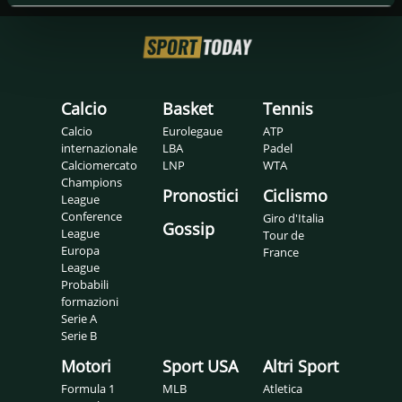
Calcio
Basket
Tennis
Calcio
Eurolegaue
ATP
internazionale
LBA
Padel
Calciomercato
LNP
WTA
Champions
Pronostici
Ciclismo
League
Conference
Giro d'Italia
Gossip
League
Tour de
Europa
France
League
Probabili
formazioni
Serie A
Serie B
Motori
Sport USA
Altri Sport
Formula 1
MLB
Atletica