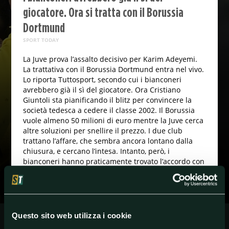
giocatore. Ora si tratta con il Borussia
Dortmund
SPORT TODAY
La Juve prova l’assalto decisivo per Karim Adeyemi.
La trattativa con il Borussia Dortmund entra nel vivo.
Lo riporta Tuttosport, secondo cui i bianconeri
avrebbero già il sì del giocatore. Ora Cristiano
Giuntoli sta pianificando il blitz per convincere la
società tedesca a cedere il classe 2002. Il Borussia
vuole almeno 50 milioni di euro mentre la Juve cerca
altre soluzioni per snellire il prezzo. I due club
trattano l’affare, che sembra ancora lontano dalla
chiusura, e cercano l’intesa. Intanto, però, i
bianconeri hanno praticamente trovato l’accordo con
l’entourage di Adeyemi sulla base di un contratto
quinquennale con un ingaggio da 3,5 milioni più
bonus.
Questo sito web utilizza i cookie