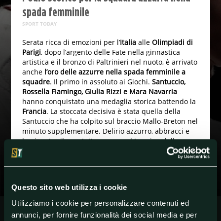
spada femminile
SPORT TODAY
Serata ricca di emozioni per l’
Italia
alle
Olimpiadi di
Parigi
, dopo l’argento delle Fate nella ginnastica
artistica e il bronzo di Paltrinieri nel nuoto, è arrivato
anche
l’oro delle azzurre nella spada femminile a
squadre
. Il primo in assoluto ai Giochi.
Santuccio,
Rossella Fiamingo, Giulia Rizzi e Mara Navarria
hanno conquistato una medaglia storica battendo la
Francia
. La stoccata decisiva è stata quella della
Santuccio che ha colpito sul braccio Mallo-Breton nel
minuto supplementare. Delirio azzurro, abbracci e
lacrime tra il quartetto azzurro al termine della
finale.
Questo sito web utilizza i cookie
#Italia
#OlimpiadidiParigi2024
#OlimpiadiParigi
Utilizziamo i cookie per personalizzare contenuti ed
annunci, per fornire funzionalità dei social media e per