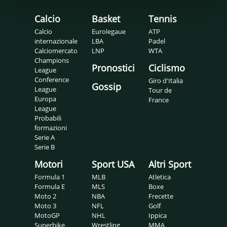
Calcio
Basket
Tennis
Calcio
Eurolegaue
ATP
internazionale
LBA
Padel
Calciomercato
LNP
WTA
Champions
Pronostici
Ciclismo
League
Conference
Giro d'Italia
Gossip
League
Tour de
Europa
France
League
Probabili
formazioni
Serie A
Serie B
Motori
Sport USA
Altri Sport
Formula 1
MLB
Atletica
Formula E
MLS
Boxe
Moto 2
NBA
Frecette
Moto 3
NFL
Golf
MotoGP
NHL
Ippica
Superbike
Wrestling
MMA