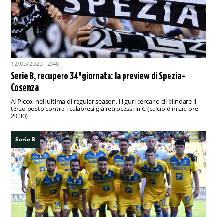
12/05/2025 12:40
Serie B, recupero 34°giornata: la preview di Spezia-
Cosenza
Al Picco, nell'ultima di regular season, i liguri cercano di blindare il
terzo posto contro i calabresi già retrocessi in C (calcio d'inizio ore
20.30)
Serie B