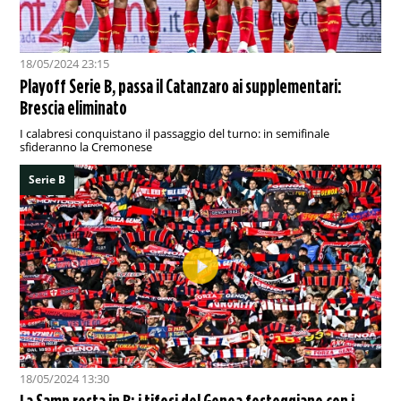
18/05/2024 23:15
Playoff Serie B, passa il Catanzaro ai supplementari:
Brescia eliminato
I calabresi conquistano il passaggio del turno: in semifinale
sfideranno la Cremonese
Serie B
18/05/2024 13:30
La Samp resta in B: i tifosi del Genoa festeggiano con i