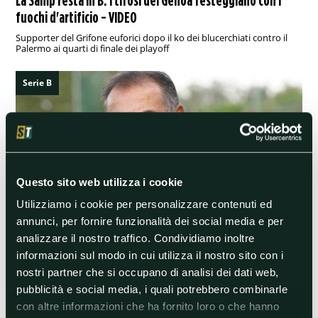
fuochi d'artificio - VIDEO
Supporter del Grifone euforici dopo il ko dei blucerchiati contro il
Palermo ai quarti di finale dei playoff
Serie B
Questo sito web utilizza i cookie
Utilizziamo i cookie per personalizzare contenuti ed
annunci, per fornire funzionalità dei social media e per
analizzare il nostro traffico. Condividiamo inoltre
18/05/2024 10:00
informazioni sul modo in cui utilizza il nostro sito con i
Playoff Serie B, Catanzaro-Brescia: analisi e pronostico
nostri partner che si occupano di analisi dei dati web,
In novanta minuti, o forse più, è racchiuso il destino delle squadre di
Vivarini e Maran, in campo questa sera al Ceravolo (ore 20.30)
pubblicità e social media, i quali potrebbero combinarle
con altre informazioni che ha fornito loro o che hanno
Serie B