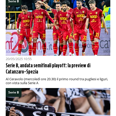
Serie B
20/05/2025 10:55
Serie B, andata semifinali playoff: la preview di
Catanzaro-Spezia
Al Ceravolo (mercoledì ore 20.30) il primo round tra pugliesi e liguri,
con vista sulla Serie A
Serie B