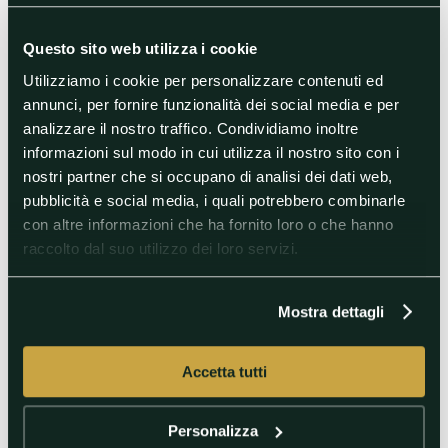
Appaiate in vetta al Gruppo H, volerebbero agli ottavi
con un pareggio con almeno due gol
Questo sito web utilizza i cookie
Tennis
Utilizziamo i cookie per personalizzare contenuti ed
annunci, per fornire funzionalità dei social media e per
Tennis
analizzare il nostro traffico. Condividiamo inoltre
informazioni sul modo in cui utilizza il nostro sito con i
nostri partner che si occupano di analisi dei dati web,
pubblicità e social media, i quali potrebbero combinarle
con altre informazioni che ha fornito loro o che hanno
raccolto dal suo utilizzo dei loro servizi.
Mostra dettagli
31/07/2024
Olimpiadi Parigi: game over per Rafa
Accetta tutti
Nadal
Personalizza
Dopo il k.o. in singolare con Novak Djokovic, il campione