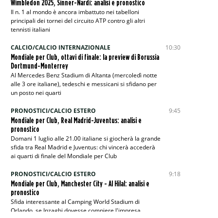
Wimbledon 2025, Sinner-Nardi: analisi e pronostico
Il n. 1 al mondo è ancora imbattuto nei tabelloni
principali dei tornei del circuito ATP contro gli altri
tennisti italiani
CALCIO/CALCIO INTERNAZIONALE
10:30
Mondiale per Club, ottavi di finale: la preview di Borussia
Dortmund-Monterrey
Al Mercedes Benz Stadium di Altanta (mercoledì notte
alle 3 ore italiane), tedeschi e messicani si sfidano per
un posto nei quarti
PRONOSTICI/CALCIO ESTERO
9:45
Mondiale per Club, Real Madrid-Juventus: analisi e
pronostico
Domani 1 luglio alle 21.00 italiane si giocherà la grande
sfida tra Real Madrid e Juventus: chi vincerà accederà
ai quarti di finale del Mondiale per Club
PRONOSTICI/CALCIO ESTERO
9:18
Mondiale per Club, Manchester City - Al Hilal: analisi e
pronostico
Sfida interessante al Camping World Stadium di
Orlando, se Inzaghi dovesse compiere l'impresa