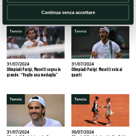
maiorchino saluta anche il torneo di doppio dove è stato
sconfitto nei quarti insieme a Carlos Alcaraz
Continua senza accettare
Tennis
Tennis
31/07/2024
31/07/2024
Olimpiadi Parigi, Musetti sogna in
Olimpiadi Parigi: Musetti vola ai
grande: “Voglio una medaglia”
quarti
Tennis
Tennis
31/07/2024
30/07/2024