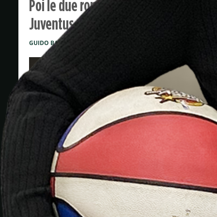
Poi le due romane in Europa League e 
Juventus, Bologna e Atalanta.
GUIDO BAGATTA
Play