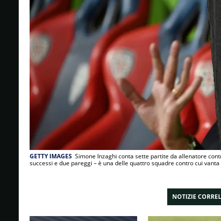
GETTY IMAGES
Simone Inzaghi conta sette partite da allenatore contro 
successi e due pareggi – è una delle quattro squadre contro cui vanta
NOTIZIE CORRE