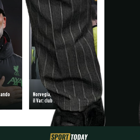
ttando
Norvegia, tifosi ancora contro
il Var: club al voto per abolirlo