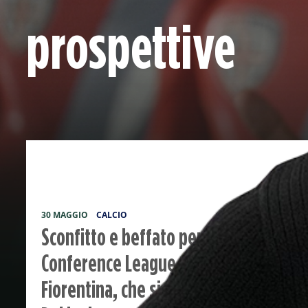
prospettive
30 MAGGIO
CALCIO
Sconfitto e beffato per il secondo ann
Conference League, Italiano lascia così
Fiorentina, che si conferma ancora ne