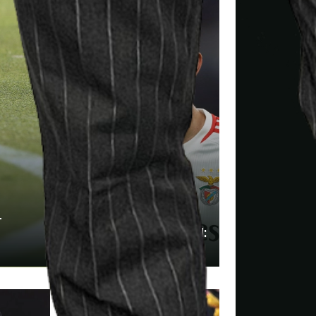
-
Liga Portugal, Benfica-Estoril:
analisi e pronostico