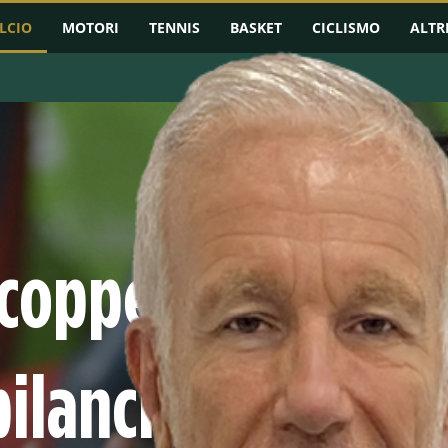
LCIO
MOTORI
TENNIS
BASKET
CICLISMO
ALTR
RMAZIONI
CHAMPIONS LEAGUE
EUROPA LEAGUE
CONFERENCE L
 coppe europee
bilancio e