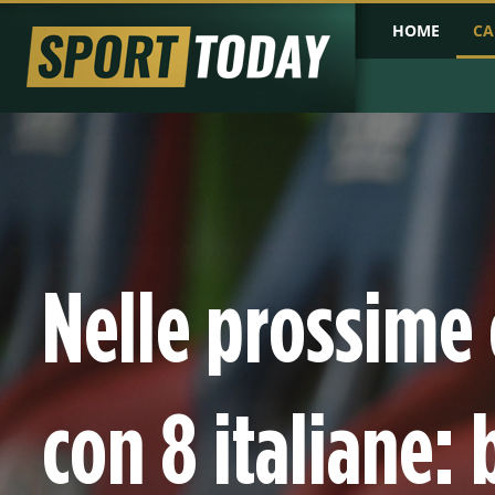
HOME
CA
PRIMA PAGINA
COPPA D'AFRICA
COPPA D'ASIA
PROBABILI FO
Nelle prossime
con 8 italiane: 