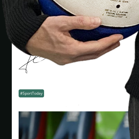
Play
Il commento di Guido Bagatta dopo la sconfitta della Fiorentina 
#SportToday