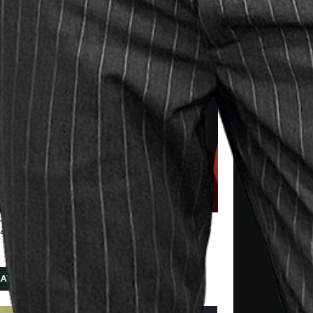
il Cagliari in Serie A: per il tecnico della Lazio cinque
 almeno sette partite ed è rimasto imbattuto.
LATE