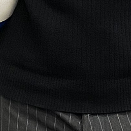
-04:03
Unmute
Settings
Enter
fullscreen
in finale di Conference League