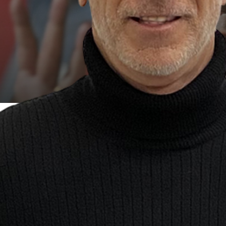
o consecutivo in finale di
 con un'altra delusione la
lla terza competizione Uefa.