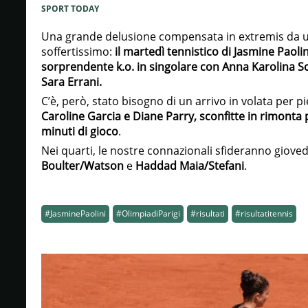
SPORT TODAY
Una grande delusione compensata in extremis da un
soffertissimo:
il martedì tennistico di Jasmine Paoli
sorprendente k.o. in singolare con Anna Karolina S
Sara Errani.
C’è, però, stato bisogno di un arrivo in volata per p
Caroline Garcia e Diane Parry, sconfitte in rimonta 
minuti di gioco
.
Nei quarti, le nostre connazionali sfideranno giovedì
Boulter/Watson
e
Haddad Maia/Stefani
.
#JasminePaolini
#OlimpiadiParigi
#risultati
#risultatitennis