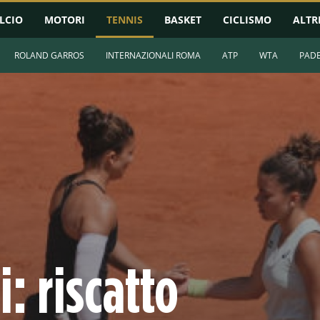
LCIO
MOTORI
TENNIS
BASKET
CICLISMO
ALTR
ROLAND GARROS
INTERNAZIONALI ROMA
ATP
WTA
PAD
: riscatto