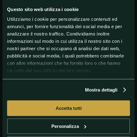
Francia – Brasile 78-66
Questo sito web utilizza i cookie
Grecia - Canada 79-86
Utilizziamo i cookie per personalizzare contenuti ed
annunci, per fornire funzionalità dei social media e per
analizzare il nostro traffico. Condividiamo inoltre
#OlimpiadiBasket
#VictorWembanyama
informazioni sul modo in cui utilizza il nostro sito con i
nostri partner che si occupano di analisi dei dati web,
pubblicità e social media, i quali potrebbero combinarle
con altre informazioni che ha fornito loro o che hanno
raccolto dal suo utilizzo dei loro servizi.
Mostra dettagli
Accetta tutti
GETTY IMAGES
Victor Wembanyama
Personalizza