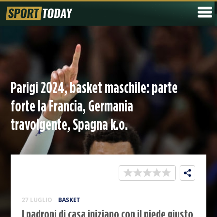
Parigi 2024, basket maschile: parte
forte la Francia, Germania
travolgente, Spagna k.o.
27 LUGLIO
BASKET
I padroni di casa iniziano con il piede giusto