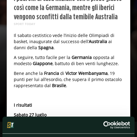
così come la Germania, mentre gli iberici
vengono sconfitti dalla temibile Australia
SPORT TODAY
Il sabato cestistico vede l’inizio delle Olimpiadi di
basket, inaugurate dal successo dell’
Australia
ai
danni della
Spagna
.
A seguire, tutto facile per la
Germania
opposta al
modesto
Giappone
, battuto di ben venti lunghezze.
Bene anche la
Francia
di
Victor Wembanyama
, 19
punti per lui all’esordio, che supera il primo ostacolo
rappresentato dal
Brasile
.
I risultati
Sabato 27 luglio
Australia – Spagna 92-80
Germania – Giappone 97-77