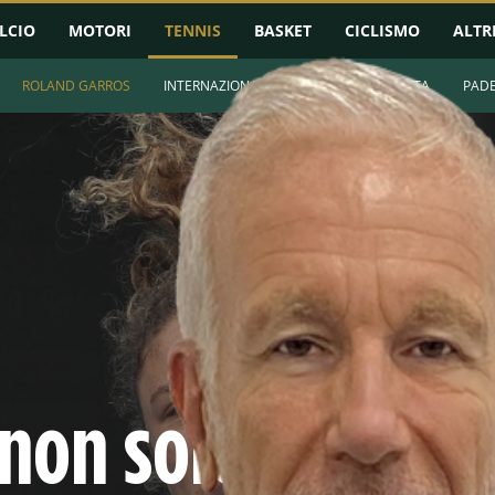
LCIO
MOTORI
TENNIS
BASKET
CICLISMO
ALTR
ROLAND GARROS
INTERNAZIONALI ROMA
ATP
WTA
PAD
non solo Sinner: