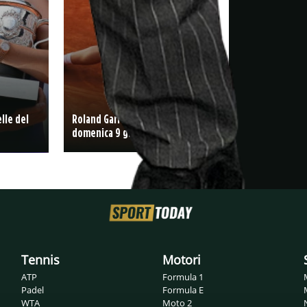
lle del
Roland Garros: il programma di
domenica 9 giugno
Tennis
Motori
ATP
Formula 1
Padel
Formula E
WTA
Moto 2