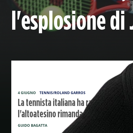
l'esplosione di
4 GIUGNO
TENNIS/ROLAND GARROS
La tennista italiana ha raccolto il tes
l'altoatesino rimanda l'appuntamento
GUIDO BAGATTA