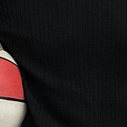
-04:17
Unmute
Settings
Enter
fullscreen