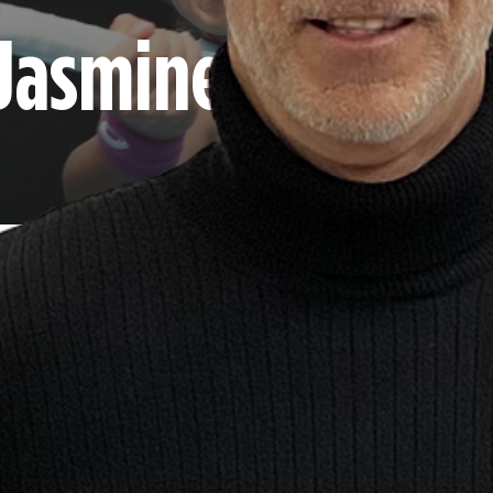
 Jasmine Paolini
timone delle grandi del passato,
 con il numero uno del ranking