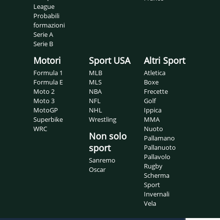
League
Probabili
formazioni
Serie A
Serie B
Motori
Sport USA
Altri Sport
Formula 1
MLB
Atletica
Formula E
MLS
Boxe
Moto 2
NBA
Frecette
Moto 3
NFL
Golf
MotoGP
NHL
Ippica
Superbike
Wrestling
MMA
WRC
Nuoto
Non solo
Pallamano
sport
Pallanuoto
Pallavolo
Sanremo
Rugby
Oscar
Scherma
Sport
Invernali
Vela