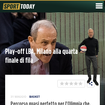
Play-off LBA, Milano alla quarta
finale di fila
31 MAGGIO
BASKET
Percorso quasi perfetto per l'Olimpia che,