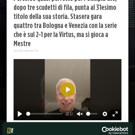
dopo tre scudetti di fila, punta al 31esimo
titolo della sua storia. Stasera gara
quattro tra Bologna e Venezia con la serie
che è sul 2-1 per la Virtus, ma si gioca a
Mestre
GUIDO BAGATTA
Play
-03:51
Play
Unmute
Settings
Enter
fullscreen
Guido Bagatta sui play-off LBA