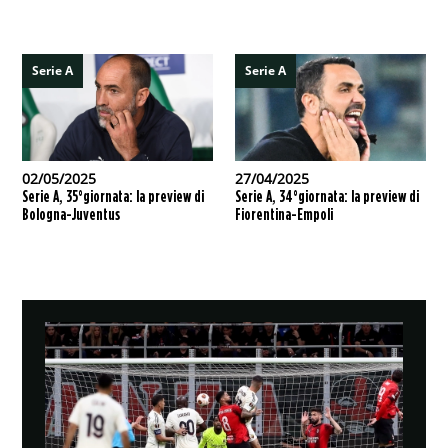
Finale inattesa sull’erba spagnola con il transalpino che
proverà a sorprendere l’olandese
PRONOSTICI/CALCIO ESTERO
18:15
Serie A
Serie A
Mondiale per Club, le favorite dei bookmakers per il
trionfo finale
Ecco le quote antepost sulla squadra che vincerà la
competizione FIFA in corso negli Stati Uniti
PRONOSTICI/CALCIO ESTERO
14:15
02/05/2025
27/04/2025
MLS, San Jose Earthquakes-LA Galaxy: analisi e
Serie A, 35°giornata: la preview di
Serie A, 34°giornata: la preview di
pronostico
Bologna-Juventus
Fiorentina-Empoli
Una delle sfide più attese del weekend di MLS è un
derby californiano
PRONOSTICI/RACCHETTE
13:05
ATP Eastbourne, Fritz-Davidovich Fokina: analisi e
pronostico
I bookmakers esprimono una preferenza per il
campione in carica pur in svantaggio nei precedenti
con lo spagnolo
PRONOSTICI/CALCIO ESTERO
12:30
Mondiale per Club, Benfica-Chelsea: analisi e pronostico