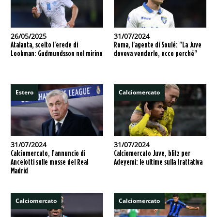
26/05/2025
31/07/2024
Atalanta, scelto l'erede di
Roma, l'agente di Soulé: "La Juve
Lookman: Gudmundsson nel mirino
doveva venderlo, ecco perché"
Estero
Calciomercato
31/07/2024
31/07/2024
Calciomercato, l’annuncio di
Calciomercato Juve, blitz per
Ancelotti sulle mosse del Real
Adeyemi: le ultime sulla trattativa
Madrid
Calciomercato
Calciomercato