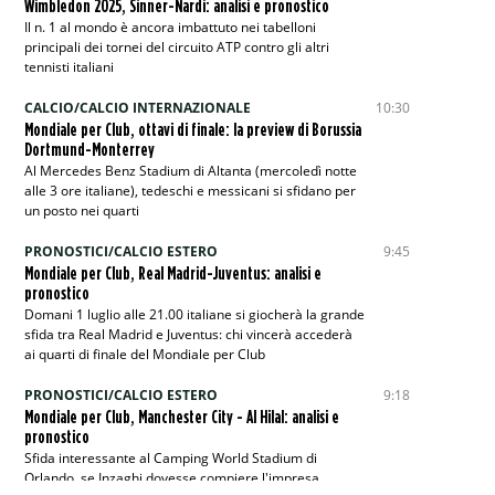
Wimbledon 2025, Sinner-Nardi: analisi e pronostico
Il n. 1 al mondo è ancora imbattuto nei tabelloni
principali dei tornei del circuito ATP contro gli altri
tennisti italiani
CALCIO/CALCIO INTERNAZIONALE
10:30
Mondiale per Club, ottavi di finale: la preview di Borussia
Dortmund-Monterrey
Al Mercedes Benz Stadium di Altanta (mercoledì notte
alle 3 ore italiane), tedeschi e messicani si sfidano per
un posto nei quarti
PRONOSTICI/CALCIO ESTERO
9:45
Mondiale per Club, Real Madrid-Juventus: analisi e
pronostico
Domani 1 luglio alle 21.00 italiane si giocherà la grande
sfida tra Real Madrid e Juventus: chi vincerà accederà
ai quarti di finale del Mondiale per Club
PRONOSTICI/CALCIO ESTERO
9:18
Mondiale per Club, Manchester City - Al Hilal: analisi e
pronostico
Sfida interessante al Camping World Stadium di
Orlando, se Inzaghi dovesse compiere l'impresa