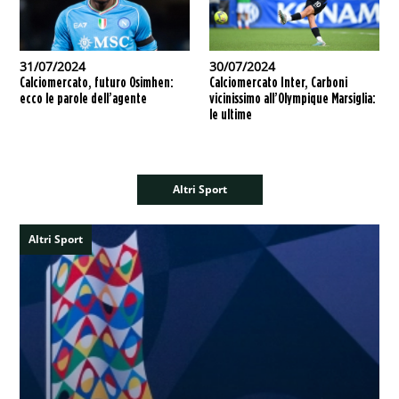
31/07/2024
30/07/2024
Calciomercato, futuro Osimhen:
Calciomercato Inter, Carboni
ecco le parole dell’agente
vicinissimo all’Olympique Marsiglia:
le ultime
Altri Sport
Altri Sport