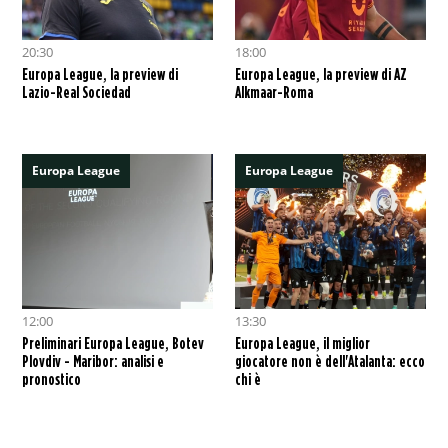
20:30
18:00
Europa League, la preview di
Europa League, la preview di AZ
Lazio-Real Sociedad
Alkmaar-Roma
Europa League
Europa League
12:00
13:30
Preliminari Europa League, Botev
Europa League, il miglior
Plovdiv - Maribor: analisi e
giocatore non è dell'Atalanta: ecco
pronostico
chi è