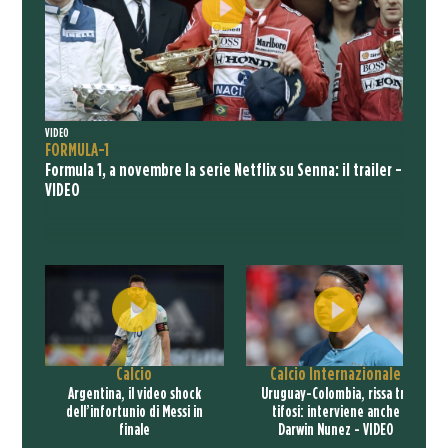
VIDEO
FORMULA-1
Formula 1, a novembre la serie Netflix su Senna: il trailer -
VIDEO
Calcio
Calcio Internazionale
Argentina, il video shock
Uruguay-Colombia, rissa tra
dell’infortunio di Messi in
tifosi: interviene anche
finale
Darwin Nunez - VIDEO