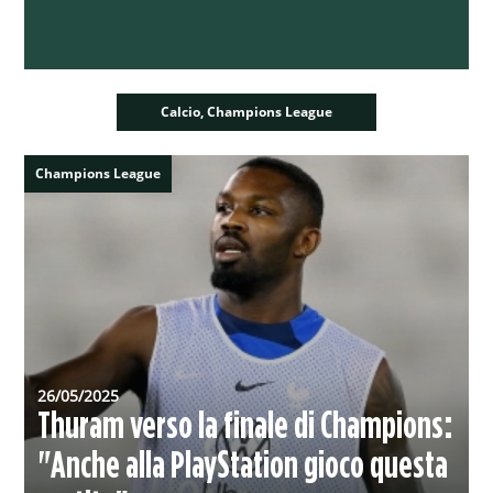
Calcio, Champions League
Champions League
26/05/2025
Thuram verso la finale di Champions:
"Anche alla PlayStation gioco questa