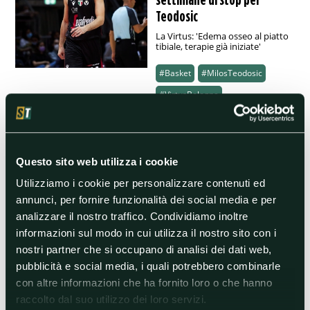
Teodosic
La Virtus: 'Edema osseo al piatto
tibiale, terapie già iniziate'
#Basket
#MilosTeodosic
#VirtusBologna
12/10/2021 09:54
Virtus Bologna: problema al polpaccio per Milos
Questo sito web utilizza i cookie
Teodosic
Utilizziamo i cookie per personalizzare contenuti ed
Il play serbo, nell’ultimo quarto con Venezia, ha rimediato un
annunci, per fornire funzionalità dei social media e per
problema muscolare al polpaccio dopo un contrasto con Phillip.
Secondo il Corriere di Bologna, solo oggi si capirà la corretta
analizzare il nostro traffico. Condividiamo inoltre
entità dell'infortunio. Semplice contusione o problema
informazioni sul modo in cui utilizza il nostro sito con i
muscolare?
nostri partner che si occupano di analisi dei dati web,
#Basket
#MilosTeodosic
#VirtusBologna
pubblicità e social media, i quali potrebbero combinarle
con altre informazioni che ha fornito loro o che hanno
raccolto dal suo utilizzo dei loro servizi.
13/09/2021 13:29