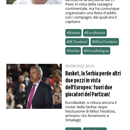
Pesic in vista della rassegna
continentale, ma ha comunque
organizzato una festa d'addio
con i compagni, dei quali era il
capitano
#Basket
#EuroBasket
#M.Teodosić
#MilosTeodosic
#Serbia
#VirtusBologna
09/08/2022 20:31
Basket, la Serbia perde altri
due pezzi in vista
dell'Europeo: fuori due
giocatori del Partizan!
EuroBasket, si riduce ancora il
roster della Serbia: dopo
l’esclusione di Milos Teodosic,
arrivano i ko Avramovic e
Smailagic