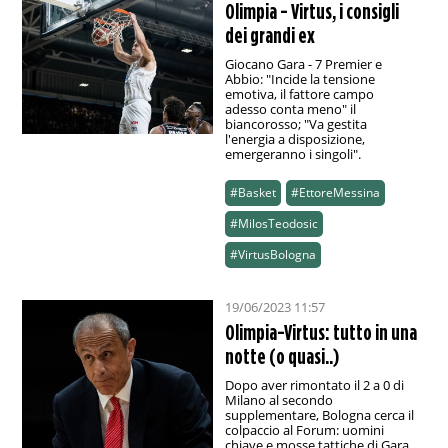
Olimpia - Virtus, i consigli
dei grandi ex
Giocano Gara - 7 Premier e
Abbio: "Incide la tensione
emotiva, il fattore campo
adesso conta meno" il
biancorosso; "Va gestita
l'energia a disposizione,
emergeranno i singoli".
#Basket
#EttoreMessina
#MilosTeodosic
#VirtusBologna
19/06/2023 11:57
Olimpia-Virtus: tutto in una
notte (o quasi..)
Dopo aver rimontato il 2 a 0 di
Milano al secondo
supplementare, Bologna cerca il
colpaccio al Forum: uomini
chiave e mosse tattiche di Gara