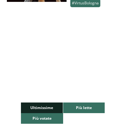
#VirtusBologna
Ultimissime
Più lette
Più votate