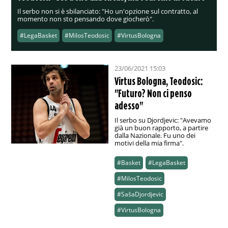
Il serbo non si è sbilanciato: "Ho un'opzione sul contratto, al
momento non sto pensando dove giocherò".
#LegaBasket
#MilosTeodosic
#VirtusBologna
23/06/2021 15:03
Virtus Bologna, Teodosic:
"Futuro? Non ci penso
adesso"
Il serbo su Djordjevic: "Avevamo
già un buon rapporto, a partire
dalla Nazionale. Fu uno dei
motivi della mia firma".
#Basket
#LegaBasket
#MilosTeodosic
#SašaDjordjevic
#VirtusBologna