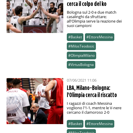
cerca il colpo del ko
Bologna sul 2-0 e due match
casalinghi da sfruttare;
all'Olimpia serve la reazione dei
suoi campioni
#Basket
#EttoreMessina
#MilosTeodosic
#OlimpiaMilano
#VirtusBologna
07/06/2021 11:06
LBA, Milano-Bologna:
l'Olimpia cerca il riscatto
I ragazzi di coach Messina
vogliono l'1-1, mentre le V-nere
cercano il clamoroso 2-0
#Basket
#EttoreMessina
#MilosTeodosic