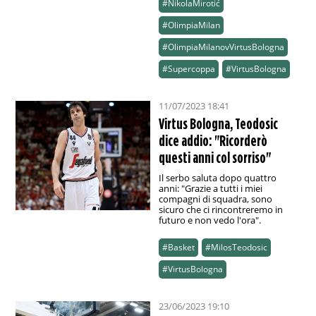
#NikolaMirotić
#OlimpiaMilan
#OlimpiaMilanovVirtusBologna
#Supercoppa
#VirtusBologna
11/07/2023 18:41
Virtus Bologna, Teodosic
dice addio: "Ricorderò
questi anni col sorriso"
Il serbo saluta dopo quattro
anni: "Grazie a tutti i miei
compagni di squadra, sono
sicuro che ci rincontreremo in
futuro e non vedo l'ora".
#Basket
#MilosTeodosic
#VirtusBologna
23/06/2023 19:10