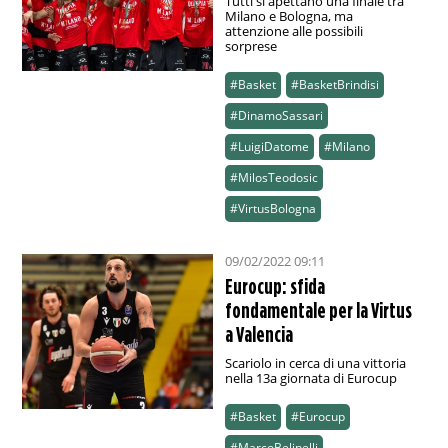
Tutti si apettano una finale tra
Milano e Bologna, ma
attenzione alle possibili
sorprese
#Basket
#BasketBrindisi
#DinamoSassari
#LuigiDatome
#Milano
#MilosTeodosic
#VirtusBologna
09/02/2022 09:11
Eurocup: sfida
fondamentale per la Virtus
a Valencia
Scariolo in cerca di una vittoria
nella 13a giornata di Eurocup
#Basket
#Eurocup
#MarcoBelinelli