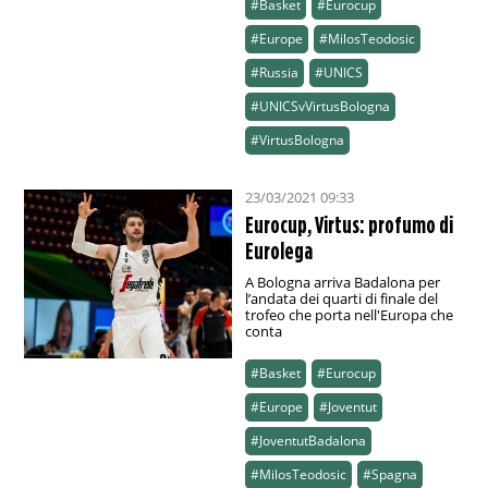
#Basket
#Eurocup
#Europe
#MilosTeodosic
#Russia
#UNICS
#UNICSvVirtusBologna
#VirtusBologna
23/03/2021 09:33
Eurocup, Virtus: profumo di
Eurolega
A Bologna arriva Badalona per
l’andata dei quarti di finale del
trofeo che porta nell'Europa che
conta
#Basket
#Eurocup
#Europe
#Joventut
#JoventutBadalona
#MilosTeodosic
#Spagna