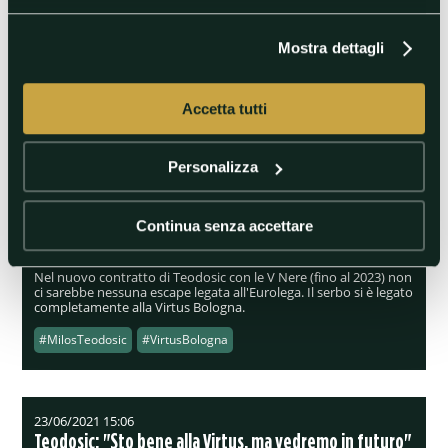
Basket, la Virtus recupera
Teodosic per la Supercoppa
Mostra dettagli
Recuperato anche Amedeo
Tessitori in vista del primo
impegno ufficiale di sabato
Accetta tutti
#Basket
#MilosTeodosic
Personalizza
09/07/2021 09:41
Virtus Bologna: nessuna escape nel contratto di
Continua senza accettare
Teodosic
Nel nuovo contratto di Teodosic con le V Nere (fino al 2023) non
ci sarebbe nessuna escape legata all'Eurolega. Il serbo si è legato
completamente alla Virtus Bologna.
#MilosTeodosic
#VirtusBologna
23/06/2021 15:06
Teodosic: "Sto bene alla Virtus, ma vedremo in futuro"