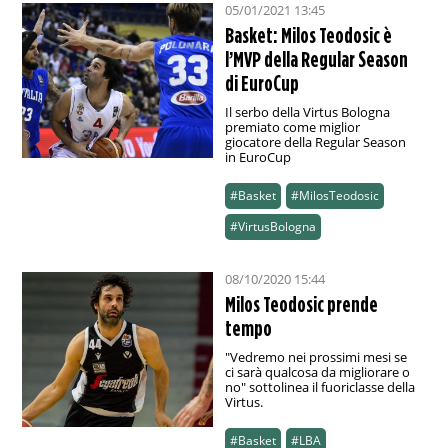
05/01/2021 13:45
Basket: Milos Teodosic è
l’MVP della Regular Season
di EuroCup
Il serbo della Virtus Bologna
premiato come miglior
giocatore della Regular Season
in EuroCup
#Basket
#MilosTeodosic
#VirtusBologna
08/10/2020 15:44
Milos Teodosic prende
tempo
"Vedremo nei prossimi mesi se
ci sarà qualcosa da migliorare o
no" sottolinea il fuoriclasse della
Virtus.
#Basket
#LBA