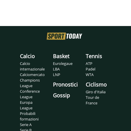
Calcio
Basket
Tennis
Calcio
Eurolegaue
ATP
internazionale
LBA
Padel
Calciomercato
LNP
WTA
Champions
Pronostici
Ciclismo
League
Conference
Giro d'Italia
Gossip
League
Tour de
Europa
France
League
Probabili
formazioni
Serie A
Serie B