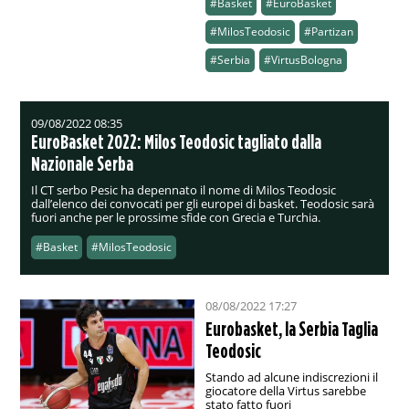
#Basket
#EuroBasket
#MilosTeodosic
#Partizan
#Serbia
#VirtusBologna
09/08/2022 08:35
EuroBasket 2022: Milos Teodosic tagliato dalla
Nazionale Serba
Il CT serbo Pesic ha depennato il nome di Milos Teodosic
dall’elenco dei convocati per gli europei di basket. Teodosic sarà
fuori anche per le prossime sfide con Grecia e Turchia.
#Basket
#MilosTeodosic
08/08/2022 17:27
Eurobasket, la Serbia Taglia
Teodosic
Stando ad alcune indiscrezioni il
giocatore della Virtus sarebbe
stato fatto fuori