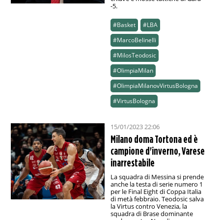
-5.
#Basket
#LBA
#MarcoBelinelli
#MilosTeodosic
#OlimpiaMilan
#OlimpiaMilanovVirtusBologna
#VirtusBologna
15/01/2023 22:06
Milano doma Tortona ed è
campione d'inverno, Varese
inarrestabile
La squadra di Messina si prende
anche la testa di serie numero 1
per le Final Eight di Coppa Italia
di metà febbraio. Teodosic salva
la Virtus contro Venezia, la
squadra di Brase dominante