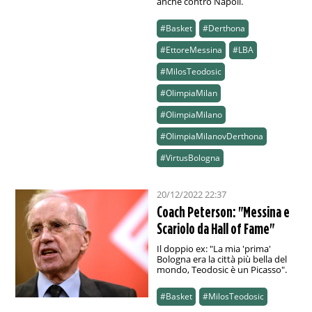
anche contro Napoli.
#Basket
#Derthona
#EttoreMessina
#LBA
#MilosTeodosic
#OlimpiaMilan
#OlimpiaMilano
#OlimpiaMilanovDerthona
#VirtusBologna
20/12/2022 22:37
Coach Peterson: "Messina e
Scariolo da Hall of Fame"
Il doppio ex: "La mia 'prima'
Bologna era la città più bella del
mondo, Teodosic è un Picasso".
#Basket
#MilosTeodosic