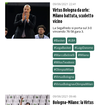
09/06/2021 22:41
Virtus Bologna da urlo:
Milano battuta, scudetto
vicino
La Segafredo si porta sul 3-0
vincendo 76-58 gara 3.
#Basket
#LBA
#LegaBasket
#LuigiDatome
#MarcoBelinelli
#Milano
#MilosTeodosic
#OlimpiaMilan
#VirtusBologna
#VirtusBolognavOlimpiaMilan
09/06/2021 09:46
Bologna-Milano: la Virtus