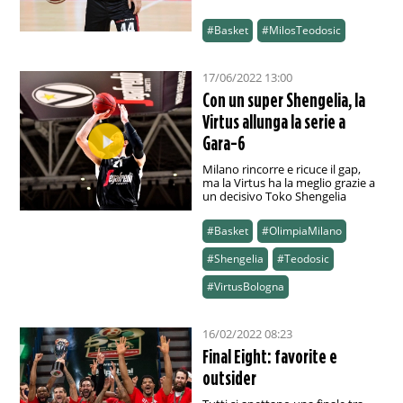
#Basket
#MilosTeodosic
17/06/2022 13:00
Con un super Shengelia, la
Virtus allunga la serie a
Gara-6
Milano rincorre e ricuce il gap,
ma la Virtus ha la meglio grazie a
un decisivo Toko Shengelia
#Basket
#OlimpiaMilano
#Shengelia
#Teodosic
#VirtusBologna
16/02/2022 08:23
Final Eight: favorite e
outsider