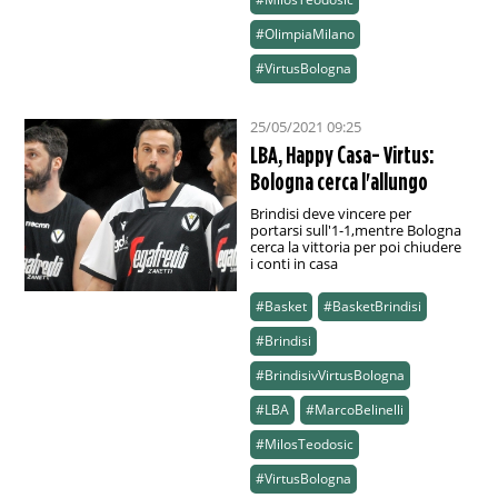
#OlimpiaMilano
#VirtusBologna
25/05/2021 09:25
LBA, Happy Casa- Virtus:
Bologna cerca l'allungo
Brindisi deve vincere per
portarsi sull'1-1,mentre Bologna
cerca la vittoria per poi chiudere
i conti in casa
#Basket
#BasketBrindisi
#Brindisi
#BrindisivVirtusBologna
#LBA
#MarcoBelinelli
#MilosTeodosic
#VirtusBologna