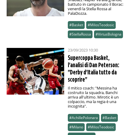
battuto in campionato il Borac:
venerdì la Stella Rossa al
PalaDozza.
#Basket
#MilosTeodosic
#StellaRossa
#VirtusBologna
23/09/2023 10:30
Supercoppa Basket,
l'analisi di Dan Peterson:
"Derby d'Italia tutto da
scoprire"
Il mitico coach: "Messina ha
costruito la squadra, Banchi
arriva all'ultimo. Mirotic è un
colpaccio, ma la regia è una
incognita".
#AchillePolonara
#Basket
#Milano
#MilosTeodosic