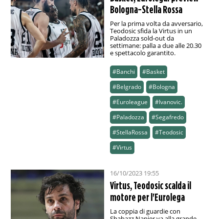
Bologna-Stella Rossa
Per la prima volta da avversario,
Teodosic sfida la Virtus in un
Paladozza sold-out da
settimane: palla a due alle 20.30
e spettacolo garantito.
#Banchi
#Basket
#Belgrado
#Bologna
#Euroleague
#Ivanovic.
#Paladozza
#Segafredo
#StellaRossa
#Teodosic
#Virtus
16/10/2023 19:55
Virtus, Teodosic scalda il
motore per l'Eurolega
La coppia di guardie con
Shabazz Napier va alla grande,