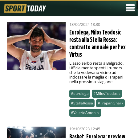
13/06/2024 18:30
Eurolega, Milos Teodosic
resta alla Stella Rossa:
contratto annuale per l'ex
Virtus
L'asso serbo resta a Belgrado.
Ufficialmente spenti i rumors
che lo vedevano vicino ad
indossare la maglia di Trapani
nella prossima stagione
#eurolega
#MilosTeodosic
#StellaRossa
#TrapaniShark
#ValerioAntonini
19/10/2023 12:45
Basket, Eurolega: preview