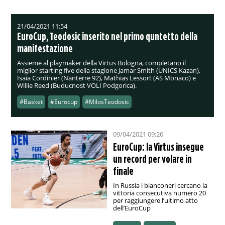
21/04/2021 11:54
EuroCup, Teodosic inserito nel primo quntetto della
manifestazione
Assieme al playmaker della Virtus Bologna, completano il
miglior starting five della stagione Jamar Smith (UNICS Kazan),
Isaia Cordinier (Nanterre 92), Mathias Lessort (AS Monaco) e
Willie Reed (Buducnost VOLI Podgorica).
#Basket
#Eurocup
#MilosTeodosic
09/04/2021 09:26
EuroCup: la Virtus insegue
un record per volare in
finale
In Russia i bianconeri cercano la
vittoria consecutiva numero 20
per raggiungere l’ultimo atto
dell’EuroCup