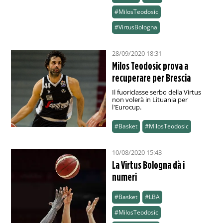
#MilosTeodosic
#VirtusBologna
28/09/2020 18:31
Milos Teodosic prova a
recuperare per Brescia
Il fuoriclasse serbo della Virtus
non volerà in Lituania per
l'Eurocup.
#Basket
#MilosTeodosic
10/08/2020 15:43
La Virtus Bologna dà i
numeri
#Basket
#LBA
#MilosTeodosic