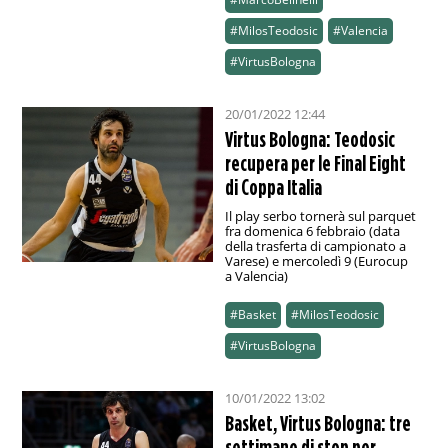
#MilosTeodosic
#Valencia
#VirtusBologna
20/01/2022 12:44
Virtus Bologna: Teodosic
recupera per le Final Eight
di Coppa Italia
Il play serbo tornerà sul parquet
fra domenica 6 febbraio (data
della trasferta di campionato a
Varese) e mercoledì 9 (Eurocup
a Valencia)
#Basket
#MilosTeodosic
#VirtusBologna
10/01/2022 13:02
Basket, Virtus Bologna: tre
settimane di stop per