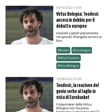
05/10/2022 11:09
Virtus Bologna: Teodosic
ancora in dubbio per il
debutto europeo
Hackett e Jaiteh pienamente
recuperati; Shengelia ancora ai
box
#Basket
#Euroleague
#MilosTeodosic
#VirtusBologna
10/08/2022 22:38
Teodosic, la reazione del
genio serbo al taglio in
vista di Eurobasket
Il playmaker della Virtus
Bologna non ha preso
benissimo la decisione del CT