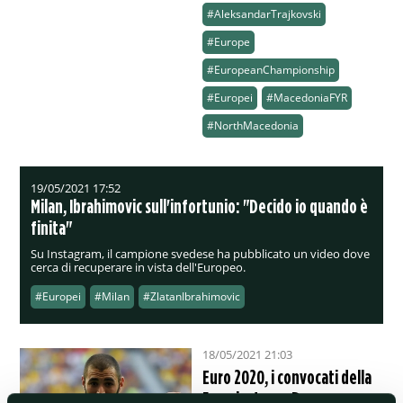
#AleksandarTrajkovski
#Europe
#EuropeanChampionship
#Europei
#MacedoniaFYR
#NorthMacedonia
19/05/2021 17:52
Milan, Ibrahimovic sull'infortunio: "Decido io quando è
finita"
Su Instagram, il campione svedese ha pubblicato un video dove
cerca di recuperare in vista dell'Europeo.
#Europei
#Milan
#ZlatanIbrahimovic
18/05/2021 21:03
Euro 2020, i convocati della
Francia: torna Benzema