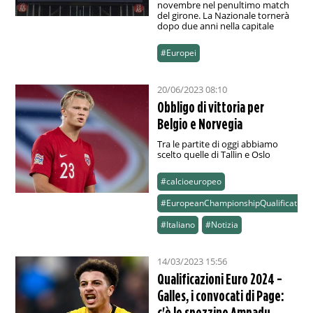
novembre nel penultimo match
del girone. La Nazionale tornerà
dopo due anni nella capitale
#Europei
20/06/2023 08:10
Obbligo di vittoria per
Belgio e Norvegia
Tra le partite di oggi abbiamo
scelto quelle di Tallin e Oslo
#calcioeuropeo
#EuropeanChampionshipQualification
#Italiano
#Notizia
14/03/2023 15:56
Qualificazioni Euro 2024 -
Galles, i convocati di Page:
c'è lo spezzino Ampadu