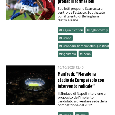
probabili formazioni
Spalletti propone Scamacca al
centro dell'attacco, Southgtate
con il talento di Bellingham
dietro a Kane
#ECQualification
#EnglandvItaly
#Europe
#EuropeanChampionshipQualification
#Inghilterra
#lineup
16/10/2023 12:40
Manfredi: “Maradona
stadio da Europei solo con
intervento radicale”
Il Sindaco di Napoli interviene a
proposito dell'impianto
candidato a diventare sede della
competizione del 2032
#Europei
#Napoli