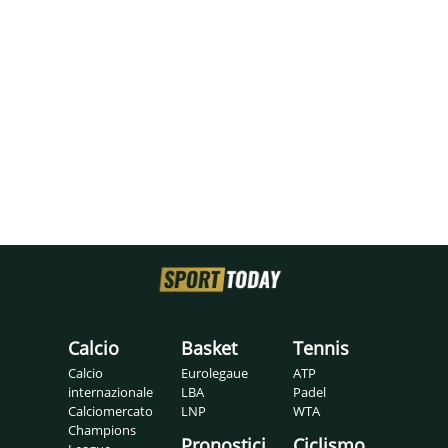
Calcio
Basket
Tennis
Calcio
Eurolegaue
ATP
internazionale
LBA
Padel
Calciomercato
LNP
WTA
Champions
Pronostici
Ciclismo