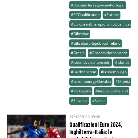
#Bosnia-HerzegovinavPortugal
#ECQualification
#Europe
#EuropeanChampionshipQualification
#Gibraltar
#GibraltarvRepublicofIreland
#Grecia
#GreecevNetherlands
#IcelandvLiechtenstein
#Islanda
#Liechtenstein
#Lussemburgo
#LuxembourgvSlovakia
#Olanda
#Portogallo
#RepublicofIreland
#Slovakia
#Svezia
17/10/2023 08:08
Qualificazioni Euro 2024,
Inghilterra-Italia: le