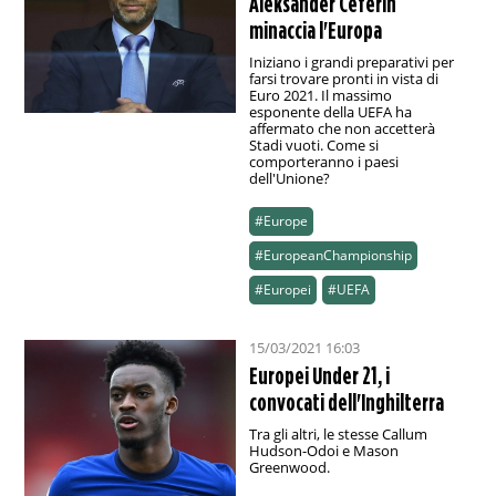
Aleksander Ceferin
minaccia l'Europa
Iniziano i grandi preparativi per
farsi trovare pronti in vista di
Euro 2021. Il massimo
esponente della UEFA ha
affermato che non accetterà
Stadi vuoti. Come si
comporteranno i paesi
dell'Unione?
#Europe
#EuropeanChampionship
#Europei
#UEFA
15/03/2021 16:03
Europei Under 21, i
convocati dell'Inghilterra
Tra gli altri, le stesse Callum
Hudson-Odoi e Mason
Greenwood.