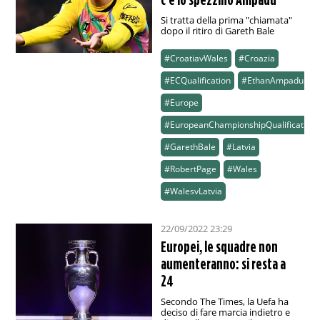
Si tratta della prima "chiamata"
dopo il ritiro di Gareth Bale
#CroatiavWales
#Croazia
#ECQualification
#EthanAmpadu
#Europe
#EuropeanChampionshipQualification
#GarethBale
#Latvia
#RobertPage
#Wales
#WalesvLatvia
22/09/2022 23:29
Europei, le squadre non
aumenteranno: si resta a
24
Secondo The Times, la Uefa ha
deciso di fare marcia indietro e