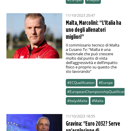
11/10/2023 20:47
Malta, Marcolini: “L’Italia ha
uno degli allenatori
migliori”
Il commissario tecnico di Malta
a Cusano Tv: “Malta è una
Nazionale che può crescere
molto dal punto di vista
dell’aggressività e dell’impatto
fisico e proprio su questo che
sto lavorando”
#ECQualification
#Europe
#EuropeanChampionshipQualification
#ItalyvMalta
#Malta
11/10/2023 18:55
Gravina: "Euro 2032? Serve
un'esplosione di