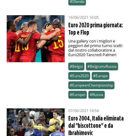
#Olanda
16/06/2021 16:05
Euro 2020 prima giornata:
Top e Flop
Una gallery con i migliori e
peggiori del primo turno scelti
dal nostro collaboratore a
Euro2020 Tancredi Palmeri
#Belgio
#BelgiumvRussia
#Euro2020
#Europe
#EuropeanChampionship
#Europei
#Russia
07/06/2021 14:54
Euro 2004, Italia eliminata
dal "biscottone" e da
Ibrahimovic