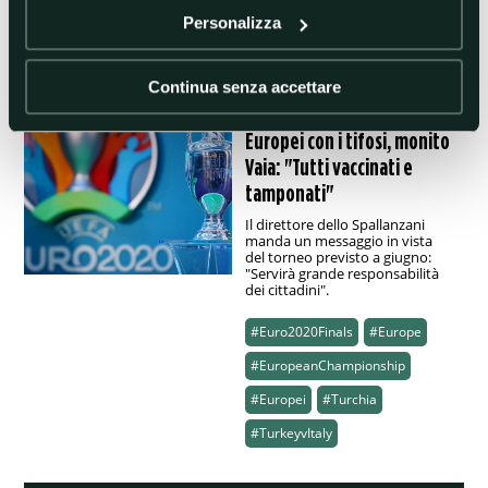
Personalizza
#EuropeanChampionship
#Europei
#Poland
#Polonia
Continua senza accettare
27/04/2021 23:53
Europei con i tifosi, monito
Vaia: "Tutti vaccinati e
tamponati"
Il direttore dello Spallanzani
manda un messaggio in vista
del torneo previsto a giugno:
"Servirà grande responsabilità
dei cittadini".
#Euro2020Finals
#Europe
#EuropeanChampionship
#Europei
#Turchia
#TurkeyvItaly