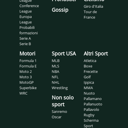
League
Conference
Giro d'Italia
Gossip
League
Tour de
Europa
France
League
Probabili
formazioni
Serie A
Serie B
Motori
Sport USA
Altri Sport
Formula 1
MLB
Atletica
Formula E
MLS
Boxe
Moto 2
NBA
Frecette
Moto 3
NFL
Golf
MotoGP
NHL
Ippica
Superbike
Wrestling
MMA
WRC
Nuoto
Non solo
Pallamano
sport
Pallanuoto
Pallavolo
Sanremo
Rugby
Oscar
Scherma
Sport