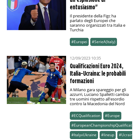
entusiasmo"
Il presidente della Figc ha
parlato degli Europei che
saranno organizzati tra Italia e
Turchia
#Europei
#SerieA(Italy)
12/09/2023 10:35
Qualificazioni Euro 2024,
Italia-Ucraina: le probabili
formazioni
A Milano gara spareggio per gli
azzurri, Luciano Spalletti cambia
tre uomini rispetto all'esordio
contro la Macedonia del Nord
#ECQualification
#Europe
#EuropeanChampionshipQualification
#ItalyvUkraine
#lineup
#Ucraina