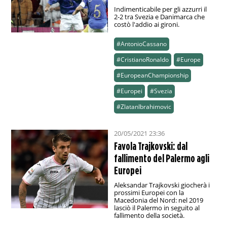
Indimenticabile per gli azzurri il
2-2 tra Svezia e Danimarca che
costò l'addio ai gironi.
#AntonioCassano
#CristianoRonaldo
#Europe
#EuropeanChampionship
#Europei
#Svezia
#ZlatanIbrahimovic
20/05/2021 23:36
Favola Trajkovski: dal
fallimento del Palermo agli
Europei
Aleksandar Trajkovski giocherà i
prossimi Europei con la
Macedonia del Nord: nel 2019
lasciò il Palermo in seguito al
fallimento della società.