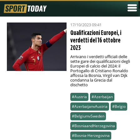
17/10/2023 09:41
Qualificazioni Europei, i
verdetti del 16 ottobre
2023
Arrivano i verdetti ufficiali delle
sette gare dei qualificazioni degli
Europei di calcio del 2024: il
Portogallo di Cristiano Ronaldo
affossa la Bosnia, Virgil van Dijk
condanna la Grecia dal
dischetto
#Austria
#Azerbaijan
#AzerbaijanvAustria
#Belgio
#BelgiumvSweden
#BosniaandHerzegovina
#Bosnia-Herzegovina