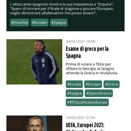
L'attaccante spagnolo mostra la sua impazienza a "Esquire":
"Spero di tornare per il finale di stagione e giocare l’Europeo,
voglio dimostrare all’allenatore che posso esserci".
#AnsuFati
#Europei
#Spagna
24/03/2021 18:09
Esame di greco per la
Spagna
Prima di volare a Tblisi per
sfidare la Georgia, la Spagna
attende la Grecia in Andalusia.
#Europe
#Europei
#Grecia
#Spagna
#SpainvGreece
#WCQualificationEurope
16/03/2021 21:56
UEFA, Europei 2021: