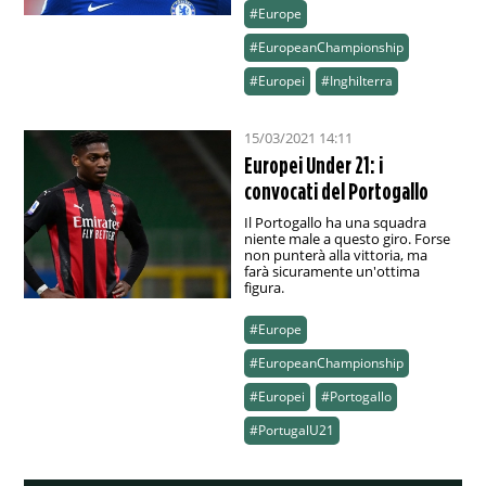
#Europe
#EuropeanChampionship
#Europei
#Inghilterra
15/03/2021 14:11
Europei Under 21: i
convocati del Portogallo
Il Portogallo ha una squadra
niente male a questo giro. Forse
non punterà alla vittoria, ma
farà sicuramente un'ottima
figura.
#Europe
#EuropeanChampionship
#Europei
#Portogallo
#PortugalU21