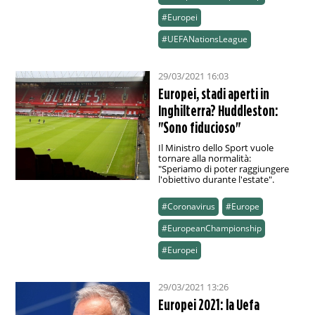
#Europei
#UEFANationsLeague
29/03/2021 16:03
Europei, stadi aperti in
Inghilterra? Huddleston:
"Sono fiducioso"
Il Ministro dello Sport vuole
tornare alla normalità:
"Speriamo di poter raggiungere
l'obiettivo durante l'estate".
#Coronavirus
#Europe
#EuropeanChampionship
#Europei
29/03/2021 13:26
Europei 2021: la Uefa