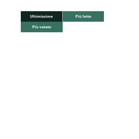
Ultimissime
Più lette
Più votate