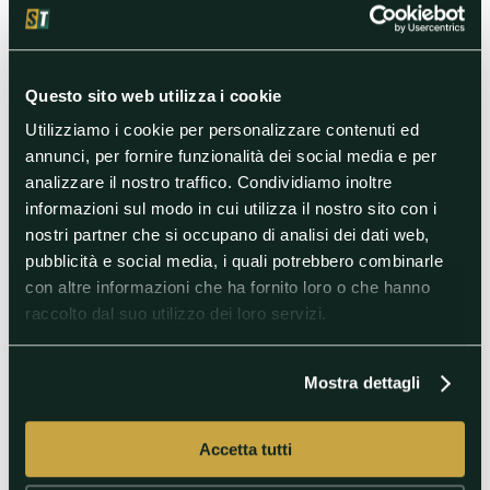
Didier Deschamps ha stilato la
lista dei 26 convocati per Euro
2020: la grande novità è
rappresentata dal ritorno di
Benzema in Nazionale.
Questo sito web utilizza i cookie
Utilizziamo i cookie per personalizzare contenuti ed
#Europe
annunci, per fornire funzionalità dei social media e per
#EuropeanChampionship
analizzare il nostro traffico. Condividiamo inoltre
#Europei
#Francia
informazioni sul modo in cui utilizza il nostro sito con i
nostri partner che si occupano di analisi dei dati web,
17/05/2021 13:29
pubblicità e social media, i quali potrebbero combinarle
Euro 2020, i convocati della
con altre informazioni che ha fornito loro o che hanno
Polonia: Szczesny e
raccolto dal suo utilizzo dei loro servizi.
Zielinski tra i 26
Paulo Sousa ha selezionato i
Mostra dettagli
fedelissimi per la missione
europea. Lewandowski è la
stella. Sei gli "italiani" convocati.
C'è Milik, out Piatek.
Accetta tutti
#Europe