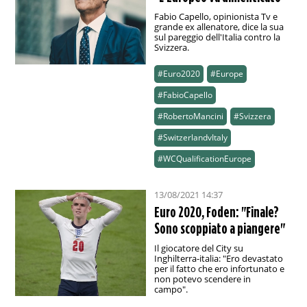
Fabio Capello, opinionista Tv e
grande ex allenatore, dice la sua
sul pareggio dell'Italia contro la
Svizzera.
#Euro2020
#Europe
#FabioCapello
#RobertoMancini
#Svizzera
#SwitzerlandvItaly
#WCQualificationEurope
13/08/2021 14:37
Euro 2020, Foden: "Finale?
Sono scoppiato a piangere"
Il giocatore del City su
Inghilterra-italia: "Ero devastato
per il fatto che ero infortunato e
non potevo scendere in
campo".