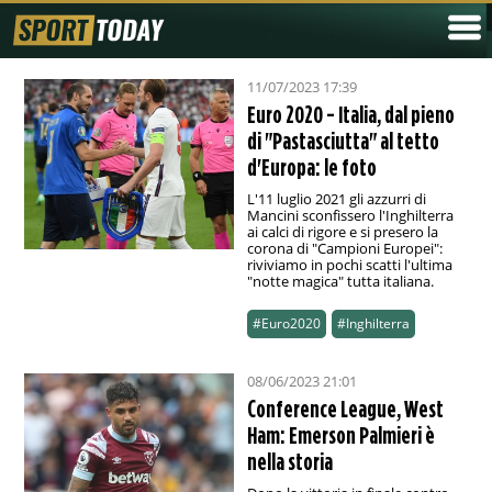
11/07/2023 17:39
Euro 2020 - Italia, dal pieno
di "Pastasciutta" al tetto
d'Europa: le foto
L'11 luglio 2021 gli azzurri di
Mancini sconfissero l'Inghilterra
ai calci di rigore e si presero la
corona di "Campioni Europei":
riviviamo in pochi scatti l'ultima
"notte magica" tutta italiana.
#Euro2020
#Inghilterra
08/06/2023 21:01
Conference League, West
Ham: Emerson Palmieri è
nella storia