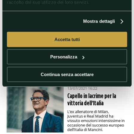
raccolto dal suo utilizzo dei loro servizi.
pullman non era
autorizzata"
Matteo Piantedosi conferma
Mostra dettagli
che la sfilata era vietata:
"Avevamo proposto una
pedana a Piazza del Popolo, ma
ci sono state pressioni sul
Accetta tutti
servizio d'ordine".
#Euro2020
#Europe
Personalizza
#EuropeanChampionship
#Inghilterra
#Italyv
Continua senza accettare
13/07/2021 16:22
Capello in lacrime per la
vittoria dell’Italia
L’ex allenatore di Milan,
Juventus e Real Madrid ha
vissuto emozioni intensissime in
occasione del successo europeo
dell’Italia di Mancini.