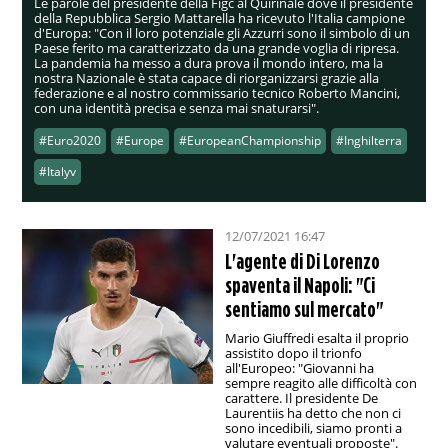
Le parole del presidente della Figc al Quirinale dove il presidente
della Repubblica Sergio Mattarella ha ricevuto l'Italia campione
d'Europa: "Con il loro potenziale gli Azzurri sono il simbolo di un
Paese ferito ma caratterizzato da una grande voglia di ripresa.
La pandemia ha messo a dura prova il mondo intero, ma la
nostra Nazionale è stata capace di riorganizzarsi grazie alla
federazione e al nostro commissario tecnico Roberto Mancini,
con una identità precisa e senza mai snaturarsi".
#Euro2020
#Europe
#EuropeanChampionship
#Inghilterra
#Italyv
12/07/2021 16:47
L'agente di Di Lorenzo
spaventa il Napoli: "Ci
sentiamo sul mercato"
Mario Giuffredi esalta il proprio
assistito dopo il trionfo
all'Europeo: "Giovanni ha
sempre reagito alle difficoltà con
carattere. Il presidente De
Laurentiis ha detto che non ci
sono incedibili, siamo pronti a
valutare eventuali proposte".