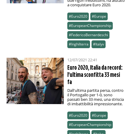
due rigori freddissimi, ha aiutato
a conquistare Euro 2020.
#Euro2020
#Europe
#EuropeanChampionship
#FedericoBernardeschi
#Inghilterra
#Italyv
12/07/2021 22:41
Euro 2020, Italia da record:
l'ultima sconfitta 33 mesi
fa
Dall'ultima partita persa, contro
il Portogallo per 1-0, sono
passati ben 33 mesi, una striscia
di imbattibilità impressionante.
#Euro2020
#Europe
#EuropeanChampionship
#Inghilterra
#Italyv