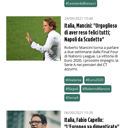
#LeonardoBonucci
24/09/2021 15:48
Italia, Mancini: "Orgoglioso
di aver reso felici tutti;
Napoli da Scudetto"
Roberto Mancini torna a parlare
a due settimane dalle Final Four
di Nations League. La vittoria di
Euro 2020, i prossimi impegni, la
Serie A nei pensieri del CT
azzurro.
#Atalanta
#Euro2020
#Napoli
#RobertoMancini
#SerieA
06/09/2021 15:39
Italia, Fabio Capello:
"L'Europeo va dimenticato"