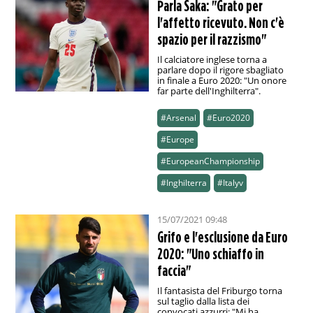
Parla Saka: "Grato per
l'affetto ricevuto. Non c'è
spazio per il razzismo"
Il calciatore inglese torna a
parlare dopo il rigore sbagliato
in finale a Euro 2020: "Un onore
far parte dell'Inghilterra".
#Arsenal
#Euro2020
#Europe
#EuropeanChampionship
#Inghilterra
#Italyv
15/07/2021 09:48
Grifo e l'esclusione da Euro
2020: "Uno schiaffo in
faccia"
Il fantasista del Friburgo torna
sul taglio dalla lista dei
convocati azzurri: "Mi ha