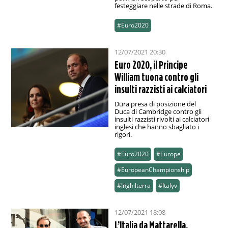
festeggiare nelle strade di Roma.
#Euro2020
12/07/2021 20:30
Euro 2020, il Principe
William tuona contro gli
insulti razzisti ai calciatori
Dura presa di posizione del
Duca di Cambridge contro gli
insulti razzisti rivolti ai calciatori
inglesi che hanno sbagliato i
rigori.
#Euro2020
#Europe
#EuropeanChampionship
#Inghilterra
#Italyv
12/07/2021 18:08
L’Italia da Mattarella,