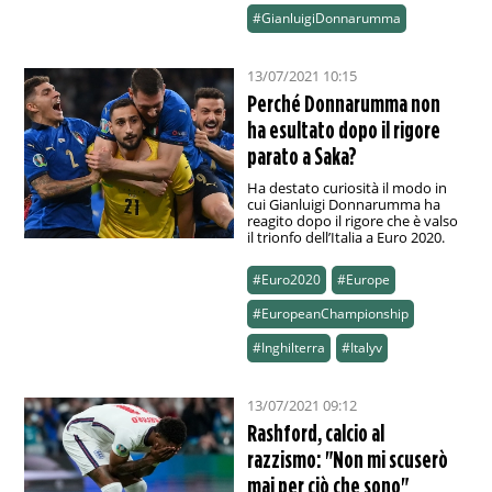
#GianluigiDonnarumma
13/07/2021 10:15
Perché Donnarumma non
ha esultato dopo il rigore
parato a Saka?
Ha destato curiosità il modo in
cui Gianluigi Donnarumma ha
reagito dopo il rigore che è valso
il trionfo dell’Italia a Euro 2020.
#Euro2020
#Europe
#EuropeanChampionship
#Inghilterra
#Italyv
13/07/2021 09:12
Rashford, calcio al
razzismo: "Non mi scuserò
mai per ciò che sono"