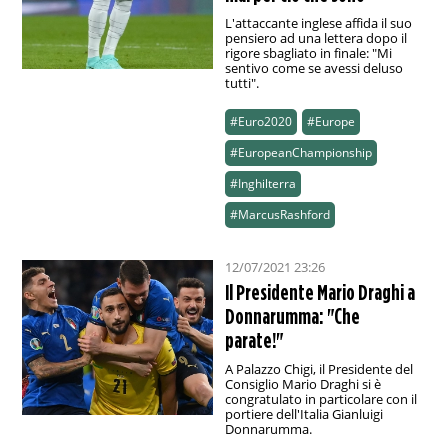
L'attaccante inglese affida il suo
pensiero ad una lettera dopo il
rigore sbagliato in finale: "Mi
sentivo come se avessi deluso
tutti".
#Euro2020
#Europe
#EuropeanChampionship
#Inghilterra
#MarcusRashford
12/07/2021 23:26
Il Presidente Mario Draghi a
Donnarumma: "Che
parate!"
A Palazzo Chigi, il Presidente del
Consiglio Mario Draghi si è
congratulato in particolare con il
portiere dell'Italia Gianluigi
Donnarumma.