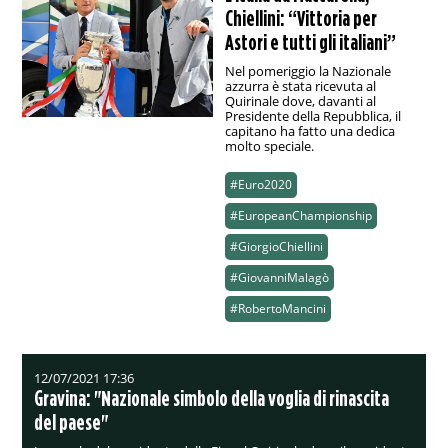
Chiellini: “Vittoria per
Astori e tutti gli italiani”
Nel pomeriggio la Nazionale
azzurra è stata ricevuta al
Quirinale dove, davanti al
Presidente della Repubblica, il
capitano ha fatto una dedica
molto speciale.
#Euro2020
#EuropeanChampionship
#GiorgioChiellini
#GiovanniMalagò
#RobertoMancini
12/07/2021 17:36
Gravina: "Nazionale simbolo della voglia di rinascita
del paese"