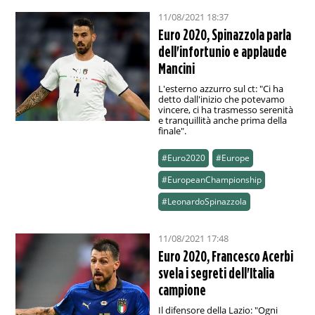
11/08/2021 18:37
Euro 2020, Spinazzola parla
dell'infortunio e applaude
Mancini
L'esterno azzurro sul ct: "Ci ha
detto dall'inizio che potevamo
vincere, ci ha trasmesso serenità
e tranquillità anche prima della
finale".
#Euro2020
#Europe
#EuropeanChampionship
#LeonardoSpinazzola
11/08/2021 17:48
Euro 2020, Francesco Acerbi
svela i segreti dell'Italia
campione
Il difensore della Lazio: "Ogni