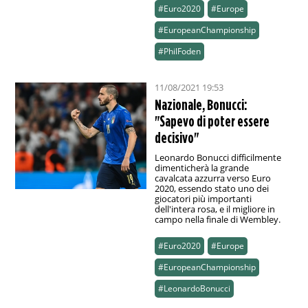
#Euro2020
#Europe
#EuropeanChampionship
#PhilFoden
11/08/2021 19:53
Nazionale, Bonucci:
"Sapevo di poter essere
decisivo"
Leonardo Bonucci difficilmente
dimenticherà la grande
cavalcata azzurra verso Euro
2020, essendo stato uno dei
giocatori più importanti
dell'intera rosa, e il migliore in
campo nella finale di Wembley.
#Euro2020
#Europe
#EuropeanChampionship
#LeonardoBonucci