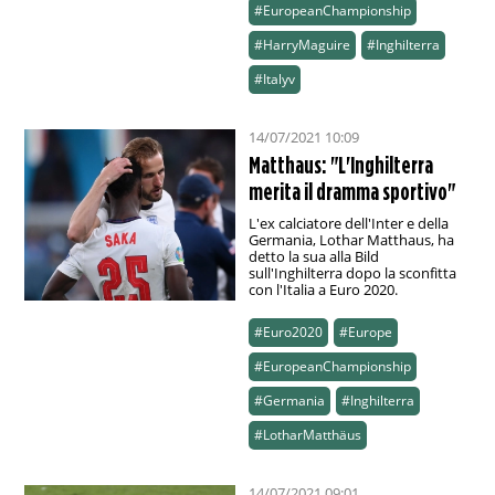
#EuropeanChampionship
#HarryMaguire
#Inghilterra
#Italyv
14/07/2021 10:09
Matthaus: "L'Inghilterra
merita il dramma sportivo"
L'ex calciatore dell'Inter e della
Germania, Lothar Matthaus, ha
detto la sua alla Bild
sull'Inghilterra dopo la sconfitta
con l'Italia a Euro 2020.
#Euro2020
#Europe
#EuropeanChampionship
#Germania
#Inghilterra
#LotharMatthäus
14/07/2021 09:01