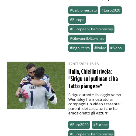
#Calciomercato
#Euro2020
#Europe
#EuropeanChampionship
#GiovanniDiLorenzo
#Inghilterra
#Italyv
#Napoli
12/07/2021 16:16
Italia, Chiellini rivela:
"Sirigu sul pullman ci ha
fatto piangere"
Sirigu durante il viaggio verso
Wembley ha mostrato ai
compagni un video ritraente i
parenti dei calciatori che ha
emozionato gli Azzurri.
#Euro2020
#Europe
#EuropeanChampionship