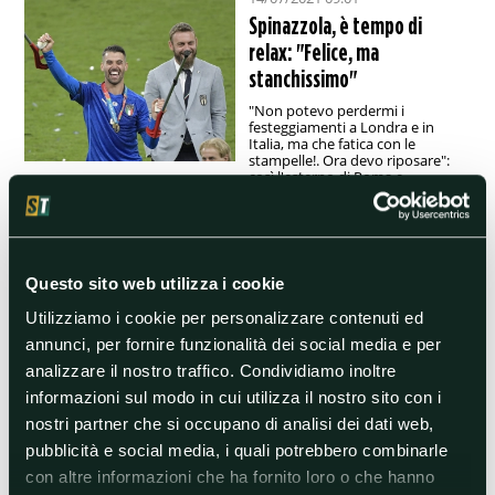
Spinazzola, è tempo di
relax: "Felice, ma
stanchissimo"
"Non potevo perdermi i
festeggiamenti a Londra e in
Italia, ma che fatica con le
stampelle!. Ora devo riposare":
così l'esterno di Roma e
Nazionale in un'intervista a 'Il
Messaggero' dopo il trionfo
azzurro.
#Euro2020
#Europe
Questo sito web utilizza i cookie
#EuropeanChampionship
Utilizziamo i cookie per personalizzare contenuti ed
#Inghilterra
#Italyv
annunci, per fornire funzionalità dei social media e per
analizzare il nostro traffico. Condividiamo inoltre
#LeonardoSpinazzola
informazioni sul modo in cui utilizza il nostro sito con i
nostri partner che si occupano di analisi dei dati web,
14/07/2021 08:28
pubblicità e social media, i quali potrebbero combinarle
Italia campione, il prefetto
con altre informazioni che ha fornito loro o che hanno
di Roma: "La sfilata sul