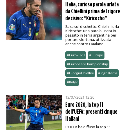
Italia, curiosa parola urlata
da Chiellini prima del rigore
decisivo: "Kiricocho"
Saka sul dischetto, Chiellini urla
Kiricocho: una parola usata in
passato in terra argentina per
portare sfortuna, utilizzata
anche contro Haaland.
#Euro2020
#Europe
#EuropeanChampionship
#GiorgioChiellini
#Inghilterra
#Italyv
13/07/2021 12:26
Euro 2020, la top 11
dell'UEFA: presenti cinque
italiani
L'UEFA ha diffuso la top 11