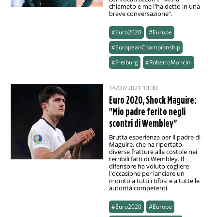
chiamato e me l'ha detto in una
breve conversazione".
#Euro2020
#Europe
#EuropeanChampionship
#Freiburg
#RobertoMancini
14/07/2021 13:30
Euro 2020, Shock Maguire:
"Mio padre ferito negli
scontri di Wembley"
Brutta esperienza per il padre di
Maguire, che ha riportato
diverse fratture alle costole nei
terribili fatti di Wembley. Il
difensore ha voluto cogliere
l'occasione per lanciare un
monito a tutti i tifosi e a tutte le
autorità competenti.
#Euro2020
#Europe