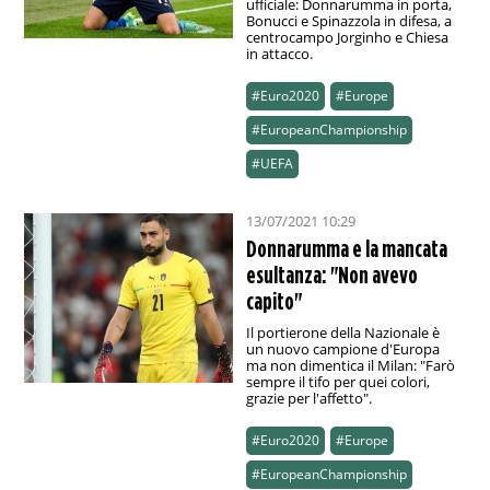
ufficiale: Donnarumma in porta,
Bonucci e Spinazzola in difesa, a
centrocampo Jorginho e Chiesa
in attacco.
#Euro2020
#Europe
#EuropeanChampionship
#UEFA
13/07/2021 10:29
Donnarumma e la mancata
esultanza: "Non avevo
capito"
Il portierone della Nazionale è
un nuovo campione d'Europa
ma non dimentica il Milan: "Farò
sempre il tifo per quei colori,
grazie per l'affetto".
#Euro2020
#Europe
#EuropeanChampionship