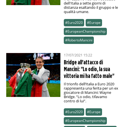
dell'Italia a sette giorni di
distanza esaltando il gruppo e le
qualità umane.
#Euro2020
#Europe
#EuropeanChampionship
#RobertoMancini
17/07/2021 15:22
Bridge all'attacco di
Mancini: "Lo odio, la sua
vittoria mi ha fatto male"
Il trionfo dell’Italia a Euro 2020
rappresenta una ferita per un ex
giocatore di Mancini: Wayne
Bridge. “Lo odio, tifavamo
contro di lui”.
#Euro2020
#Europe
#EuropeanChampionship