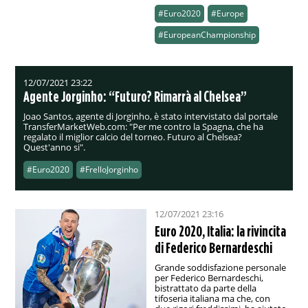
#Euro2020
#Europe
#EuropeanChampionship
12/07/2021 23:22
Agente Jorginho: “Futuro? Rimarrà al Chelsea”
Joao Santos, agente di Jorginho, è stato intervistato dal portale
TransferMarketWeb.com: "Per me contro la Spagna, che ha
regalato il miglior calcio del torneo. Futuro al Chelsea?
Quest'anno si".
#Euro2020
#FrelloJorginho
12/07/2021 23:16
Euro 2020, Italia: la rivincita
di Federico Bernardeschi
Grande soddisfazione personale
per Federico Bernardeschi,
bistrattato da parte della
tifoseria italiana ma che, con