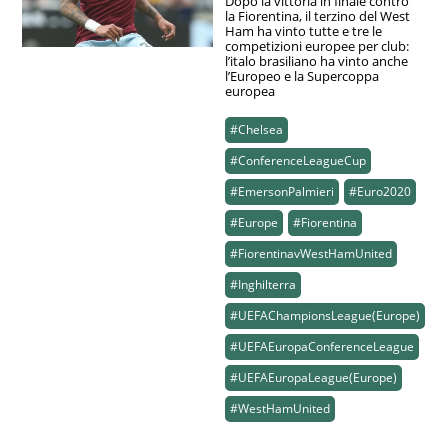
Dopo la vittoria in finale contro
la Fiorentina, il terzino del West
Ham ha vinto tutte e tre le
competizioni europee per club:
l’italo brasiliano ha vinto anche
l’Europeo e la Supercoppa
europea
#Chelsea
#ConferenceLeagueCup
#EmersonPalmieri
#Euro2020
#Europe
#Fiorentina
#FiorentinavWestHamUnited
#Inghilterra
#UEFAChampionsLeague(Europe)
#UEFAEuropaConferenceLeague
#UEFAEuropaLeague(Europe)
#WestHamUnited