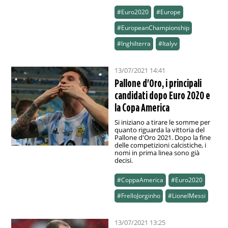
#Euro2020
#Europe
#EuropeanChampionship
#Inghilterra
#Italyv
13/07/2021 14:41
Pallone d'Oro, i principali
candidati dopo Euro 2020 e
la Copa America
Si iniziano a tirare le somme per
quanto riguarda la vittoria del
Pallone d'Oro 2021. Dopo la fine
delle competizioni calcistiche, i
nomi in prima linea sono già
decisi.
#CoppaAmerica
#Euro2020
#FrelloJorginho
#LionelMessi
13/07/2021 13:25