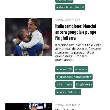
#ManchesterUnited
19/07/2021 19:12
Italia campione: Mancini
ancora gongola e punge
l'Inghilterra
Il tecnico azzurro: "Il titolo vinto
ai Mondiali del 2006 può essere
sicuramente paragonato a
quello degli Europei di
quest’anno".
#Euro2020
#Europe
#EuropeanChampionship
#Germania
#Inghilterra
#RobertoMancini
19/07/2021 09:22