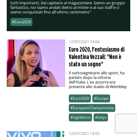
tutti importanti, dal capitano al magazziniere. Siamo un gruppo
fantastico, noi siamo andati dietro al mister e al suo staff e ci
siamo conquistati fino all'ultimo centimetro"
#Euro2020
12/07/2021 14:04
Euro 2020, l'entusiasmo di
Valentina Vezzali: "Non è
stato un sogno"
Il sottosegretario allo sport, ha
parlato dopo la vittoria
dell'Italia. L'ex azzurra era
presente allo stadio di Wembley
#Euro2020
#Europe
#EuropeanChampionship
#Inghilterra
#Italyv
12/07/2021 13:55