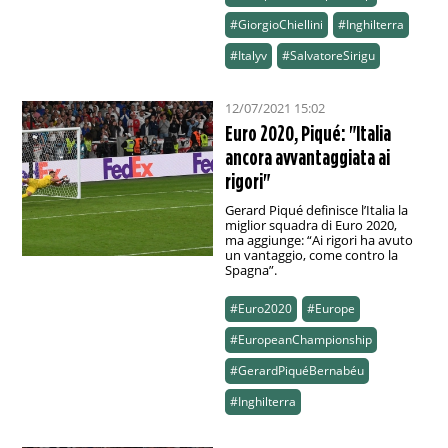
#GiorgioChiellini
#Inghilterra
#Italyv
#SalvatoreSirigu
12/07/2021 15:02
Euro 2020, Piqué: "Italia
ancora avvantaggiata ai
rigori"
Gerard Piqué definisce l’Italia la
miglior squadra di Euro 2020,
ma aggiunge: “Ai rigori ha avuto
un vantaggio, come contro la
Spagna”.
#Euro2020
#Europe
#EuropeanChampionship
#GerardPiquéBernabéu
#Inghilterra