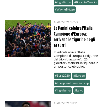
#Inghilterra
#RobertoMancini
#WayneBridge
16/07/2021 17:53
La Panini celebra l'Italia
Campione d'Europa:
arrivano le figurine degli
azzurri
In edicola arriva “Italia
Campione d’Europa. Le figurine
del trionfo azzurro”: i 26
giocatori, Mancini, la squadra in
un poster celebrativo.
#Euro2020
#Europe
#EuropeanChampionship
#Inghilterra
#Italyv
15/07/2021 19:11