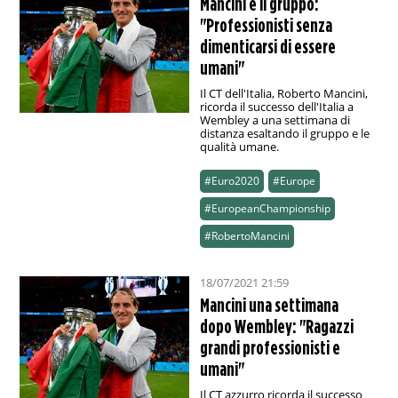
Mancini e il gruppo:
"Professionisti senza
dimenticarsi di essere
umani"
Il CT dell'Italia, Roberto Mancini,
ricorda il successo dell'Italia a
Wembley a una settimana di
distanza esaltando il gruppo e le
qualità umane.
#Euro2020
#Europe
#EuropeanChampionship
#RobertoMancini
18/07/2021 21:59
Mancini una settimana
dopo Wembley: "Ragazzi
grandi professionisti e
umani"
Il CT azzurro ricorda il successo