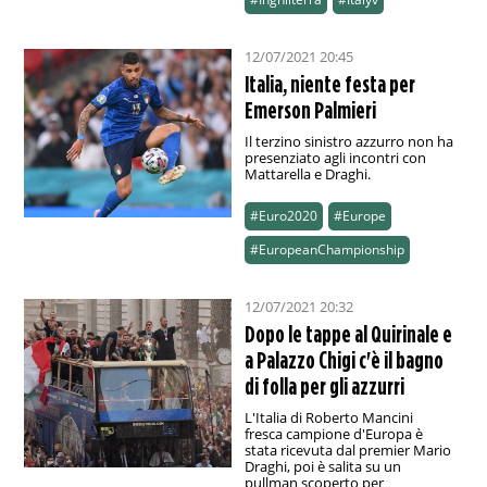
12/07/2021 20:45
Italia, niente festa per
Emerson Palmieri
Il terzino sinistro azzurro non ha
presenziato agli incontri con
Mattarella e Draghi.
#Euro2020
#Europe
#EuropeanChampionship
12/07/2021 20:32
Dopo le tappe al Quirinale e
a Palazzo Chigi c'è il bagno
di folla per gli azzurri
L'Italia di Roberto Mancini
fresca campione d'Europa è
stata ricevuta dal premier Mario
Draghi, poi è salita su un
pullman scoperto per