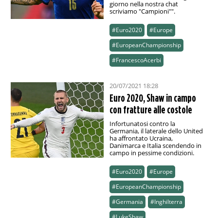
giorno nella nostra chat
scriviamo "Campioni"".
#Euro2020
#Europe
#EuropeanChampionship
#FrancescoAcerbi
20/07/2021 18:28
Euro 2020, Shaw in campo
con fratture alle costole
Infortunatosi contro la
Germania, il laterale dello United
ha affrontato Ucraina,
Danimarca e Italia scendendo in
campo in pessime condizioni.
#Euro2020
#Europe
#EuropeanChampionship
#Germania
#Inghilterra
#LukeShaw