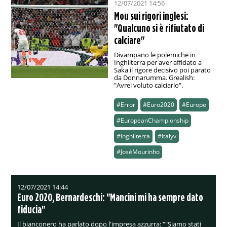
12/07/2021 14:56
Mou sui rigori inglesi:
"Qualcuno si è rifiutato di
calciare"
Divampano le polemiche in
Inghilterra per aver affidato a
Saka il rigore decisivo poi parato
da Donnarumma. Grealish:
"Avrei voluto calciarlo".
#Error
#Euro2020
#Europe
#EuropeanChampionship
#Inghilterra
#Italyv
#JoséMourinho
12/07/2021 14:44
Euro 2020, Bernardeschi: "Mancini mi ha sempre dato
fiducia"
Il bianconero ha parlato dopo l'impresa azzurra: ""Siamo stati