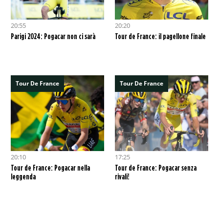
20:55
20:20
Parigi 2024: Pogacar non ci sarà
Tour de France: il pagellone finale
Tour De France
Tour De France
20:10
17:25
Tour de France: Pogacar nella
Tour de France: Pogacar senza
leggenda
rivali!