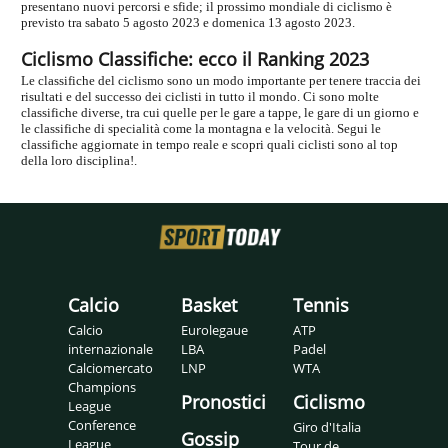
presentano nuovi percorsi e sfide; il prossimo mondiale di ciclismo è
previsto tra sabato 5 agosto 2023 e domenica 13 agosto 2023.
Ciclismo Classifiche: ecco il Ranking 2023
Le classifiche del ciclismo sono un modo importante per tenere traccia dei
risultati e del successo dei ciclisti in tutto il mondo. Ci sono molte
classifiche diverse, tra cui quelle per le gare a tappe, le gare di un giorno e
le classifiche di specialità come la montagna e la velocità. Segui le
classifiche aggiornate in tempo reale e scopri quali ciclisti sono al top
della loro disciplina!.
Calcio
Basket
Tennis
Calcio
Eurolegaue
ATP
internazionale
LBA
Padel
Calciomercato
LNP
WTA
Champions
Pronostici
Ciclismo
League
Conference
Giro d'Italia
Gossip
League
Tour de