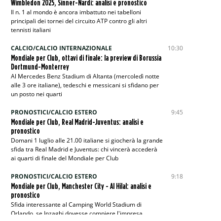
Wimbledon 2025, Sinner-Nardi: analisi e pronostico
Il n. 1 al mondo è ancora imbattuto nei tabelloni
principali dei tornei del circuito ATP contro gli altri
tennisti italiani
CALCIO/CALCIO INTERNAZIONALE
10:30
Mondiale per Club, ottavi di finale: la preview di Borussia
Dortmund-Monterrey
Al Mercedes Benz Stadium di Altanta (mercoledì notte
alle 3 ore italiane), tedeschi e messicani si sfidano per
un posto nei quarti
PRONOSTICI/CALCIO ESTERO
9:45
Mondiale per Club, Real Madrid-Juventus: analisi e
pronostico
Domani 1 luglio alle 21.00 italiane si giocherà la grande
sfida tra Real Madrid e Juventus: chi vincerà accederà
ai quarti di finale del Mondiale per Club
PRONOSTICI/CALCIO ESTERO
9:18
Mondiale per Club, Manchester City - Al Hilal: analisi e
pronostico
Sfida interessante al Camping World Stadium di
Orlando, se Inzaghi dovesse compiere l'impresa