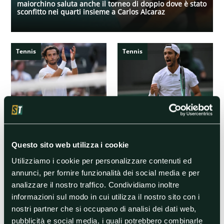
maiorchino saluta anche il torneo di doppio dove è stato
sconfitto nei quarti insieme a Carlos Alcaraz
Tennis
Tennis
31/07/2024
31/07/2024
Olimpiadi Parigi, Musetti sogna in
Olimpiadi Parigi: Musetti vola ai
grande: “Voglio una medaglia”
quarti
Questo sito web utilizza i cookie
Utilizziamo i cookie per personalizzare contenuti ed
Tennis
Tennis
annunci, per fornire funzionalità dei social media e per
analizzare il nostro traffico. Condividiamo inoltre
informazioni sul modo in cui utilizza il nostro sito con i
nostri partner che si occupano di analisi dei dati web,
31/07/2024
30/07/2024
pubblicità e social media, i quali potrebbero combinarle