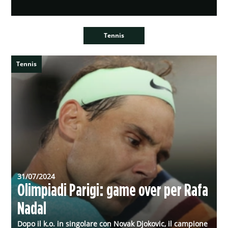
Appaiate in vetta al Gruppo H, volerebbero agli ottavi
con un pareggio con almeno due gol
Tennis
Tennis
31/07/2024
Olimpiadi Parigi: game over per Rafa
Nadal
Dopo il k.o. in singolare con Novak Djokovic, il campione