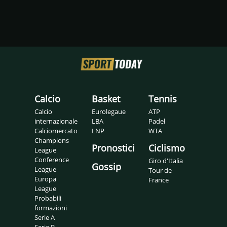
Calcio
Basket
Tennis
Calcio
Eurolegaue
ATP
internazionale
LBA
Padel
Calciomercato
LNP
WTA
Champions
Pronostici
Ciclismo
League
Conference
Giro d'Italia
Gossip
League
Tour de
Europa
France
League
Probabili
formazioni
Serie A
Serie B