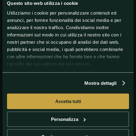
Questo sito web utilizza i cookie
Fiandre.
Utilizziamo i cookie per personalizzare contenuti ed
Quota: 6.00
annunci, per fornire funzionalità dei social media e per
Thomas Pidcock (Ineos Grenadiers)
analizzare il nostro traffico. Condividiamo inoltre
informazioni sul modo in cui utilizza il nostro sito con i
Vincitore domenica dell'Amstel Gold Race, il
britannico sta pedalando molto bene.
nostri partner che si occupano di analisi dei dati web,
pubblicità e social media, i quali potrebbero combinarle
Quota: 8.00
con altre informazioni che ha fornito loro o che hanno
Marc Hirschi (UAE Team Emirates)
raccolto dal suo utilizzo dei loro servizi.
Vincitore della Freccia Vallone 2020, lo svizzero
domenica si è piazzato secondo all'Amstel Gold Race.
Mostra dettagli
Quota: 8.00
Maxim van Gils (Lotto Dstny)
Accetta tutti
Vincitore di una tappa della Vuelta a Andalucía e
settimo alla Milano-Sanremo, il belga è tra i giovani
più interessanti
Personalizza
Quota: 9.00