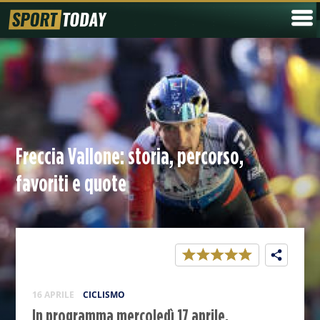
Freccia Vallone: storia, percorso,
favoriti e quote
16 APRILE
CICLISMO
In programma mercoledì 17 aprile,