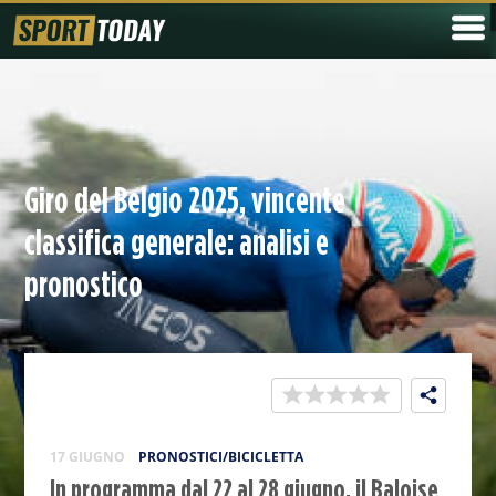
Giro del Belgio 2025, vincente
classifica generale: analisi e
pronostico
17 GIUGNO
PRONOSTICI/BICICLETTA
In programma dal 22 al 28 giugno, il Baloise