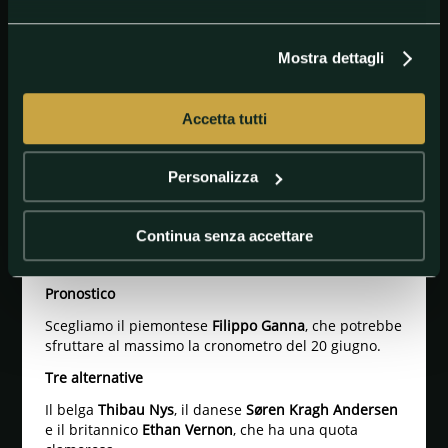
Barrenetxea, Jon: 121.00
Holter, Adne: 151.00
Mostra dettagli
Aerts, Toon: 151.00
Delettre, Alexandre: 151.00
Accetta tutti
Abrahamsen, Jonas: 151.00
Van Boven, Luca: 151.00
Personalizza
Geens, Jonas: 151.00
Swift, Connor: 151.00
Continua senza accettare
Altro: 11.00
Pronostico
Scegliamo il piemontese
Filippo Ganna
, che potrebbe
sfruttare al massimo la cronometro del 20 giugno.
Tre alternative
Il belga
Thibau Nys
, il danese
Søren Kragh Andersen
e il britannico
Ethan Vernon
, che ha una quota