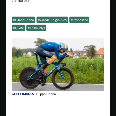
clamorosa.
#FilippoGanna
#GirodelBelgio2025
#Pronostico
#Quote
#ThibauNys
GETTY IMAGES
Filippo Ganna