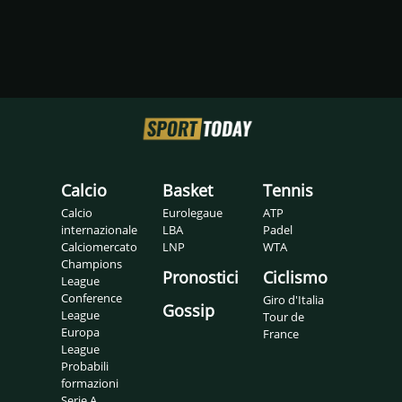
Calcio
Basket
Tennis
Calcio
Eurolegaue
ATP
internazionale
LBA
Padel
Calciomercato
LNP
WTA
Champions
Pronostici
Ciclismo
League
Conference
Giro d'Italia
Gossip
League
Tour de
Europa
France
League
Probabili
formazioni
Serie A