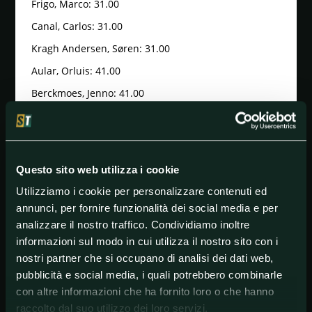
Frigo, Marco: 31.00
Canal, Carlos: 31.00
Kragh Andersen, Søren: 31.00
Aular, Orluis: 41.00
Berckmoes, Jenno: 41.00
Artz, Huub: 51.00
Kielich, Timo: 51.00
Herregodts, Rune: 51.00
Questo sito web utilizza i cookie
Turner, Ben: 61.00
Utilizziamo i cookie per personalizzare contenuti ed
Eekhoff, Nils: 61.00
annunci, per fornire funzionalità dei social media e per
analizzare il nostro traffico. Condividiamo inoltre
Loockx, Lander: 101.00
informazioni sul modo in cui utilizza il nostro sito con i
Lampaert, Yves: 101.00
nostri partner che si occupano di analisi dei dati web,
Vernon, Ethan: 101.00
pubblicità e social media, i quali potrebbero combinarle
con altre informazioni che ha fornito loro o che hanno
Teutenberg, Tim Torn: 121.00
raccolto dal suo utilizzo dei loro servizi.