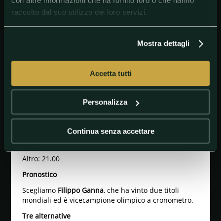
Lander Loockx: 101.00
con altre informazioni che ha fornito loro o che hanno
raccolto dal suo utilizzo dei loro servizi.
Steffen De Schuyteneer: 101.00
Thomas Gachignard: 101.00
Mostra dettagli
Toon Aerts: 101.00
Jonas Geens: 101.00
Accetta tutti
Jonas Rickaert: 101.00
Kim Heiduk: 101.00
Personalizza
Oded Kogut: 101.00
Orluis Aular: 101.00
Continua senza accettare
Alexandre Delettre: 101.00
Altro: 21.00
Pronostico
Scegliamo
Filippo Ganna
, che ha vinto due titoli
mondiali ed è vicecampione olimpico a cronometro.
Tre alternative