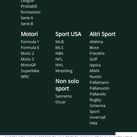
League
Probabili
formazioni
Serie A
Serie B
Motori
Sport USA
Altri Sport
Formula 1
MLB
Atletica
Formula E
MLS
Boxe
Moto 2
NBA
Frecette
Moto 3
NFL
Golf
MotoGP
NHL
Ippica
Superbike
Wrestling
MMA
WRC
Nuoto
Non solo
Pallamano
sport
Pallanuoto
Pallavolo
Sanremo
Rugby
Oscar
Scherma
Sport
Invernali
Vela