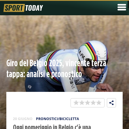
Giro del Belgio 2025, vincente terza
tappa: analisi e pronostico
20 GIUGNO
PRONOSTICI/BICICLETTA
Oggi pomeriggio in Belgio c'è una