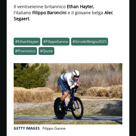
Il ventiseienne britannico
Ethan Hayter,
l'italiano
Filippo Baroncini
e il giovane belga
Alec
Segaert
.
#EthanHayter
#FilippoGanna
#GirodelBelgio2025
#Pronostico
#Quote
GETTY IMAGES
Filippo Ganna