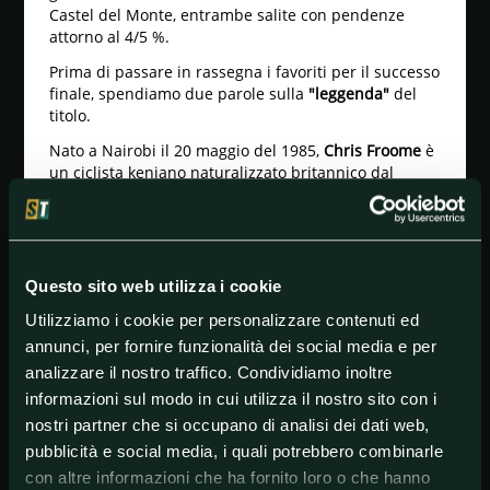
Castel del Monte, entrambe salite con pendenze
attorno al 4/5 %.
Prima di passare in rassegna i favoriti per il successo
finale, spendiamo due parole sulla
"leggenda"
del
titolo.
Nato a Nairobi il 20 maggio del 1985,
Chris Froome
è
un ciclista keniano naturalizzato britannico dal
palmarès pazzesco.
Il portacolori della Israel-Premier Tech è uno dei
sette corridori ad aver trionfato in tutti i grandi Giri.
In particolare, Chris Froome ha vinto un Giro d'Italia
Questo sito web utilizza i cookie
(2018), quattro Tour de France (2013, 2015, 2016 e
Utilizziamo i cookie per personalizzare contenuti ed
2017) e due Vuelta (2011 e 2017).
annunci, per fornire funzionalità dei social media e per
Favoriti
analizzare il nostro traffico. Condividiamo inoltre
Ecco i principali pretendenti alla Maglia Azzurra
informazioni sul modo in cui utilizza il nostro sito con i
nostri partner che si occupano di analisi dei dati web,
Adam Yates (UAE Team Emirates)
pubblicità e social media, i quali potrebbero combinarle
Al rientro dopo la caduta che lo ha costretto al ritiro
con altre informazioni che ha fornito loro o che hanno