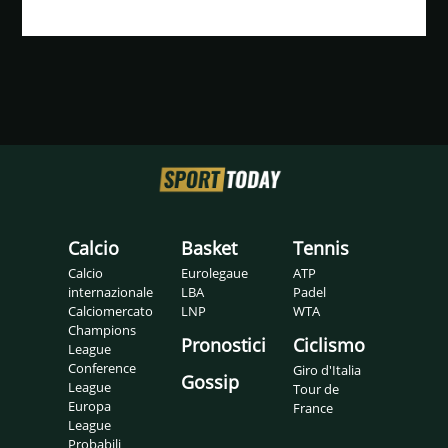
Calcio
Basket
Tennis
Calcio
Eurolegaue
ATP
internazionale
LBA
Padel
Calciomercato
LNP
WTA
Champions
Pronostici
Ciclismo
League
Conference
Giro d'Italia
Gossip
League
Tour de
Europa
France
League
Probabili