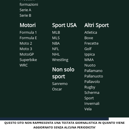
formazioni
Serie A
Serie B
Motori
Sport USA
Altri Sport
Formula 1
MLB
Atletica
Formula E
MLS
Boxe
Moto 2
NBA
Frecette
Moto 3
NFL
Golf
MotoGP
NHL
Ippica
Superbike
Wrestling
MMA
WRC
Nuoto
Non solo
Pallamano
sport
Pallanuoto
Pallavolo
Sanremo
Rugby
Oscar
Scherma
Sport
Invernali
Vela
QUESTO SITO NON RAPPRESENTA UNA TESTATA GIORNALISTICA IN QUANTO VIENE
AGGIORNATO SENZA ALCUNA PERIODICITA'