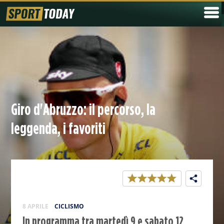
Giro d'Abruzzo: il percorso, la
leggenda, i favoriti
8 APRILE
CICLISMO
In programma tra martedì 9 e sabato 12