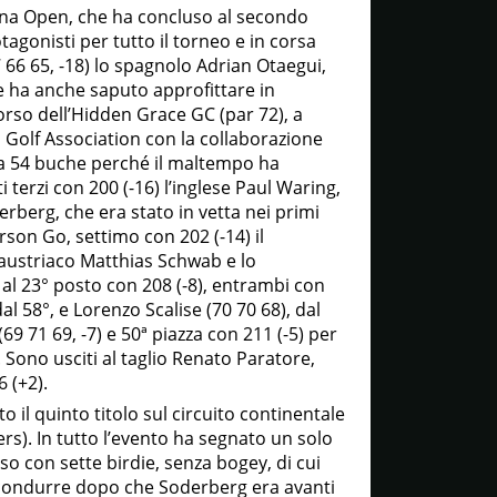
ina Open, che ha concluso al secondo
tagonisti per tutto il torneo e in corsa
67 66 65, -18) lo spagnolo Adrian Otaegui,
he ha anche saputo approfittare in
orso dell’Hidden Grace GC (par 72), a
 Golf Association con la collaborazione
 a 54 buche perché il maltempo ha
 terzi con 200 (-16) l’inglese Paul Waring,
erberg, che era stato in vetta nei primi
erson Go, settimo con 202 (-14) il
’austriaco Matthias Schwab e lo
 al 23° posto con 208 (-8), entrambi con
 58°, e Lorenzo Scalise (70 70 68), dal
9 71 69, -7) e 50ª piazza con 211 (-5) per
. Sono usciti al taglio Renato Paratore,
6 (+2).
 il quinto titolo sul circuito continentale
s). In tutto l’evento ha segnato un solo
o con sette birdie, senza bogey, di cui
o a condurre dopo che Soderberg era avanti