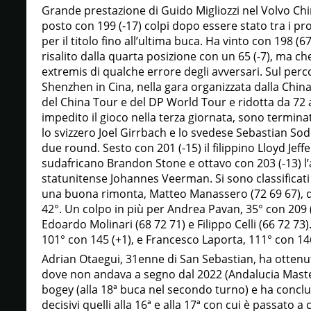
Grande prestazione di Guido Migliozzi nel Volvo Ch
posto con 199 (-17) colpi dopo essere stato tra i pro
per il titolo fino all’ultima buca. Ha vinto con 198 (
risalito dalla quarta posizione con un 65 (-7), ma c
extremis di qualche errore degli avversari. Sul perc
Shenzhen in Cina, nella gara organizzata dalla China
del China Tour e del DP World Tour e ridotta da 72
impedito il gioco nella terza giornata, sono terminati
lo svizzero Joel Girrbach e lo svedese Sebastian Sod
due round. Sesto con 201 (-15) il filippino Lloyd Jeff
sudafricano Brandon Stone e ottavo con 203 (-13) l
statunitense Johannes Veerman. Si sono classificati
una buona rimonta, Matteo Manassero (72 69 67), dal
42°. Un colpo in più per Andrea Pavan, 35° con 209 (6
Edoardo Molinari (68 72 71) e Filippo Celli (66 72 73)
101° con 145 (+1), e Francesco Laporta, 111° con 14
Adrian Otaegui, 31enne di San Sebastian, ha ottenuto
dove non andava a segno dal 2022 (Andalucia Master
bogey (alla 18ª buca nel secondo turno) e ha conclus
decisivi quelli alla 16ª e alla 17ª con cui è passat