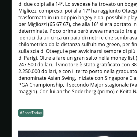
di due colpi alla 14ª. Lo svedese ha trovato un bogey
Migliozzi compreso, poi alla 17ª ha raggiunto Otaegui
trasformato in un doppio bogey e dal possibile playo
per Migliozzi (65 67 67), che alla 16ª si era portato i
determinate. Poco prima però aveva mancato tre gra
identici da un circa un paio di metri e che sembrava
chilometrico dalla distanza sull’ultimo green, per fin
sulla scia di Otaegui e per avvicinarsi sempre di più 
di Parigi. Oltre a fare un gran salto nella money list
247.500 dollari. Il vincitore è stato gratificato con 
2.250.000 dollari, e con il terzo posto nella graduato
denominate Asian Swing, iniziate con Singapore Clas
PGA Championship, il secondo Major stagionale (Valh
maggio). Con lui anche Soderberg (primo) e Keita N
#SportToday