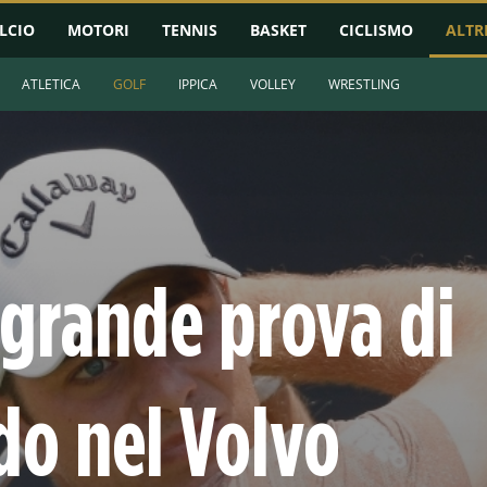
LCIO
MOTORI
TENNIS
BASKET
CICLISMO
ALTR
ATLETICA
GOLF
IPPICA
VOLLEY
WRESTLING
 grande prova di
do nel Volvo