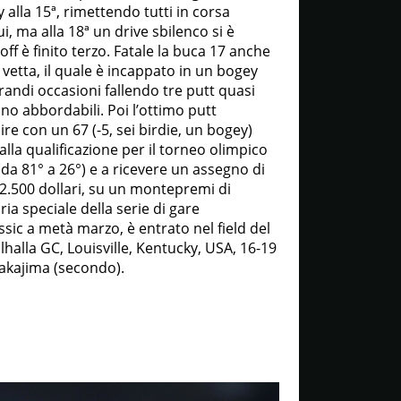
 alla 15ª, rimettendo tutti in corsa
, ma alla 18ª un drive sbilenco si è
ff è finito terzo. Fatale la buca 17 anche
n vetta, il quale è incappato in un bogey
ndi occasioni fallendo tre putt quasi
no abbordabili. Poi l’ottimo putt
ire con un 67 (-5, sei birdie, un bogey)
alla qualificazione per il torneo olimpico
 (da 81° a 26°) e a ricevere un assegno di
382.500 dollari, su un montepremi di
ria speciale della serie di gare
sic a metà marzo, è entrato nel field del
alla GC, Louisville, Kentucky, USA, 16-19
akajima (secondo).