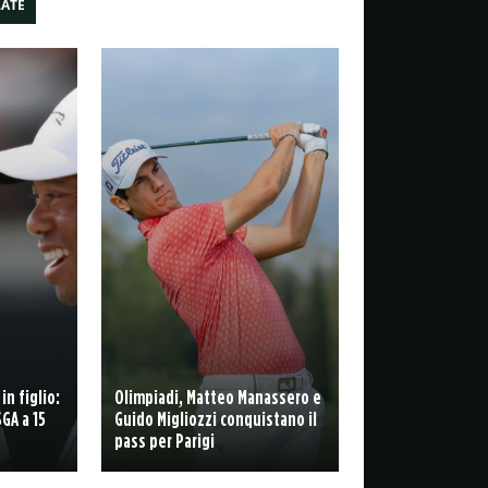
LATE
in figlio:
Olimpiadi, Matteo Manassero e
GA a 15
Guido Migliozzi conquistano il
pass per Parigi