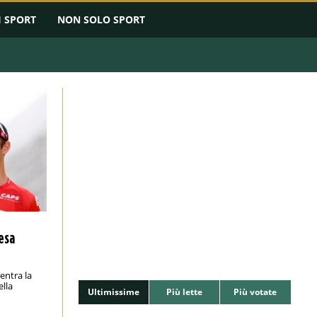
I SPORT
NON SOLO SPORT
esa
centra la
ella
Ultimissime
Più lette
Più votate