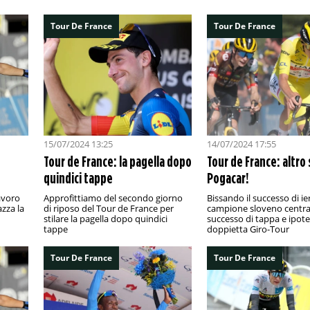
Tour De France
Tour De France
15/07/2024 13:25
14/07/2024 17:55
Tour de France: la pagella dopo
Tour de France: altro
quindici tappe
Pogacar!
lavoro
Approfittiamo del secondo giorno
Bissando il successo di ieri
zza la
di riposo del Tour de France per
campione sloveno centra 
stilare la pagella dopo quindici
successo di tappa e ipote
tappe
doppietta Giro-Tour
Tour De France
Tour De France