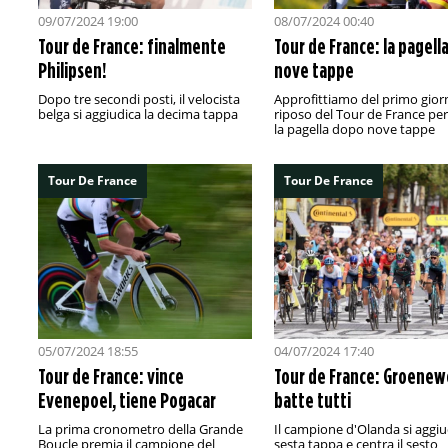
09/07/2024 19:00
08/07/2024 00:40
Tour de France: finalmente
Tour de France: la pagell
Philipsen!
nove tappe
Dopo tre secondi posti, il velocista
Approfittiamo del primo gior
belga si aggiudica la decima tappa
riposo del Tour de France per 
la pagella dopo nove tappe
Tour De France
Tour De France
05/07/2024 18:55
04/07/2024 17:40
Tour de France: vince
Tour de France: Groene
Evenepoel, tiene Pogacar
batte tutti
La prima cronometro della Grande
Il campione d'Olanda si aggiu
Boucle premia il campione del
sesta tappa e centra il sesto