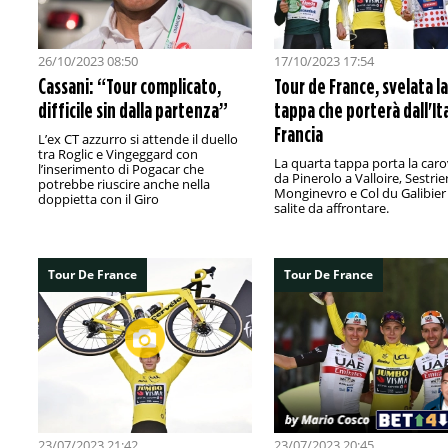
26/10/2023 08:50
17/10/2023 17:54
Cassani: “Tour complicato,
Tour de France, svelata la
difficile sin dalla partenza”
tappa che porterà dall'Ita
Francia
L’ex CT azzurro si attende il duello
tra Roglic e Vingeggard con
La quarta tappa porta la car
l’inserimento di Pogacar che
da Pinerolo a Valloire, Sestrie
potrebbe riuscire anche nella
Monginevro e Col du Galibier 
doppietta con il Giro
salite da affrontare.
Tour De France
Tour De France
23/07/2023 21:42
23/07/2023 20:45