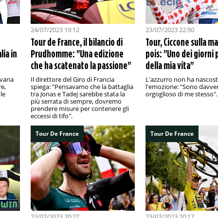
24/07/2023 19:12
23/07/2023 22:50
Tour de France, il bilancio di
Tour, Ciccone sulla ma
lia in
Prudhomme: "Una edizione
pois: "Uno dei giorni p
che ha scatenato la passione"
della mia vita"
ovana
Il direttore del Giro di Francia
L'azzurro non ha nascos
re,
spiega: "Pensavamo che la battaglia
l'emozione: "Sono davve
le
tra Jonas e Tadej sarebbe stata la
orgoglioso di me stesso".
più serrata di sempre, dovremo
prendere misure per contenere gli
eccessi di tifo".
Tour De France
Tour De France
23/07/2023 20:27
23/07/2023 20:17