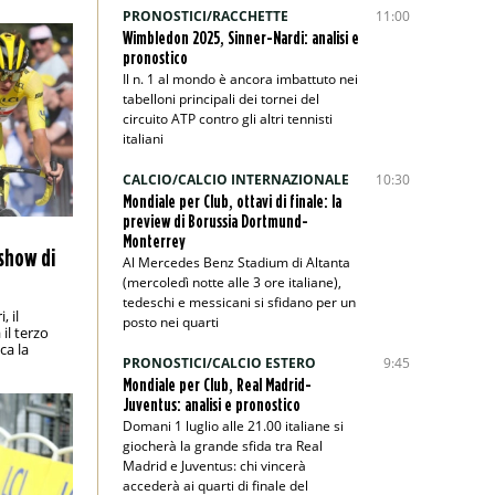
PRONOSTICI/RACCHETTE
11:00
Wimbledon 2025, Sinner-Nardi: analisi e
pronostico
Il n. 1 al mondo è ancora imbattuto nei
tabelloni principali dei tornei del
circuito ATP contro gli altri tennisti
italiani
CALCIO/CALCIO INTERNAZIONALE
10:30
Mondiale per Club, ottavi di finale: la
preview di Borussia Dortmund-
Monterrey
 show di
Al Mercedes Benz Stadium di Altanta
(mercoledì notte alle 3 ore italiane),
tedeschi e messicani si sfidano per un
, il
posto nei quarti
il terzo
ca la
PRONOSTICI/CALCIO ESTERO
9:45
Mondiale per Club, Real Madrid-
Juventus: analisi e pronostico
Domani 1 luglio alle 21.00 italiane si
giocherà la grande sfida tra Real
Madrid e Juventus: chi vincerà
accederà ai quarti di finale del