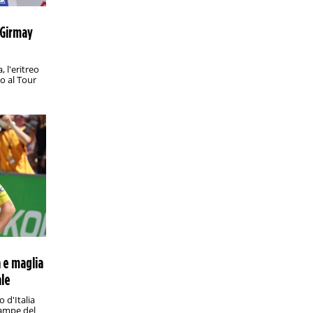
Eliteserien, Brann-Sandefjord: analisi e
pronostico
 Girmay
L'undicesima giornata del massimo
campionato norvegese si conclude
lunedì sera a Bergen con una sfida che
 l'eritreo
promette emozioni
o al Tour
PRONOSTICI/CALCIO ESTERO
18:00
Mondiale per Club, Inter-Fluminense:
analisi e pronostico
I nerazzurri di Cristian Chivu affrontano
la formazione brasiliana agli ottavi di
finale: chi vince sfida una tra
Manchester City e Al Hilal
PRONOSTICI/RACCHETTE
17:45
Wimbledon 2025, Paolini-Sevastova:
analisi e pronostico
Esordio contro una tennista esperta ma
in declino per la finalista dell’ultima
 e maglia
edizione
ale
PRONOSTICI/CALCIO ESTERO
12:45
o d'Italia
Série B, Novorizontino-Amazonas:
rampe del