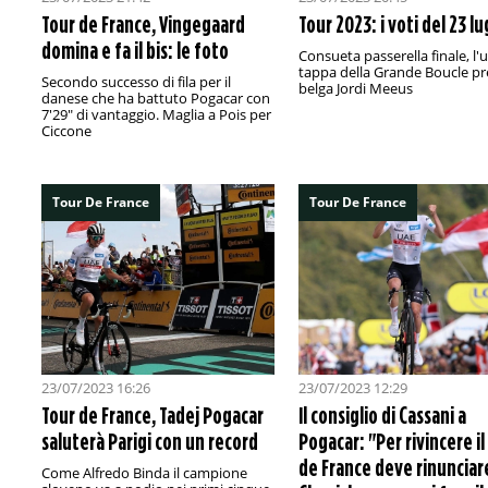
Tour de France, Vingegaard
Tour 2023: i voti del 23 lu
domina e fa il bis: le foto
Consueta passerella finale, l'
tappa della Grande Boucle pre
Secondo successo di fila per il
belga Jordi Meeus
danese che ha battuto Pogacar con
7'29" di vantaggio. Maglia a Pois per
Ciccone
Tour De France
Tour De France
23/07/2023 16:26
23/07/2023 12:29
Tour de France, Tadej Pogacar
Il consiglio di Cassani a
saluterà Parigi con un record
Pogacar: "Per rivincere il
de France deve rinunciare
Come Alfredo Binda il campione