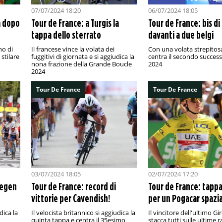
07/07/2024 18:20
06/07/2024 18:05
a dopo
Tour de France: a Turgis la
Tour de France: bis di
tappa dello sterrato
davanti a due belgi
no di
Il francese vince la volata dei
Con una volata strepitosa,
stilare
fuggitivi di giornata e si aggiudica la
centra il secondo success
nona frazione della Grande Boucle
2024
2024
Tour De France
Tour De France
03/07/2024 18:05
02/07/2024 17:20
wegen
Tour de France: record di
Tour de France: tappa
vittorie per Cavendish!
per un Pogacar spazi
dica la
Il velocista britannico si aggiudica la
Il vincitore dell'ultimo Gir
quinta tappa e centra il 35esimo
stacca tutti sulle ultime 