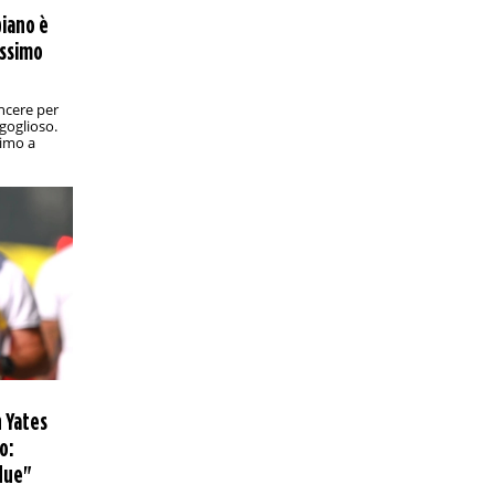
preferenza per il campione in carica
piano è
pur in svantaggio nei precedenti con lo
ossimo
spagnolo
PRONOSTICI/CALCIO ESTERO
12:30
incere per
Mondiale per Club, Benfica-Chelsea:
goglioso.
analisi e pronostico
simo a
Le Aquile portoghesi sfidano i Blues di
Enzo Maresca agli ottavi: chi passa
affronta una tra Palmeiras e Botafogo
CALCIO/CALCIO INTERNAZIONALE
12:00
Mondiale per Club 2025, ottavi di finale:
la preview di Palmeiras-Botafogo
Derby tutto brasiliano domani alle 18 a
Philadelphia (Lincoln Financial Field): in
palio l'accesso ai quarti di finale
PRONOSTICI/CALCIO ESTERO
11:30
Allsvenskan, Hammarby-Halmstad: analisi
n Yates
e pronostico
o:
La tredicesima giornata di Allsvenskan
comincia sabato pomeriggio a
 due"
Stoccolma con una sfida ricca di