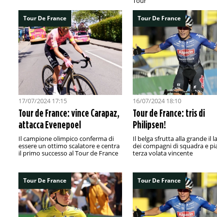
Tour
Tour De France
Tour De France
17/07/2024 17:15
16/07/2024 18:10
Tour de France: vince Carapaz,
Tour de France: tris di
attacca Evenepoel
Philipsen!
Il campione olimpico conferma di
Il belga sfrutta alla grande il 
essere un ottimo scalatore e centra
dei compagni di squadra e pia
il primo successo al Tour de France
terza volata vincente
Tour De France
Tour De France