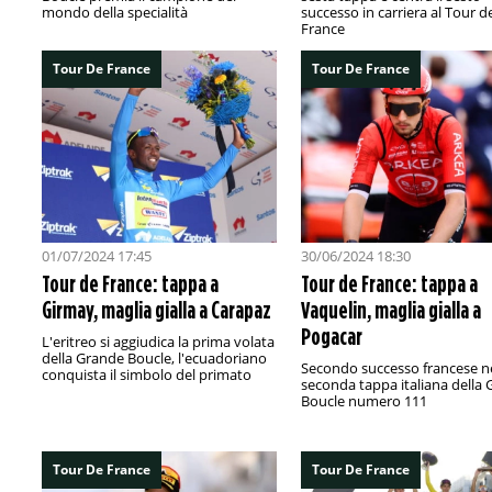
mondo della specialità
successo in carriera al Tour d
France
Tour De France
Tour De France
01/07/2024 17:45
30/06/2024 18:30
Tour de France: tappa a
Tour de France: tappa a
Girmay, maglia gialla a Carapaz
Vaquelin, maglia gialla a
Pogacar
L'eritreo si aggiudica la prima volata
della Grande Boucle, l'ecuadoriano
Secondo successo francese ne
conquista il simbolo del primato
seconda tappa italiana della
Boucle numero 111
Tour De France
Tour De France