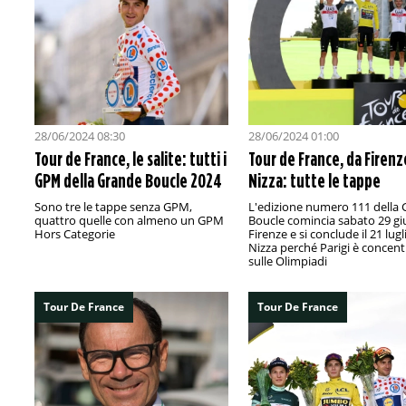
28/06/2024 08:30
28/06/2024 01:00
Tour de France, le salite: tutti i
Tour de France, da Firenz
GPM della Grande Boucle 2024
Nizza: tutte le tappe
Sono tre le tappe senza GPM,
L'edizione numero 111 della
quattro quelle con almeno un GPM
Boucle comincia sabato 29 gi
Hors Categorie
Firenze e si conclude il 21 lugl
Nizza perché Parigi è concent
sulle Olimpiadi
Tour De France
Tour De France