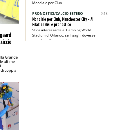
Mondiale per Club
PRONOSTICI/CALCIO ESTERO
9:18
Mondiale per Club, Manchester City - Al
Hilal: analisi e pronostico
Sfida interessante al Camping World
egaard
Stadium di Orlando, se Inzaghi dovesse
compiere l'impresa ritroverebbe il suo
siccio
passato
PRONOSTICI/RACCHETTE
8:45
lla Grande
lle ultime
Wimbledon 2025, Berrettini-Majchrzak:
i
analisi e pronostico
 di coppia
Il finalista dell’edizione 2021 parte
nettamente favorito secondo i bookie
PRONOSTICI/CALCIO ESTERO
1:00
Veikkausliiga, KuPS-Gnistan: analisi e
pronostico
Valevole per la tredicesima giornata di
Veikkausliiga, KuPS-Gnistan si annuncia
emozionante
PRONOSTICI/CALCIO ESTERO
22:00