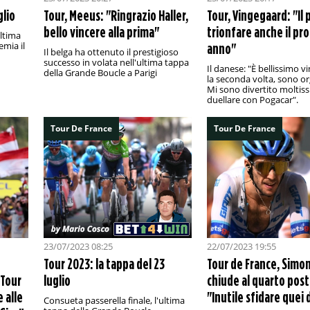
glio
Tour, Meeus: "Ringrazio Haller,
Tour, Vingegaard: "Il 
bello vincere alla prima"
trionfare anche il pr
ultima
mia il
anno"
Il belga ha ottenuto il prestigioso
successo in volata nell'ultima tappa
Il danese: "È bellissimo v
della Grande Boucle a Parigi
la seconda volta, sono or
Mi sono divertito moltis
duellare con Pogacar".
Tour De France
Tour De France
23/07/2023 08:25
22/07/2023 19:55
Tour 2023: la tappa del 23
Tour de France, Simo
 Tour
luglio
chiude al quarto post
 alle
"Inutile sfidare quei
Consueta passerella finale, l'ultima