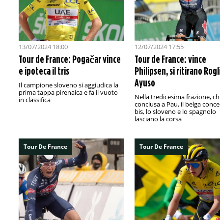
13/07/2024 18:00
12/07/2024 17:55
Tour de France: Pogačar vince
Tour de France: vince
e ipoteca il tris
Philipsen, si ritirano Rogl
Ayuso
Il campione sloveno si aggiudica la
prima tappa pirenaica e fa il vuoto
Nella tredicesima frazione, che
in classifica
conclusa a Pau, il belga conce
bis, lo sloveno e lo spagnolo
lasciano la corsa
Tour De France
Tour De France