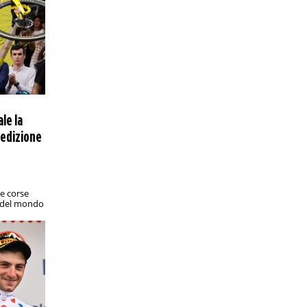
super classica del volley mondiale
PRONOSTICI/RACCHETTE
13:05
ATP Eastbourne, Fritz-Brooksby: analisi
e pronostico
Derby statunitense con il n. 5 della
classifica ATP favorito secondo i
bookmakers
PRONOSTICI/CALCIO ESTERO
11:10
ale la
Eliteserien, Bodø/Glimt-Sarpsborg 08:
l'edizione
analisi e pronostico
Una delle sfide più interessanti
dell'undicesima giornata di Eliteserien
è in programma nel nord della
Norvegia
le corse
i del mondo
PRONOSTICI/CALCIO ESTERO
11:05
La Juve e il Mondiale per Club, dagli
ottavi alla finale: cosa ne pensano i
bookmakers
Ecco le quote relative ai bianconeri
dopo la sconfitta contro il City e in vista
della sfida contro il Real Madrid