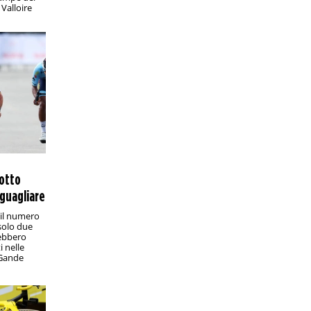
analisi e pronostico
 Valloire
Valevole per la quattordicesima
giornata di Série B, Novorizontino-
Amazonas promette emozioni
PRONOSTICI/RACCHETTE
12:30
Wimbledon 2025, Fognini-Alcaraz: analisi
e pronostico
I bookie sono ovviamente schierati in
modo compatto in favore del n. 2 al
mondo
PRONOSTICI/SPORT VARI
2:20
Campionati italiani 2025, prova in linea:
 otto
analisi e pronostico
eguagliare
In programma domenica 29 giugno, la
corsa che assegna la maglia tricolore
 il numero
promette scintille
 solo due
rebbero
i nelle
PRONOSTICI/SPORT VARI
18:25
 Gande
VNL uomini 2025, Brasile-Italia: analisi e
pronostico
In programma sabato 28 giugno alle
23:00 in Illinois, Brasile-Italia è una