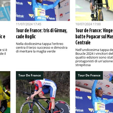
11/07/2024 17:45
10/07/2024 17:00
Tour de France: tris di Girmay,
Tour de France: Ving
ic e
cade Roglic
batte Pogacar sul Mas
Centrale
Nella dodicesima tappa l'eritreo
centra il terzo successo e dimostra
 si è
Nell'undicesima tappa de
di meritare la maglia verde
de il
Boucle 2024 i vincitori de
quatto edizioni sono stat
protagonisti di un'azione
strepitosa
Tour De France
Tour De France