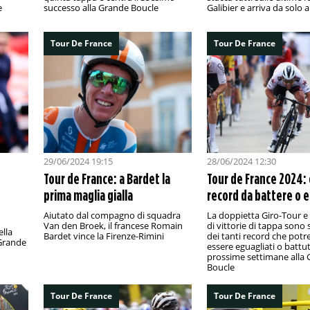
e
successo alla Grande Boucle
Galibier e arriva da solo a
Tour De France
Tour De France
29/06/2024 19:15
28/06/2024 12:30
Tour de France: a Bardet la
Tour de France 2024:
prima maglia gialla
record da battere o 
Aiutato dal compagno di squadra
La doppietta Giro-Tour e
Van den Broek, il francese Romain
di vittorie di tappa sono
lla
Bardet vince la Firenze-Rimini
dei tanti record che pot
 Grande
essere eguagliati o battut
prossime settimane alla
Boucle
Tour De France
Tour De France