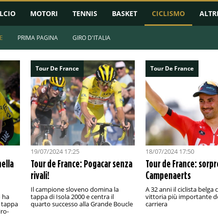
LCIO
MOTORI
TENNIS
BASKET
CICLISMO
ALTR
E
PRIMA PAGINA
GIRO D'ITALIA
Tour De France
Tour De France
19/07/2024 17:25
18/07/2024 17:50
nella
Tour de France: Pogacar senza
Tour de France: sorpr
rivali!
Campenaerts
Il campione sloveno domina la
A 32 anni il ciclista belga 
o ha
tappa di Isola 2000 e centra il
vittoria più importante d
i tappa
quarto successo alla Grande Boucle
carriera
iro-