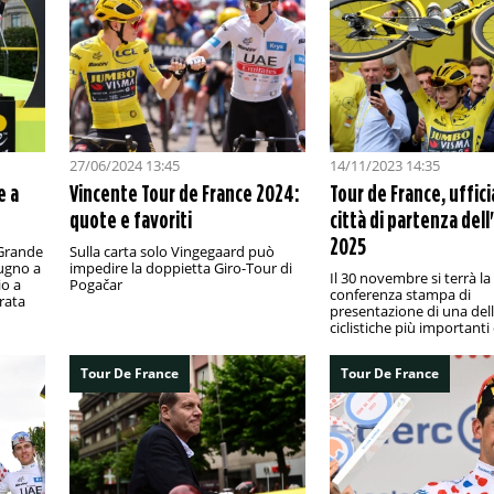
27/06/2024 13:45
14/11/2023 14:35
e a
Vincente Tour de France 2024:
Tour de France, uffici
quote e favoriti
città di partenza del
2025
 Grande
Sulla carta solo Vingegaard può
ugno a
impedire la doppietta Giro-Tour di
Il 30 novembre si terrà la
io a
Pogačar
conferenza stampa di
rata
presentazione di una del
ciclistiche più important
Tour De France
Tour De France