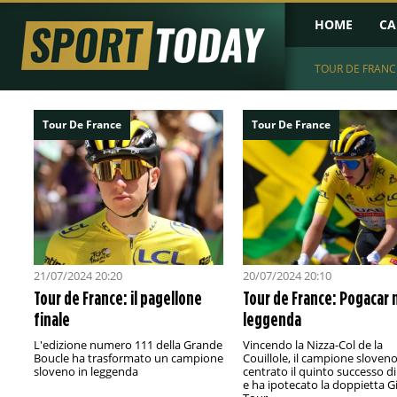
HOME
CA
TOUR DE FRANC
Tour De France
Tour De France
21/07/2024 20:20
20/07/2024 20:10
Tour de France: il pagellone
Tour de France: Pogacar 
finale
leggenda
L'edizione numero 111 della Grande
Vincendo la Nizza-Col de la
Boucle ha trasformato un campione
Couillole, il campione sloven
sloveno in leggenda
centrato il quinto successo d
e ha ipotecato la doppietta G