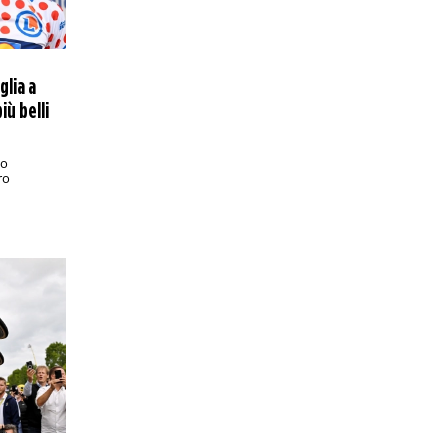
PRONOSTICI/RACCHETTE
9:15
ATP Maiorca, Moutet-Griekspoor: analisi
e pronostico
Finale inattesa sull’erba spagnola con il
glia a
transalpino che proverà a sorprendere
iù belli
l’olandese
PRONOSTICI/CALCIO ESTERO
18:15
to
Mondiale per Club, le favorite dei
ro
bookmakers per il trionfo finale
Ecco le quote antepost sulla squadra
che vincerà la competizione FIFA in
corso negli Stati Uniti
PRONOSTICI/CALCIO ESTERO
14:15
MLS, San Jose Earthquakes-LA Galaxy:
analisi e pronostico
Una delle sfide più attese del weekend
di MLS è un derby californiano
PRONOSTICI/RACCHETTE
13:05
ATP Eastbourne, Fritz-Davidovich
Fokina: analisi e pronostico
I bookmakers esprimono una