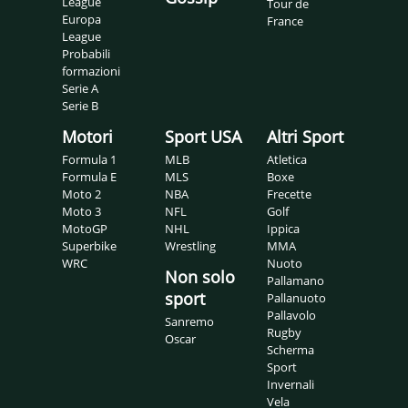
League
Tour de
Europa
France
League
Probabili
formazioni
Serie A
Serie B
Motori
Sport USA
Altri Sport
Formula 1
MLB
Atletica
Formula E
MLS
Boxe
Moto 2
NBA
Frecette
Moto 3
NFL
Golf
MotoGP
NHL
Ippica
Superbike
Wrestling
MMA
WRC
Nuoto
Non solo
Pallamano
sport
Pallanuoto
Pallavolo
Sanremo
Rugby
Oscar
Scherma
Sport
Invernali
Vela