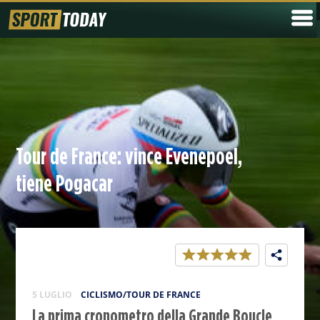
Tour de France: vince Evenepoel,
tiene Pogacar
5 LUGLIO
CICLISMO/TOUR DE FRANCE
La prima cronometro della Grande Boucle