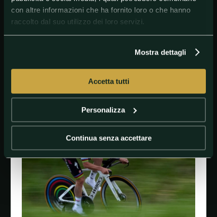
Le maglie
con altre informazioni che ha fornito loro o che hanno
Gialla (classifica generale):
Tadej Pogačar
raccolto dal suo utilizzo dei loro servizi.
Verde (classifica a punti):
Biniam Girmay
A pois (classifica scalatori):
Jonas Abrahamsen
Mostra dettagli
Bianca (classifica giovani):
Remco Evenepoel
Accetta tutti
#JonasVingegaard
#RemcoEvenepoel
#TourdeFrance
Personalizza
Continua senza accettare