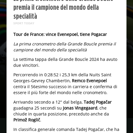
premia il campione del mondo della
specialità
SPORT TODAY
Tour de France: vince Evenepoel, tiene Pogacar
La prima cronometro della Grande Boucle premia il
campione del mondo della specialità
La settima tappa della Grande Boucle 2024 ha avuto
due vincitori.
Percorrendo in 0:28:52 i 25,3 km della Nuits Saint
Georges-Gevrey Chambertin,
Remco Evenepoel
centra il 56esimo successo in carriera e conferma di
essere il più forte del mondo nelle cronometro.
Arrivando secondo a 12" dal belga,
Tadej Pogačar
guadagna 25 secondi su
Jonas Vingegaard
, che
chiude in quarta posizione, preceduto anche da
Primož Roglič
.
In classifica generale comanda Tadej Pogačar, che ha