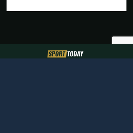
Calcio
Basket
Tennis
Calcio
Eurolegaue
ATP
internazionale
LBA
Padel
Calciomercato
LNP
WTA
Champions
Pronostici
Ciclismo
League
Conference
Giro d'Italia
Gossip
League
Tour de
Europa
France
League
Probabili