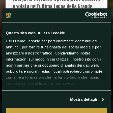
in volata nell'ultima tappa della Grande
Boucle a Parigi
SPORT TODAY
A sorpresa è stato
Jordi Meeus
a mettere le ruote
Questo sito web utilizza i cookie
davanti a tutti nell'ultima tappa del
Tour de France
2023
, con il prestigioso arrivo sugli Champs-Élysées
Utilizziamo i cookie per personalizzare contenuti ed
di
Parigi
. Il belga della Bora-Hansgrohe è riuscito così
annunci, per fornire funzionalità dei social media e per
a battere anche la Maglia Verde
Jasper Philipsen
.
analizzare il nostro traffico. Condividiamo inoltre
Queste le sue parole ai microfoni di
Eurosport
: "Mi
informazioni sul modo in cui utilizza il nostro sito con i
sono sentito bene per tutta la giornata. La prima
parte della corsa è stata tranquilla, ma quando
nostri partner che si occupano di analisi dei dati web,
abbiamo iniziato ad andare a tutto gas mi sono
pubblicità e social media, i quali potrebbero combinarle
accorto che le mie gambe stavano bene".
con altre informazioni che ha fornito loro o che hanno
Una vittoria importantissima e speciale per Meeus, al
raccolto dal suo utilizzo dei loro servizi.
primo grande successo
della carriera.
Battuto al
fotofinish
Philipsen, super protagonista nelle altre
volate di questo Tour. Il belga ha poi voluto
Mostra dettagli
ringraziare il compagno di squadra
Marco Haller
:
"Ha fatto un lavoro straordinario per portarmi nelle
prime posizioni in vista della volata. Esperienza