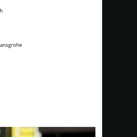
ch
 hansgrohe