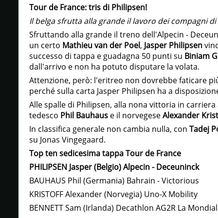
Tour de France: tris di Philipsen!
Il belga sfrutta alla grande il lavoro dei compagni d
Sfruttando alla grande il treno dell'Alpecin - Deceu
un certo
Mathieu van der Poel
,
Jasper Philipsen
vinc
successo di tappa e guadagna 50 punti su
Biniam G
dall'arrivo e non ha potuto disputare la volata.
Attenzione, però: l'eritreo non dovrebbe faticare pi
perché sulla carta Jasper Philipsen ha a disposizion
Alle spalle di Philipsen, alla nona vittoria in carriera
tedesco
Phil Bauhaus
e il norvegese
Alexander Krist
In classifica generale non cambia nulla, con
Tadej P
su Jonas Vingegaard.
Top ten sedicesima tappa Tour de France
PHILIPSEN Jasper (Belgio) Alpecin - Deceuninck
BAUHAUS Phil (Germania) Bahrain - Victorious
KRISTOFF Alexander (Norvegia) Uno-X Mobility
BENNETT Sam (Irlanda) Decathlon AG2R La Mondia