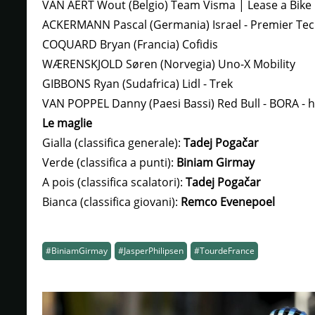
VAN AERT Wout (Belgio) Team Visma | Lease a Bike
ACKERMANN Pascal (Germania) Israel - Premier Te
COQUARD Bryan (Francia) Cofidis
WÆRENSKJOLD Søren (Norvegia) Uno-X Mobility
GIBBONS Ryan (Sudafrica) Lidl - Trek
VAN POPPEL Danny (Paesi Bassi) Red Bull - BORA -
Le maglie
Gialla (classifica generale):
Tadej Pogačar
Verde (classifica a punti):
Biniam Girmay
A pois (classifica scalatori):
Tadej Pogačar
Bianca (classifica giovani):
Remco Evenepoel
#BiniamGirmay
#JasperPhilipsen
#TourdeFrance