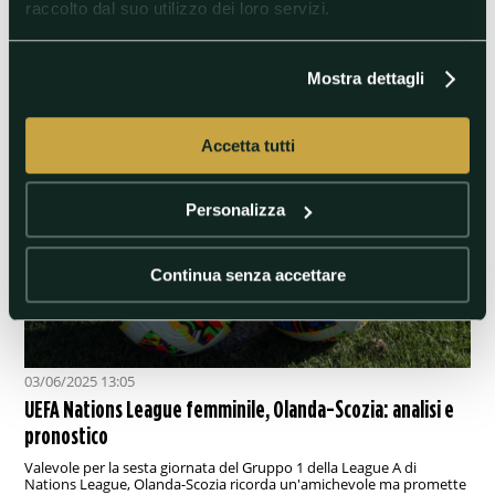
raccolto dal suo utilizzo dei loro servizi.
pronostico
In programma mercoledì sera a Monaco di Baviera, Germania-
Portogallo vale un biglietto per la finale della Nations League
Mostra dettagli
2024/25
Coppe Europee
Accetta tutti
Personalizza
Continua senza accettare
03/06/2025 13:05
UEFA Nations League femminile, Olanda-Scozia: analisi e
pronostico
Valevole per la sesta giornata del Gruppo 1 della League A di
Nations League, Olanda-Scozia ricorda un'amichevole ma promette