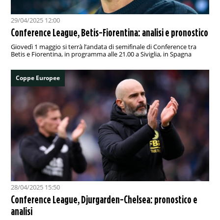
29/04/2025 12:00
Conference League, Betis-Fiorentina: analisi e pronostico
Giovedì 1 maggio si terrà l’andata di semifinale di Conference tra
Betis e Fiorentina, in programma alle 21.00 a Siviglia, in Spagna
Coppe Europee
28/04/2025 15:50
Conference League, Djurgarden-Chelsea: pronostico e
analisi