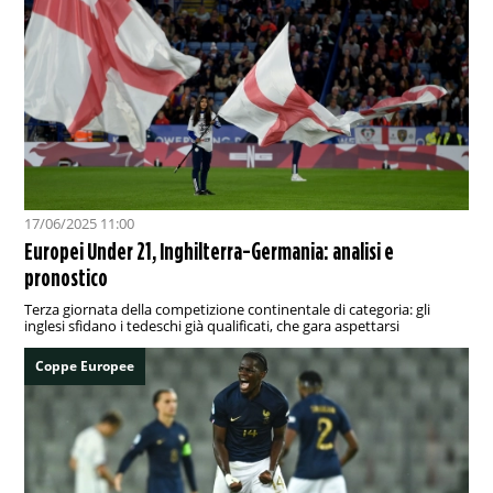
17/06/2025 11:00
Europei Under 21, Inghilterra-Germania: analisi e
pronostico
Terza giornata della competizione continentale di categoria: gli
inglesi sfidano i tedeschi già qualificati, che gara aspettarsi
Coppe Europee