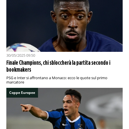
30/05/2025 09:50
Finale Champions, chi sbloccherà la partita secondo i
bookmakers
PSG e Inter si affrontano a Monaco: ecco le quote sul primo
marcatore
Coppe Europee