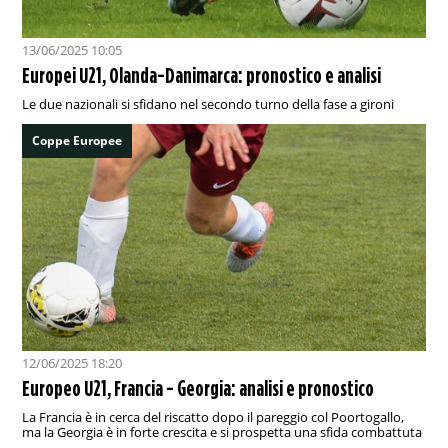
13/06/2025 10:05
Europei U21, Olanda-Danimarca: pronostico e analisi
Le due nazionali si sfidano nel secondo turno della fase a gironi
Coppe Europee
12/06/2025 18:20
Europeo U21, Francia - Georgia: analisi e pronostico
La Francia è in cerca del riscatto dopo il pareggio col Poortogallo,
ma la Georgia è in forte crescita e si prospetta una sfida combattuta