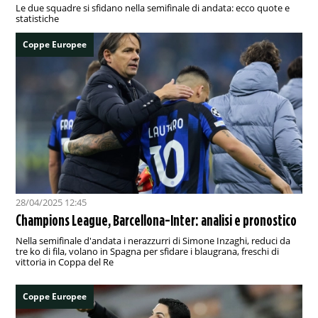
Le due squadre si sfidano nella semifinale di andata: ecco quote e
statistiche
Coppe Europee
28/04/2025 12:45
Champions League, Barcellona-Inter: analisi e pronostico
Nella semifinale d'andata i nerazzurri di Simone Inzaghi, reduci da
tre ko di fila, volano in Spagna per sfidare i blaugrana, freschi di
vittoria in Coppa del Re
Coppe Europee