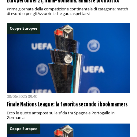
Prima giornata della competizione continentale di categoria: match
di esordio per gli Azzurrini, che gara aspettarsi
Coppe Europee
08/06/2025 09:40
Finale Nations League: la favorita secondo i bookmamers
Ecco le quote antepost sulla sfida tra Spagna e Portogallo in
Germania
Coppe Europee