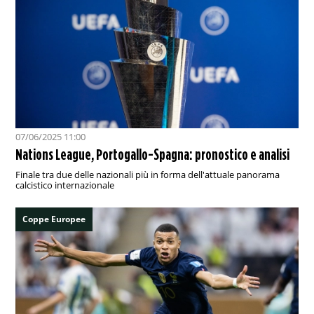
07/06/2025 11:00
Nations League, Portogallo-Spagna: pronostico e analisi
Finale tra due delle nazionali più in forma dell'attuale panorama
calcistico internazionale
Coppe Europee