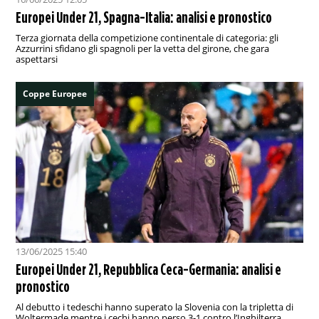
Europei Under 21, Spagna-Italia: analisi e pronostico
Terza giornata della competizione continentale di categoria: gli
Azzurrini sfidano gli spagnoli per la vetta del girone, che gara
aspettarsi
Coppe Europee
13/06/2025 15:40
Europei Under 21, Repubblica Ceca-Germania: analisi e
pronostico
Al debutto i tedeschi hanno superato la Slovenia con la tripletta di
Woltermade mentre i cechi hanno perso 3-1 contro l’Inghilterra