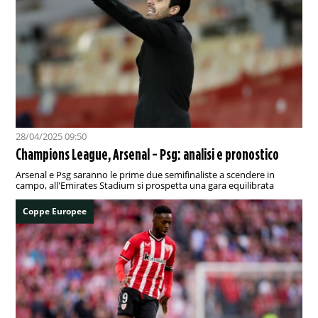
28/04/2025 09:50
Champions League, Arsenal - Psg: analisi e pronostico
Arsenal e Psg saranno le prime due semifinaliste a scendere in
campo, all'Emirates Stadium si prospetta una gara equilibrata
Coppe Europee