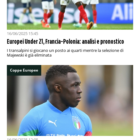
16/06/2025 15:45
Europei Under 21, Francia-Polonia: analisi e pronostico
I transalpini si giocano un posto ai quarti mentre la selezione di
Majewski è già eliminata
Coppe Europee
16/06/2025 12:05