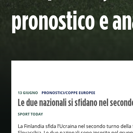
pronostico e an
13 GIUGNO
PRONOSTICI/COPPE EUROPEE
Le due nazionali si sfidano nel secondo
SPORT TODAY
La Finlandia sfida l’Ucraina nel secondo turno della
Slovacchia. Le due nazionali sono inserite nel gru