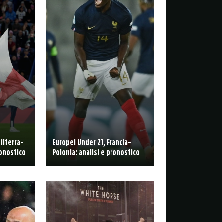
ilterra-
Europei Under 21, Francia-
ronostico
Polonia: analisi e pronostico