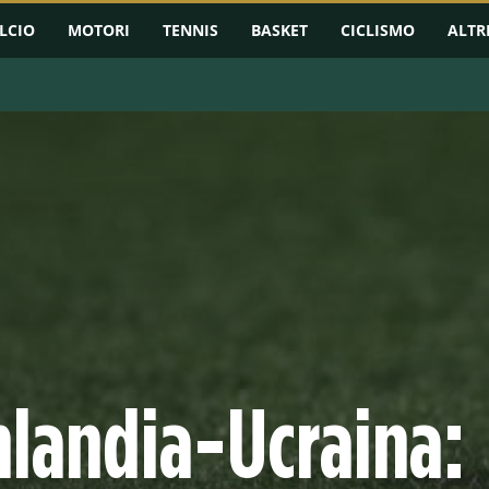
LCIO
MOTORI
TENNIS
BASKET
CICLISMO
ALTR
nlandia-Ucraina: