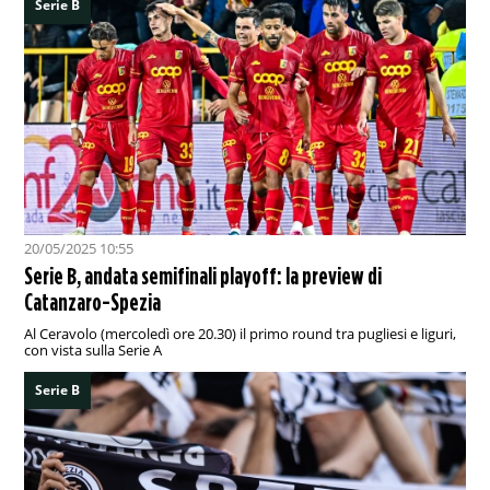
Serie B
20/05/2025 10:55
Serie B, andata semifinali playoff: la preview di
Catanzaro-Spezia
Al Ceravolo (mercoledì ore 20.30) il primo round tra pugliesi e liguri,
con vista sulla Serie A
Serie B