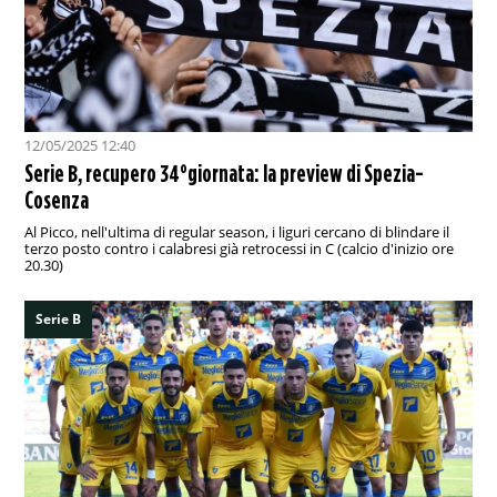
12/05/2025 12:40
Serie B, recupero 34°giornata: la preview di Spezia-
Cosenza
Al Picco, nell'ultima di regular season, i liguri cercano di blindare il
terzo posto contro i calabresi già retrocessi in C (calcio d'inizio ore
20.30)
Serie B