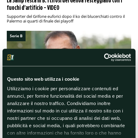
fuochi d'artificio - VIDEO
Supporter del Grifone euforici dopo il ko dei blucerchiati contro il
Palermo ai quarti di finale dei playoff
Serie B
Questo sito web utilizza i cookie
Utilizziamo i cookie per personalizzare contenuti ed
annunci, per fornire funzionalità dei social media e per
analizzare il nostro traffico. Condividiamo inoltre
18/05/2024 10:00
informazioni sul modo in cui utilizza il nostro sito con i
Playoff Serie B, Catanzaro-Brescia: analisi e pronostico
nostri partner che si occupano di analisi dei dati web,
In novanta minuti, o forse più, è racchiuso il destino delle squadre di
Vivarini e Maran, in campo questa sera al Ceravolo (ore 20.30)
pubblicità e social media, i quali potrebbero combinarle
con altre informazioni che ha fornito loro o che hanno
Serie B