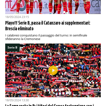
18/05/2024 23:15
Playoff Serie B, passa il Catanzaro ai supplementari:
Brescia eliminato
I calabresi conquistano il passaggio del turno: in semifinale
sfideranno la Cremonese
Serie B
18/05/2024 13:30
La Samp resta in B: i tifosi del Genoa festeggiano con i