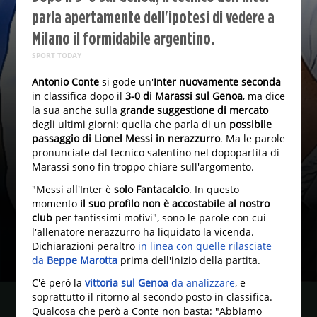
parla apertamente dell'ipotesi di vedere a
Milano il formidabile argentino.
SPORT TODAY
Antonio Conte
si gode un'
Inter nuovamente seconda
in classifica dopo il
3-0 di Marassi sul Genoa
, ma dice
la sua anche sulla
grande suggestione di mercato
degli ultimi giorni: quella che parla di un
possibile
passaggio di Lionel Messi in nerazzurro
. Ma le parole
pronunciate dal tecnico salentino nel dopopartita di
Marassi sono fin troppo chiare sull'argomento.
"Messi all'Inter è
solo Fantacalcio
. In questo
momento
il suo profilo non è accostabile al nostro
club
per tantissimi motivi", sono le parole con cui
l'allenatore nerazzurro ha liquidato la vicenda.
Dichiarazioni peraltro
in linea con quelle rilasciate
da
Beppe Marotta
prima dell'inizio della partita.
C'è però la
vittoria sul Genoa
da analizzare
, e
soprattutto il ritorno al secondo posto in classifica.
Qualcosa che però a Conte non basta: "Abbiamo