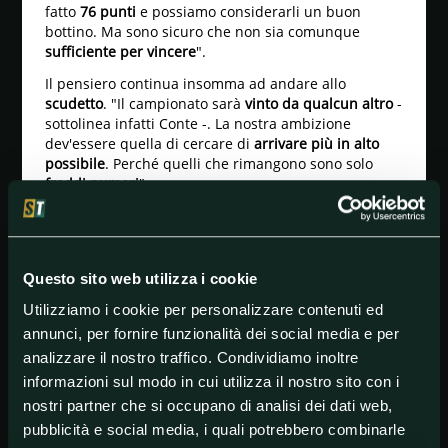
fatto
76 punti
e possiamo considerarli un buon
bottino. Ma sono sicuro che non sia comunque
sufficiente per vincere
".
Il pensiero continua insomma ad andare allo
scudetto
. "Il campionato sarà
vinto da qualcun altro
-
sottolinea infatti Conte -. La nostra ambizione
dev'essere quella di cercare di
arrivare più in alto
possibile
. Perché quelli che rimangono sono solo
freddi numeri
".
I
rimpianti
per come si è evoluta la fase nevralgica
della stagione non mancano: "Ne scelgo due,
Sassuolo e Bologna
. In un caso abbiamo
pareggiato
al 90' dopo aver segnato all'86'
, nell'altro abbiamo
Questo sito web utilizza i cookie
perso
con loro in dieci e sbagliando un rigore
. E da
Utilizziamo i cookie per personalizzare contenuti ed
parte mia c'è stata tanta rabbia e tanto rammarico".
annunci, per fornire funzionalità dei social media e per
"In altre partite però abbiamo
dato tutto
, penso alla
analizzare il nostro traffico. Condividiamo inoltre
trasferta di
Verona
o alla partita con la
Fiorentina
.
informazioni sul modo in cui utilizza il nostro sito con i
Capitano anni in cui semini tanto e raccogli poco, ma
nostri partner che si occupano di analisi dei dati web,
quando vinci la fortuna è dalla tua parte a
prescindere", evidenzia Conte.
pubblicità e social media, i quali potrebbero combinarle