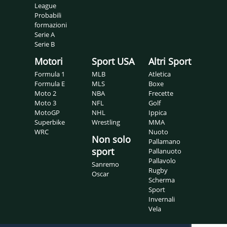
League
Probabili
formazioni
Serie A
Serie B
Motori
Sport USA
Altri Sport
Formula 1
MLB
Atletica
Formula E
MLS
Boxe
Moto 2
NBA
Frecette
Moto 3
NFL
Golf
MotoGP
NHL
Ippica
Superbike
Wrestling
MMA
WRC
Nuoto
Non solo
Pallamano
sport
Pallanuoto
Pallavolo
Sanremo
Rugby
Oscar
Scherma
Sport
Invernali
Vela