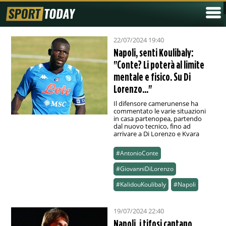
22/07/2024 19:40
Napoli, senti Koulibaly:
"Conte? Li poterà al limite
mentale e fisico. Su Di
Lorenzo..."
Il difensore camerunense ha
commentato le varie situazioni
in casa partenopea, partendo
dal nuovo tecnico, fino ad
arrivare a Di Lorenzo e Kvara
#AntonioConte
#GiovanniDiLorenzo
#KalidouKoulibaly
#Napoli
19/07/2024 22:40
Napoli, i tifosi cantano