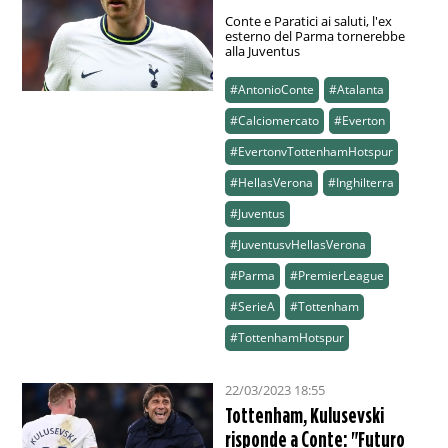
Conte e Paratici ai saluti, l'ex
esterno del Parma tornerebbe
alla Juventus
#AntonioConte
#Atalanta
#Calciomercato
#Everton
#EvertonvTottenhamHotspur
#HellasVerona
#Inghilterra
#Juventus
#JuventusvHellasVerona
#Parma
#PremierLeague
#SerieA
#Tottenham
#TottenhamHotspur
22/03/2023 18:55
Tottenham, Kulusevski
risponde a Conte: "Futuro