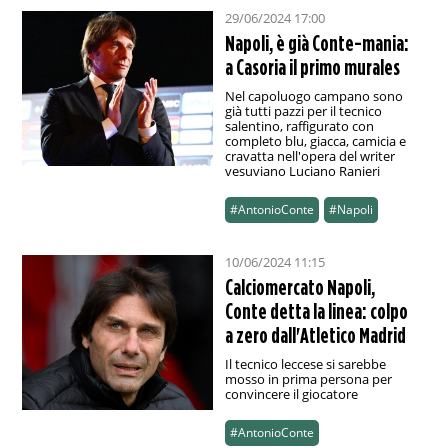
29/06/2024 17:00
Napoli, è già Conte-mania:
a Casoria il primo murales
Nel capoluogo campano sono
già tutti pazzi per il tecnico
salentino, raffigurato con
completo blu, giacca, camicia e
cravatta nell'opera del writer
vesuviano Luciano Ranieri
#AntonioConte
#Napoli
10/06/2024 11:15
Calciomercato Napoli,
Conte detta la linea: colpo
a zero dall'Atletico Madrid
Il tecnico leccese si sarebbe
mosso in prima persona per
convincere il giocatore
#AntonioConte