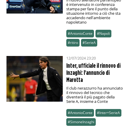
Il nuovo allenatore partenopeo
è intervenuto in conferenza
stampa per fare il punto della
situazione intorno a ciò che sta
accadendo nell'ambiente
napoletano
#AntonioConte
#Napoli
#ritiro
#SerieA
12/07/2024 23:20
Inter, ufficiale il rinnovo di
Inzaghi: l'annuncio di
Marotta
Il club nerazzurro ha annunciato
il rinnovo del tecnico che
diventerà il più pagato della
Serie A, insieme a Conte
#AntonioConte
#Inter+SerieA
#SimoneInzaghi