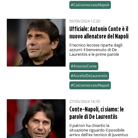
#CalciomercatoNapoli
05/06/2024 12:20
Ufficiale: Antonio Conte è il
nuovo allenatore del Napoli
Il tecnico leccese riparte dagli
azzurri: il benvenuto di De
Laurentiis e le prime parole
#AntonioConte
#AurelioDeLaurentiis
#CalciomercatoNapoli
27/05/2024 16:35
Conte-Napoli, ci siamo: le
parole di De Laurentiis
Il patron ha chiarito la
situazione riguardo il possibile
arrivo dell'ex tecnico di Juventus