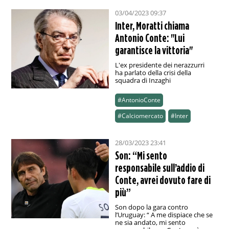
03/04/2023 09:37
Inter, Moratti chiama
Antonio Conte: "Lui
garantisce la vittoria"
L'ex presidente dei nerazzurri
ha parlato della crisi della
squadra di Inzaghi
#AntonioConte
#Calciomercato
#Inter
28/03/2023 23:41
Son: “Mi sento
responsabile sull’addio di
Conte, avrei dovuto fare di
più”
Son dopo la gara contro
l’Uruguay: “ A me dispiace che se
ne sia andato, mi sento