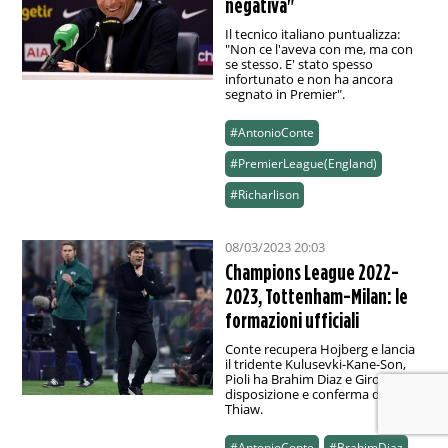
negativa"
Il tecnico italiano puntualizza:
"Non ce l'aveva con me, ma con
se stesso. E' stato spesso
infortunato e non ha ancora
segnato in Premier".
#AntonioConte
#PremierLeague(England)
#Richarlison
08/03/2023 20:03
Champions League 2022-
2023, Tottenham-Milan: le
formazioni ufficiali
Conte recupera Hojberg e lancia
il tridente Kulusevki-Kane-Son,
Pioli ha Brahim Diaz e Giroud a
disposizione e conferma dietro
Thiaw.
#AntonioConte
#BrahimDiaz