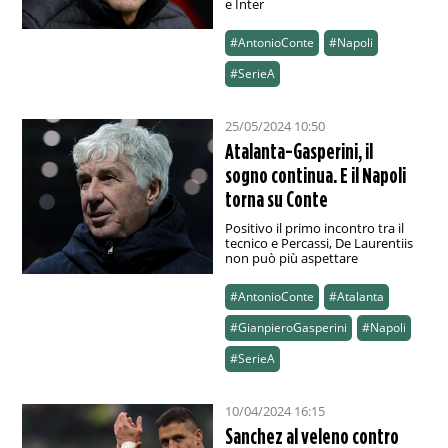
e Inter
#AntonioConte
#Napoli
#SerieA
25/05/2024 10:50
Atalanta-Gasperini, il
sogno continua. E il Napoli
torna su Conte
Positivo il primo incontro tra il
tecnico e Percassi, De Laurentiis
non può più aspettare
#AntonioConte
#Atalanta
#GianpieroGasperini
#Napoli
#SerieA
10/04/2024 16:15
Sanchez al veleno contro