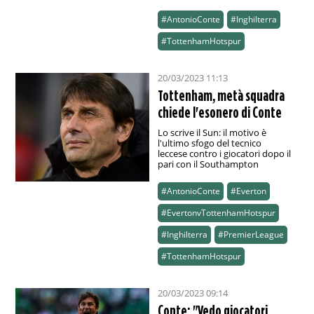
#AntonioConte
#Inghilterra
#TottenhamHotspur
20/03/2023 11:13
Tottenham, metà squadra
chiede l'esonero di Conte
Lo scrive il Sun: il motivo è
l'ultimo sfogo del tecnico
leccese contro i giocatori dopo il
pari con il Southampton
#AntonioConte
#Everton
#EvertonvTottenhamHotspur
#Inghilterra
#PremierLeague
#TottenhamHotspur
20/03/2023 09:14
Conte: "Vedo giocatori