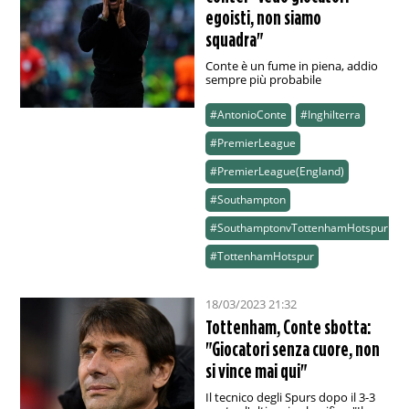
egoisti, non siamo
squadra"
Conte è un fume in piena, addio
sempre più probabile
#AntonioConte
#Inghilterra
#PremierLeague
#PremierLeague(England)
#Southampton
#SouthamptonvTottenhamHotspur
#TottenhamHotspur
18/03/2023 21:32
Tottenham, Conte sbotta:
"Giocatori senza cuore, non
si vince mai qui"
Il tecnico degli Spurs dopo il 3-3