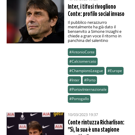
Inter, i tifosi rivogliono
Conte: profilo social invaso
Il pubblico nerazzurro
mentalmente ha già dato il
benservito a Simone Inzaghi e
chiede a gran voce il ritorno in
panchina del salentino
#AntonioConte
#Calciomercato
#ChampionsLeague
#Europe
#Inter
#Porto
#PortovInternazionale
#Portogallo
10/03/2023 19:37
Conte rintuzza Richarlison:
"Sì, la sua è una stagione