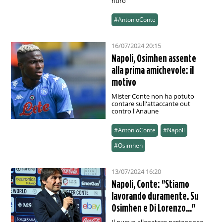
ritiro
#AntonioConte
16/07/2024 20:15
Napoli, Osimhen assente
alla prima amichevole: il
motivo
Mister Conte non ha potuto
contare sull'attaccante out
contro l'Anaune
#AntonioConte
#Napoli
#Osimhen
13/07/2024 16:20
Napoli, Conte: "Stiamo
lavorando duramente. Su
Osimhen e Di Lorenzo..."