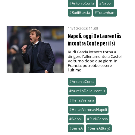
#AntonioConte
#Napoli
#RudiGarcia
#Tottenham
11/10/2023 11:39
Napoli, oggi De Laurentiis
incontra Conte per il sì
Rudi Garcia intanto torna a
dirigere l'allenamento a Castel
Volturno dopo due giorni in
Francia: potrebbe essere
l'ultimo
#AntonioConte
#AurelioDeLaurentiis
#HellasVerona
#HellasVeronavNapoli
#Napoli
#RudiGarcia
#SerieA
#SerieA(Italy)