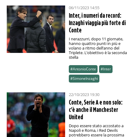
06/11/2023 14:55
Inter, i numeri da record:
Inzaghi viaggia più forte di
Conte
I nerazzurri, dopo 11 giornate,
hanno quattro punti in più e
volano a ritmo dell’anno del
Triplete. L’obiettivo è la seconda
stella
#AntonioConte
#Inter
#SimoneInzaghi
22/10/2023 19:30
Conte, Serie A e non solo:
c'è anche il Manchester
United
Dopo essere stato accostato a
Napoli e Roma, i Red Devils
potrebbero essere la prossima