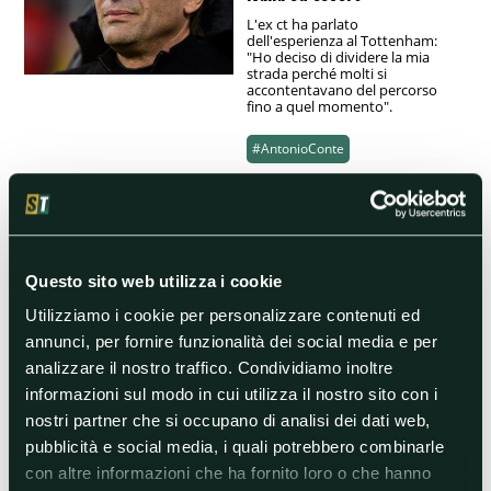
L'ex ct ha parlato
dell'esperienza al Tottenham:
"Ho deciso di dividere la mia
strada perché molti si
accontentavano del percorso
fino a quel momento".
#AntonioConte
19/05/2023 09:59
Napoli, Spalletti ai saluti:
Conte per sostituirlo
Questo sito web utilizza i cookie
Secondo il Corriere dello Sport, il
tecnico leccese sarebbe il
Utilizziamo i cookie per personalizzare contenuti ed
favorito per la panchina azzurra.
Ma attenzione a De Zerbi,
annunci, per fornire funzionalità dei social media e per
Gasperini e Italiano
analizzare il nostro traffico. Condividiamo inoltre
informazioni sul modo in cui utilizza il nostro sito con i
#AntonioConte
nostri partner che si occupano di analisi dei dati web,
#Calciomercato
#Inter
pubblicità e social media, i quali potrebbero combinarle
#LucianoSpalletti
#Napoli
con altre informazioni che ha fornito loro o che hanno