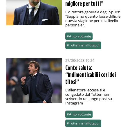
migliore per tutti"
Il direttore generale degli Spurs:
"Sappiamo quanto fosse difficile
questa stagione per lui a livello
personale".
#AntonioConte
#TottenhamHotspur
27/03/2023 19:24
Conte saluta:
“Indimenticabili i cori dei
tifosi”
L'allenatore leccese si è
congedato dal Tottenham
scrivendo un lungo post su
Instagram
#AntonioConte
#TottenhamHotspur