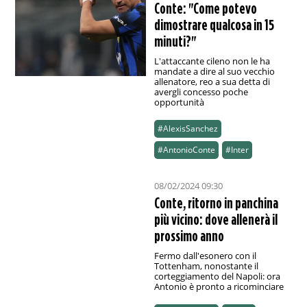
Conte: "Come potevo
dimostrare qualcosa in 15
minuti?"
L'attaccante cileno non le ha
mandate a dire al suo vecchio
allenatore, reo a sua detta di
avergli concesso poche
opportunità
#AlexisSanchez
#AntonioConte
#Inter
08/02/2024 09:30
Conte, ritorno in panchina
più vicino: dove allenerà il
prossimo anno
Fermo dall'esonero con il
Tottenham, nonostante il
corteggiamento del Napoli: ora
Antonio è pronto a ricominciare