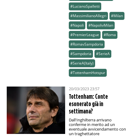
#LucianoSpalletti
#MassimilianoAllegri
#Milan
#Napoli
#NapolivMilan
#PremierLeague
#Roma
#RomavSampdoria
#Sampdoria
#SerieA
#SerieA(Italy)
#TottenhamHotspur
20/03/2023 23:57
Tottenham: Conte
esonerato già in
settimana?
Dall'Inghilterra arrivano
conferme in merito ad un
eventuale avvicendamento con
un traghettatore