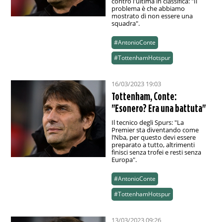
contro l'ultima in classifica: "Il
problema è che abbiamo
mostrato di non essere una
squadra".
#AntonioConte
#TottenhamHotspur
16/03/2023 19:03
Tottenham, Conte:
"Esonero? Era una battuta"
Il tecnico degli Spurs: "La
Premier sta diventando come
l’Nba, per questo devi essere
preparato a tutto, altrimenti
finisci senza trofei e resti senza
Europa".
#AntonioConte
#TottenhamHotspur
13/03/2023 09:26