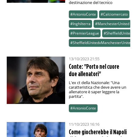
destinazione del tecnico
#AntonioConte
#Calciomercato
#Inghilterra
#ManchesterUnited
#PremierLeague
#SheffieldUnited
#SheffieldUnitedvManchesterUnited
13/10/2023 21:55
Conte: "Porto nel cuore
due allenatori"
L'ex ct della Nazionale: "Una
caratteristica che deve avere un
allenatore è saper leggere la
partita".
#AntonioConte
11/10/2023 16:16
Come giocherebbe il Napoli