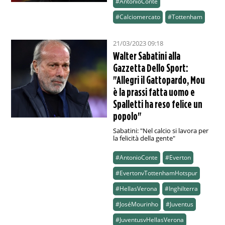
#AntonioConte
#Calciomercato
#Tottenham
21/03/2023 09:18
Walter Sabatini alla
Gazzetta Dello Sport:
"Allegri il Gattopardo, Mou
è la prassi fatta uomo e
Spalletti ha reso felice un
popolo"
Sabatini: "Nel calcio si lavora per
la felicità della gente"
#AntonioConte
#Everton
#EvertonvTottenhamHotspur
#HellasVerona
#Inghilterra
#JoséMourinho
#Juventus
#JuventusvHellasVerona