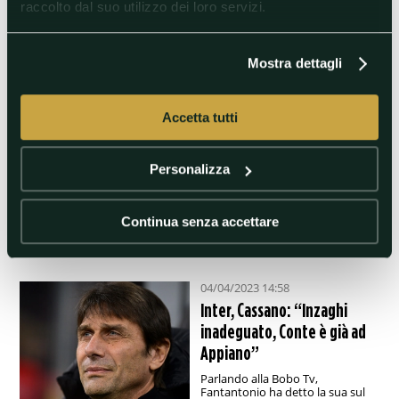
raccolto dal suo utilizzo dei loro servizi.
#NapolivInternazionale
#SerieA
#SerieA(Italy)
Mostra dettagli
17/04/2023 21:56
Giovinco, aneddoto su
Accetta tutti
Conte e Buffon
L'ex attaccante bianconero:
"Dopo il suo addio, i giocatori
Personalizza
respiravano e sorridevano"
#AntonioConte
Continua senza accettare
#GianluigiBuffon
#Juventus
04/04/2023 14:58
Inter, Cassano: “Inzaghi
inadeguato, Conte è già ad
Appiano”
Parlando alla Bobo Tv,
Fantantonio ha detto la sua sul