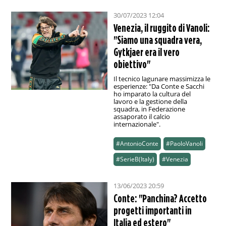
30/07/2023 12:04
Venezia, il ruggito di Vanoli:
"Siamo una squadra vera,
Gytkjaer era il vero
obiettivo"
Il tecnico lagunare massimizza le
esperienze: "Da Conte e Sacchi
ho imparato la cultura del
lavoro e la gestione della
squadra, in Federazione
assaporato il calcio
internazionale".
#AntonioConte
#PaoloVanoli
#SerieB(Italy)
#Venezia
13/06/2023 20:59
Conte: "Panchina? Accetto
progetti importanti in
Italia ed estero"