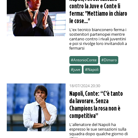
contro la Juve e Conte li
ferma: "Mettiamo in chiaro
le cose..."
L'ex tecnico bianconero ferma i
sostenitori partenopei mentre
cantano contro i rivali juventini
e poi si rivolge loro invitandoli a
fermarsi
#AntonioConte
#Dimaro
#juve
#Napoli
18/07/2024 20:30
Napoli, Conte: “C’è tanto
da lavorare. Senza
Champions la rosa non è
competitiva”
L'allenatore del Napoli ha
espresso le sue sensazioni sulla
squadra dopo qualche giorno di