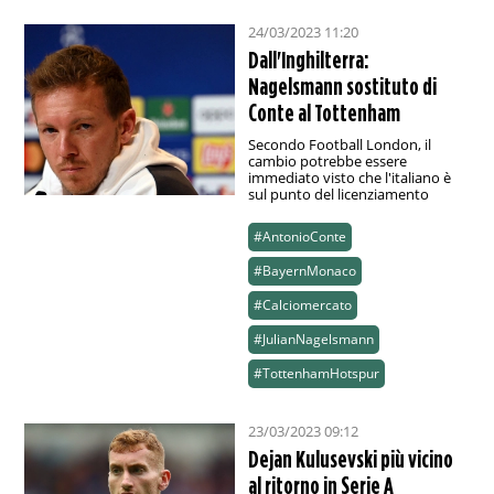
24/03/2023 11:20
Dall'Inghilterra:
Nagelsmann sostituto di
Conte al Tottenham
Secondo Football London, il
cambio potrebbe essere
immediato visto che l'italiano è
sul punto del licenziamento
#AntonioConte
#BayernMonaco
#Calciomercato
#JulianNagelsmann
#TottenhamHotspur
23/03/2023 09:12
Dejan Kulusevski più vicino
al ritorno in Serie A