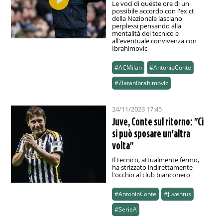
Le voci di queste ore di un
possibile accordo con l'ex ct
della Nazionale lasciano
perplessi pensando alla
mentalità del tecnico e
all'eventuale convivenza con
Ibrahimovic
#ACMilan
#AntonioConte
#ZlatanIbrahimovic
24/11/2023 17:45
Juve, Conte sul ritorno: "Ci
si può sposare un'altra
volta"
Il tecnico, attualmente fermo,
ha strizzato indirettamente
l'occhio al club bianconero
#AntonioConte
#Juventus
#SerieA