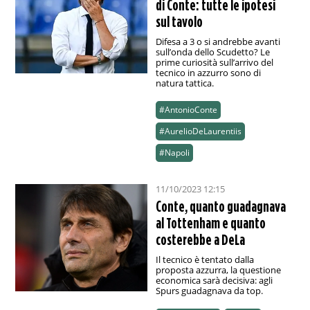
di Conte: tutte le ipotesi
sul tavolo
Difesa a 3 o si andrebbe avanti
sull’onda dello Scudetto? Le
prime curiosità sull’arrivo del
tecnico in azzurro sono di
natura tattica.
#AntonioConte
#AurelioDeLaurentiis
#Napoli
11/10/2023 12:15
Conte, quanto guadagnava
al Tottenham e quanto
costerebbe a DeLa
Il tecnico è tentato dalla
proposta azzurra, la questione
economica sarà decisiva: agli
Spurs guadagnava da top.