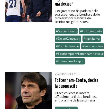
già deciso"
L'ex juventino ha parlato della
sua esperienza a Londra e delle
dichiarazioni rilasciate dal
tecnico nei giorni scorsi.
#AntonioConte
#Calciomercato
#DejanKulusevski
#Inghilterra
#PremierLeague
#Southampton
#SouthamptonvTottenhamHotspur
#TottenhamHotspur
22/03/2023 17:55
Tottenham-Conte, decisa
la buonuscita
Il tecnico leccese lascerà
ufficialmente il club londinese
entro la fine della settimana