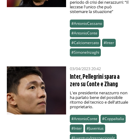
periodo di crisi dei nerazzurri: “Il
leccese l'unico che può
sistemare la situazione”
#AntonioCassano
#AntonioConte
#Calciomercato
#Inter
#SimoneInzaghi
03/04/2023 20:42
Inter, Pellegrini spara a
zero su Conte e Zhang
L'ex presidente nerazzurro non
ha parlato bene del possibile
ritorno del tecnico e dell'attuale
proprietario.
#AntonioConte
#CoppaItalia
#Inter
#Juventus
#JuventusvInternazionale