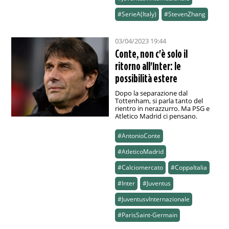
#SerieA(Italy)
#StevenZhang
03/04/2023 19:44
Conte, non c'è solo il
ritorno all'Inter: le
possibilità estere
Dopo la separazione dal
Tottenham, si parla tanto del
rientro in nerazzurro. Ma PSG e
Atletico Madrid ci pensano.
#AntonioConte
#AtleticoMadrid
#Calciomercato
#CoppaItalia
#Inter
#Juventus
#JuventusvInternazionale
#ParisSaint-Germain