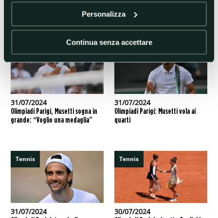
maiorchino saluta anche il torneo di doppio dove è stato
sconfitto nei quarti insieme a Carlos Alcaraz
Personalizza
Continua senza accettare
Tennis
Tennis
31/07/2024
31/07/2024
Olimpiadi Parigi, Musetti sogna in
Olimpiadi Parigi: Musetti vola ai
grande: “Voglio una medaglia”
quarti
Tennis
Tennis
31/07/2024
30/07/2024