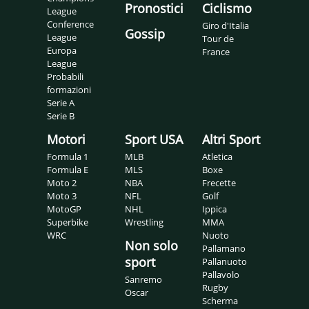
Pronostici
Ciclismo
League
Conference
Giro d'Italia
Gossip
League
Tour de
Europa
France
League
Probabili
formazioni
Serie A
Serie B
Motori
Sport USA
Altri Sport
Formula 1
MLB
Atletica
Formula E
MLS
Boxe
Moto 2
NBA
Frecette
Moto 3
NFL
Golf
MotoGP
NHL
Ippica
Superbike
Wrestling
MMA
WRC
Nuoto
Non solo
Pallamano
sport
Pallanuoto
Pallavolo
Sanremo
Rugby
Oscar
Scherma