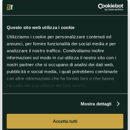
Appaiate in vetta al Gruppo H, volerebbero agli ottavi
con un pareggio con almeno due gol
Tennis
Questo sito web utilizza i cookie
Tennis
Utilizziamo i cookie per personalizzare contenuti ed
annunci, per fornire funzionalità dei social media e per
analizzare il nostro traffico. Condividiamo inoltre
informazioni sul modo in cui utilizza il nostro sito con i
nostri partner che si occupano di analisi dei dati web,
pubblicità e social media, i quali potrebbero combinarle
con altre informazioni che ha fornito loro o che hanno
raccolto dal suo utilizzo dei loro servizi.
31/07/2024
Mostra dettagli
Olimpiadi Parigi: game over per Rafa
Nadal
Accetta tutti
Dopo il k.o. in singolare con Novak Djokovic, il campione