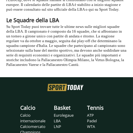
europee. Il calendario delle partite di LBA è stabilito a inizio stagione e
può essere consultato sul sito ufficiale della LBA o qui su Sport Today.
Le Squadre della LBA
Su Sport Today puoi trovare tutte le ultime news sulle migliori squadre
della LBA. Il campionato è composto da 16 squadre, che si affrontano in
un torneo a girone unico con partite di andata e ritorno. La stagione
regolare va da ottobre a maggio, seguita dai play-off che determinano la
squadra campione d'Italia. Le squadre che partecipano al campionato sono
selezionate sulla base del merito sportivo, ma devono anche soddisfare una
serie di requisiti economici e organizzativi. Le squadre più importanti e
storiche includono la Pallacanestro Olimpia Milano, la Virtus Bologna, la
Pallacanestro Varese e la Pallacanestro Cantù.
Calcio
Basket
Tennis
Calcio
Eurolegaue
ATP
internazionale
LBA
Padel
Calciomercato
LNP
WTA
Champions