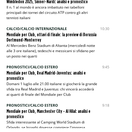
Wimbledon 2025, Sinner-Nardi: analisi e pronostico
Il n. 1 al mondo è ancora imbattuto nei tabelloni
principali dei tornei del circuito ATP contro gli altri
tennisti italiani
CALCIO/CALCIO INTERNAZIONALE
10:30
Mondiale per Club, ottavi di finale: la preview di Borussia
Dortmund-Monterrey
Al Mercedes Benz Stadium di Altanta (mercoledì notte
alle 3 ore italiane), tedeschi e messicani si sfidano per
un posto nei quarti
PRONOSTICI/CALCIO ESTERO
9:45
Mondiale per Club, Real Madrid-Juventus: analisi e
pronostico
Domani 1 luglio alle 21.00 italiane si giocherà la grande
sfida tra Real Madrid e Juventus: chi vincerà accederà
ai quarti di finale del Mondiale per Club
PRONOSTICI/CALCIO ESTERO
9:18
Mondiale per Club, Manchester City - Al Hilal: analisi e
pronostico
Sfida interessante al Camping World Stadium di
Orlando, se Inzaghi dovesse compiere l'impresa