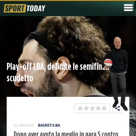
Play-off LBA, definite le semifinali
scudetto
22 MAGGIO
BASKET/LBA
Dopo aver avuto la meglio in gara 5 contro