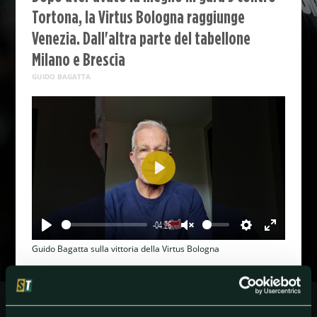
Tortona, la Virtus Bologna raggiunge
Venezia. Dall'altra parte del tabellone
Milano e Brescia
GUIDO BAGATTA
Play
-04:26
Play
Unmute
Settings
Enter
fullscreen
Guido Bagatta sulla vittoria della Virtus Bologna