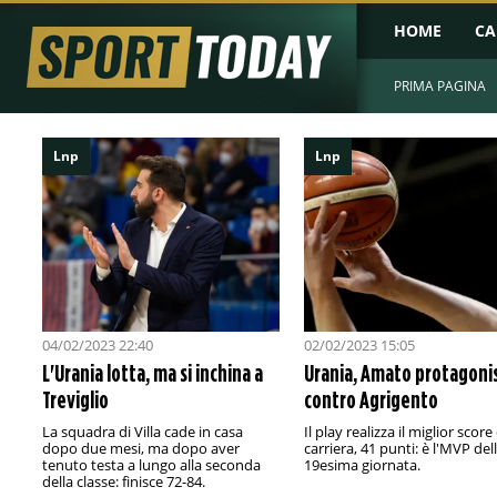
HOME
CA
PRIMA PAGINA
Lnp
Lnp
04/02/2023 22:40
02/02/2023 15:05
L'Urania lotta, ma si inchina a
Urania, Amato protagoni
Treviglio
contro Agrigento
La squadra di Villa cade in casa
Il play realizza il miglior score
dopo due mesi, ma dopo aver
carriera, 41 punti: è l'MVP del
tenuto testa a lungo alla seconda
19esima giornata.
della classe: finisce 72-84.