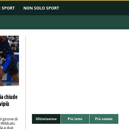
I SPORT
NON SOLO SPORT
ia chiude
vipiù
 girone di
Ultimissime
Più lette
Più votate
 Wildcats
la a due