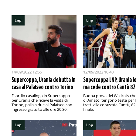
Lnp
Lnp
14/09/2022 12:55
12/09/2022 10:40
Supercoppa, Urania debutta in
Supercoppa LNP, Urania l
casa al PalaIseo contro Torino
ma cede contro Cantù 8
Esordio casalingo in Supercoppa
Buona prova dei Wildcats che,
per Urania che riceve la visita di
di Amato, tengono testa per l
Torino, palla a due al PalaIseo con
tratti alla corazzata Cantù, 82-
ingresso gratuito alle ore 20.30.
finale.
Lnp
Lnp