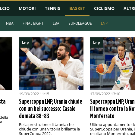
LCIO
MOTORI
TENNIS
BASKET
CICLISMO
ALTR
NBA
FINAL EIGHT
LBA
EUROLEAGUE
LNP
Lnp
Lnp
19/09/2022 11:15
17/09/2022 13:10
sta
Supercoppa LNP, Urania chiude
Supercoppa LNP, Uran
con un bel successo: Casale
il torneo contro la No
domata 88-83
Monferrato
 della
la
Bella prestazione di Urania che
Ultimo appuntamento del
chiude con una vittoria brillante la
SuperCoppa per Urania, i
SuperCoppa 2022.
ospitano Monferrato, pal