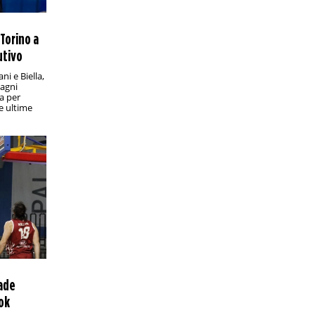
Eliteserien, Brann-Sandefjord: analisi e
pronostico
L'undicesima giornata del massimo
 Torino a
campionato norvegese si conclude
utivo
lunedì sera a Bergen con una sfida che
promette emozioni
ni e Biella,
agni
PRONOSTICI/CALCIO ESTERO
18:00
a per
le ultime
Mondiale per Club, Inter-Fluminense:
analisi e pronostico
I nerazzurri di Cristian Chivu affrontano
la formazione brasiliana agli ottavi di
finale: chi vince sfida una tra
Manchester City e Al Hilal
PRONOSTICI/RACCHETTE
17:45
Wimbledon 2025, Paolini-Sevastova:
analisi e pronostico
Esordio contro una tennista esperta ma
in declino per la finalista dell’ultima
edizione
cade
PRONOSTICI/CALCIO ESTERO
12:45
 ok
Série B, Novorizontino-Amazonas: