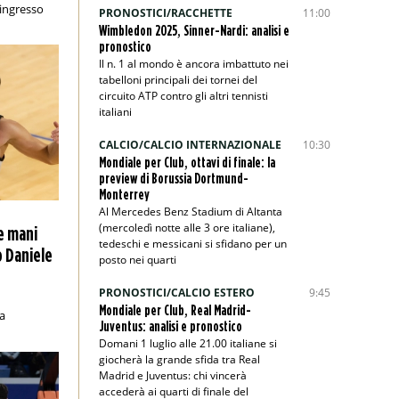
 ingresso
PRONOSTICI/RACCHETTE
11:00
Wimbledon 2025, Sinner-Nardi: analisi e
pronostico
Il n. 1 al mondo è ancora imbattuto nei
tabelloni principali dei tornei del
circuito ATP contro gli altri tennisti
italiani
CALCIO/CALCIO INTERNAZIONALE
10:30
Mondiale per Club, ottavi di finale: la
preview di Borussia Dortmund-
Monterrey
Al Mercedes Benz Stadium di Altanta
(mercoledì notte alle 3 ore italiane),
le mani
tedeschi e messicani si sfidano per un
o Daniele
posto nei quarti
PRONOSTICI/CALCIO ESTERO
9:45
Mondiale per Club, Real Madrid-
la
Juventus: analisi e pronostico
Domani 1 luglio alle 21.00 italiane si
giocherà la grande sfida tra Real
Madrid e Juventus: chi vincerà
accederà ai quarti di finale del