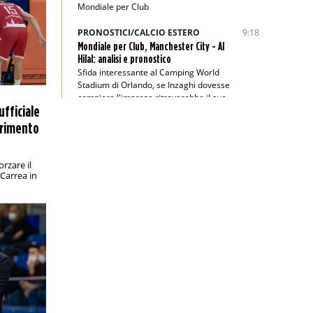
Mondiale per Club
PRONOSTICI/CALCIO ESTERO
9:18
Mondiale per Club, Manchester City - Al
Hilal: analisi e pronostico
Sfida interessante al Camping World
Stadium di Orlando, se Inzaghi dovesse
compiere l'impresa ritroverebbe il suo
ufficiale
passato
ferimento
PRONOSTICI/RACCHETTE
8:45
Wimbledon 2025, Berrettini-Majchrzak:
analisi e pronostico
orzare il
Carrea in
Il finalista dell’edizione 2021 parte
nettamente favorito secondo i bookie
PRONOSTICI/CALCIO ESTERO
1:00
Veikkausliiga, KuPS-Gnistan: analisi e
pronostico
Valevole per la tredicesima giornata di
Veikkausliiga, KuPS-Gnistan si annuncia
emozionante
PRONOSTICI/CALCIO ESTERO
22:00