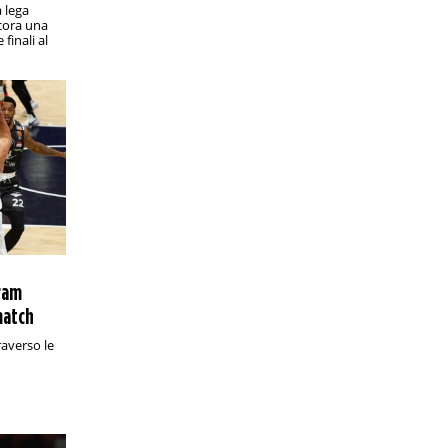
analisi e pronostico
a lega
Valevole per la quattordicesima
cora una
 finali al
giornata di Série B, Novorizontino-
Amazonas promette emozioni
PRONOSTICI/RACCHETTE
12:30
Wimbledon 2025, Fognini-Alcaraz: analisi
e pronostico
I bookie sono ovviamente schierati in
modo compatto in favore del n. 2 al
mondo
PRONOSTICI/SPORT VARI
2:20
Campionati italiani 2025, prova in linea:
analisi e pronostico
In programma domenica 29 giugno, la
tram
corsa che assegna la maglia tricolore
match
promette scintille
raverso le
PRONOSTICI/SPORT VARI
18:25
VNL uomini 2025, Brasile-Italia: analisi e
pronostico
In programma sabato 28 giugno alle
23:00 in Illinois, Brasile-Italia è una