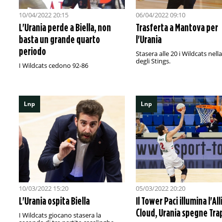
10/04/2022 20:15
06/04/2022 09:10
L'Urania perde a Biella, non
Trasferta a Mantova per
basta un grande quarto
l'Urania
periodo
Stasera alle 20 i Wildcats nell
degli Stings.
I Wildcats cedono 92-86
Lnp
Lnp
10/03/2022 15:20
05/03/2022 20:20
L'Urania ospita Biella
Il Tower Paci illumina l'Al
Cloud, Urania spegne Tra
I Wildcats giocano stasera la