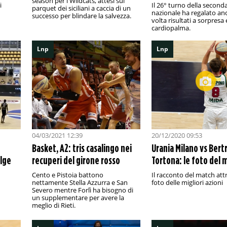
season per i Wildcats, attesi sul
i
Il 26° turno della second
parquet dei siciliani a caccia di un
nazionale ha regalato an
successo per blindare la salvezza.
volta risultati a sorpresa e
cardiopalma.
Lnp
Lnp
04/03/2021 12:39
20/12/2020 09:53
Basket, A2: tris casalingo nei
Urania Milano vs Ber
olge
recuperi del girone rosso
Tortona: le foto del 
Cento e Pistoia battono
Il racconto del match att
nettamente Stella Azzurra e San
foto delle migliori azioni
Severo mentre Forlì ha bisogno di
un supplementare per avere la
meglio di Rieti.