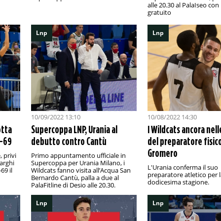
alle 20.30 al PalaIseo con
gratuito
Lnp
Lnp
10/09/2022 13:10
10/08/2022 14:30
otta
Supercoppa LNP, Urania al
I Wildcats ancora nel
2-69
debutto contro Cantù
del preparatore fisic
Gromero
 privi
Primo appuntamento ufficiale in
arghi
Supercoppa per Urania Milano, i
L'Urania conferma il suo
69 il
Wildcats fanno visita all’Acqua San
preparatore atletico per 
Bernardo Cantù, palla a due al
dodicesima stagione.
PalaFitline di Desio alle 20.30.
Lnp
Lnp