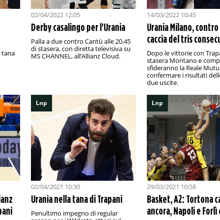
02/04/2022 12:05
14/03/2022 10:45
Derby casalingo per l'Urania
Urania Milano, contro
caccia del tris consec
Palla a due contro Cantù alle 20.45
di stasera, con diretta televisiva su
a tana
Dopo le vittorie con Trapa
MS CHANNEL, all’Allianz Cloud.
stasera Montano e comp
sfideranno la Reale Mutu
confermare i risultati del
due uscite.
Lnp
Lnp
02/04/2021 10:30
29/03/2021 10:58
lianz
Urania nella tana di Trapani
Basket, A2: Tortona 
pani
ancora, Napoli e Forlì
Penultimo impegno di regular