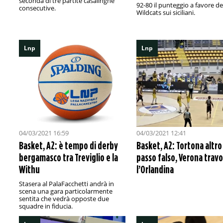
seconda di tre partite casalinghe
92-80 il punteggio a favore de
consecutive.
Wildcats sui siciliani.
Lnp
Lnp
04/03/2021 16:59
04/03/2021 12:41
Basket, A2: è tempo di derby
Basket, A2: Tortona altro
bergamasco tra Treviglio e la
passo falso, Verona trav
Withu
l’Orlandina
Stasera al PalaFacchetti andrà in
scena una gara particolarmente
sentita che vedrà opposte due
squadre in fiducia.