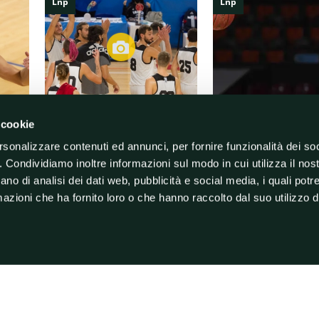
Lnp
Lnp
18/10/2020 23:16
24/07/2020 16:10
 cookie
lio:
Urania Milano - BCC Treviglio: le
Dominique Johnson g
rsonalizzare contenuti ed annunci, per fornire funzionalità dei so
er la
foto della sfida di Super Coppa
Udine
o. Condividiamo inoltre informazioni sul modo in cui utilizza il nost
r
85 a 58 il risultato finale al Pala Iseo
L'americano vanta un cu
ano di analisi dei dati web, pubblicità e social media, i quali pot
di Milano per la seconda giornata
denso di esperienze inter
azioni che ha fornito loro o che hanno raccolto dal suo utilizzo de
del girone giallo di Super Coppa
era 85-
guidata
sione
a
LNP Classifica 2023
Qui su Sport Today puoi trovare anche la
che si occupa di organizzare i