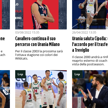
03/08/2022 15:35
26/04/2022 13:35
one
Cavallero continua il suo
Urania saluta Cipolla: 
percorso con Urania Milano
l'accordo per il tras
a Treviglio
 e
Per il classe 2003 la prossima sarà
oach
l'ottava stagione coi colori dei
Il classe 2000 andrà a rinf
Wildcats.
reaprto esterno di coach 
vista della postseason.
Lnp
Lnp