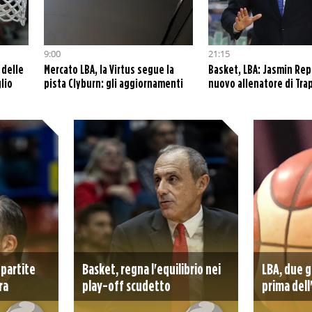
9:00
21:15
 delle
Mercato LBA, la Virtus segue la
Basket, LBA: Jasmin Repe
lio
pista Clyburn: gli aggiornamenti
nuovo allenatore di Tra
 partite
Basket, regna l'equilibrio nei
LBA, due g
ra
play-off scudetto
prima dell