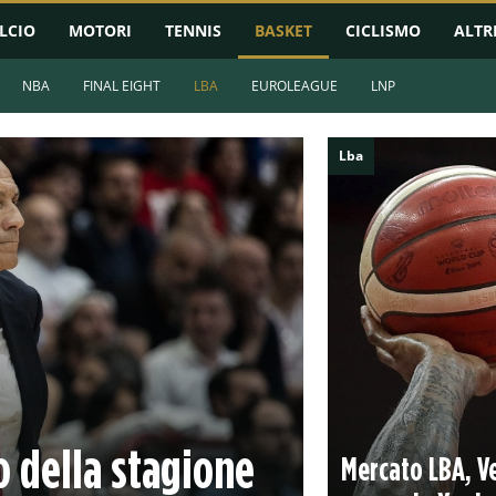
LCIO
MOTORI
TENNIS
BASKET
CICLISMO
ALTR
NBA
FINAL EIGHT
LBA
EUROLEAGUE
LNP
Lba
o della stagione
Mercato LBA, V