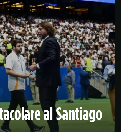
super classica del volley mondiale
PRONOSTICI/RACCHETTE
13:05
ATP Eastbourne, Fritz-Brooksby: analisi
e pronostico
Derby statunitense con il n. 5 della
classifica ATP favorito secondo i
bookmakers
PRONOSTICI/CALCIO ESTERO
11:10
Eliteserien, Bodø/Glimt-Sarpsborg 08:
analisi e pronostico
Una delle sfide più interessanti
dell'undicesima giornata di Eliteserien
è in programma nel nord della
Norvegia
PRONOSTICI/CALCIO ESTERO
11:05
La Juve e il Mondiale per Club, dagli
ottavi alla finale: cosa ne pensano i
acolare al Santiago
bookmakers
Ecco le quote relative ai bianconeri
dopo la sconfitta contro il City e in vista
della sfida contro il Real Madrid