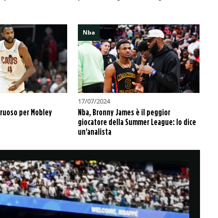
analisi e pronostico
Valevole per la quattordicesima
giornata di Série B, Novorizontino-
Amazonas promette emozioni
Nba
PRONOSTICI/RACCHETTE
12:30
Wimbledon 2025, Fognini-Alcaraz: analisi
e pronostico
I bookie sono ovviamente schierati in
modo compatto in favore del n. 2 al
mondo
17/07/2024
PRONOSTICI/SPORT VARI
2:20
truoso per Mobley
Nba, Bronny James è il peggior
Campionati italiani 2025, prova in linea:
giocatore della Summer League: lo dice
analisi e pronostico
un'analista
In programma domenica 29 giugno, la
corsa che assegna la maglia tricolore
promette scintille
PRONOSTICI/SPORT VARI
18:25
VNL uomini 2025, Brasile-Italia: analisi e
pronostico
In programma sabato 28 giugno alle
23:00 in Illinois, Brasile-Italia è una