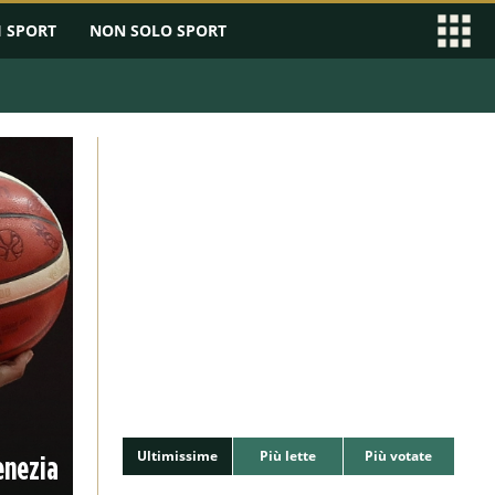
I SPORT
NON SOLO SPORT
Ultimissime
Più lette
Più votate
enezia