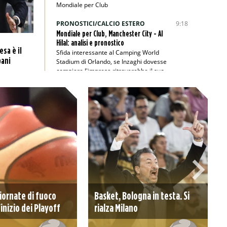
Mondiale per Club
PRONOSTICI/CALCIO ESTERO
9:18
Mondiale per Club, Manchester City - Al
Hilal: analisi e pronostico
sa è il
Sfida interessante al Camping World
pani
Stadium di Orlando, se Inzaghi dovesse
compiere l'impresa ritroverebbe il suo
passato
PRONOSTICI/RACCHETTE
8:45
Wimbledon 2025, Berrettini-Majchrzak:
analisi e pronostico
Il finalista dell’edizione 2021 parte
nettamente favorito secondo i bookie
PRONOSTICI/CALCIO ESTERO
1:00
Veikkausliiga, KuPS-Gnistan: analisi e
pronostico
Valevole per la tredicesima giornata di
Veikkausliiga, KuPS-Gnistan si annuncia
iornate di fuoco
Basket, Bologna in testa. Si
emozionante
'inizio dei Playoff
rialza Milano
PRONOSTICI/CALCIO ESTERO
22:00