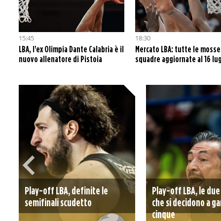
15:45
18:30
LBA, l'ex Olimpia Dante Calabria è il
Mercato LBA: tutte le mosse
nuovo allenatore di Pistoia
squadre aggiornate al 16 lug
Play-off LBA, definite le
Play-off LBA, le due
semifinali scudetto
che si decidono a ga
cinque