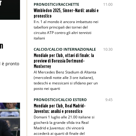
r
PRONOSTICI/RACCHETTE
11:00
Wimbledon 2025, Sinner-Nardi: analisi e
pronostico
Il n. 1 al mondo è ancora imbattuto nei
tabelloni principali dei tornei del
circuito ATP contro gli altri tennisti
italiani
on
CALCIO/CALCIO INTERNAZIONALE
10:30
Mondiale per Club, ottavi di finale: la
preview di Borussia Dortmund-
d è pronto
Monterrey
Al Mercedes Benz Stadium di Altanta
(mercoledì notte alle 3 ore italiane),
tedeschi e messicani si sfidano per un
posto nei quarti
PRONOSTICI/CALCIO ESTERO
9:45
Mondiale per Club, Real Madrid-
Juventus: analisi e pronostico
Domani 1 luglio alle 21.00 italiane si
giocherà la grande sfida tra Real
Madrid e Juventus: chi vincerà
accederà ai quarti di finale del