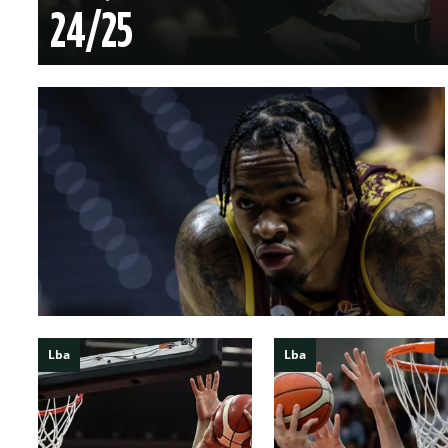
24/25
Lba
Lba