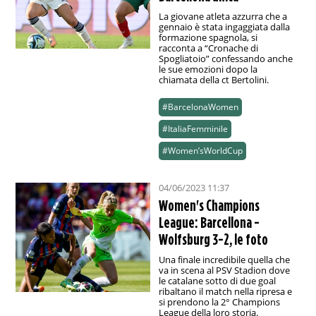
La giovane atleta azzurra che a
gennaio è stata ingaggiata dalla
formazione spagnola, si
racconta a “Cronache di
Spogliatoio” confessando anche
le sue emozioni dopo la
chiamata della ct Bertolini.
#BarcelonaWomen
#ItaliaFemminile
#Women’sWorldCup
04/06/2023 11:37
Women's Champions
League: Barcellona -
Wolfsburg 3-2, le foto
Una finale incredibile quella che
va in scena al PSV Stadion dove
le catalane sotto di due goal
ribaltano il match nella ripresa e
si prendono la 2° Champions
League della loro storia.