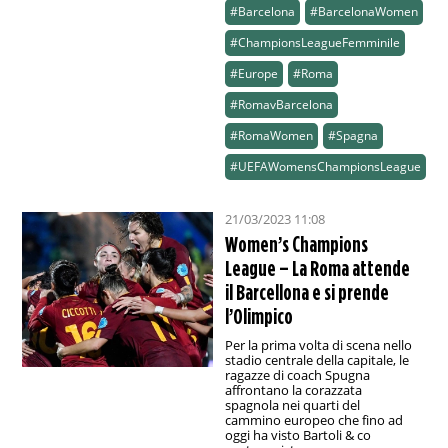
#Barcelona
#BarcelonaWomen
#ChampionsLeagueFemminile
#Europe
#Roma
#RomavBarcelona
#RomaWomen
#Spagna
#UEFAWomensChampionsLeague
21/03/2023 11:08
Women’s Champions
League – La Roma attende
il Barcellona e si prende
l’Olimpico
Per la prima volta di scena nello
stadio centrale della capitale, le
ragazze di coach Spugna
affrontano la corazzata
spagnola nei quarti del
cammino europeo che fino ad
oggi ha visto Bartoli & co