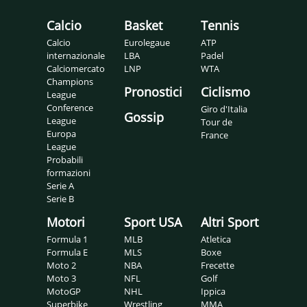
Calcio
Basket
Tennis
Calcio
Eurolegaue
ATP
internazionale
LBA
Padel
Calciomercato
LNP
WTA
Champions
Pronostici
Ciclismo
League
Conference
Giro d'Italia
Gossip
League
Tour de
Europa
France
League
Probabili
formazioni
Serie A
Serie B
Motori
Sport USA
Altri Sport
Formula 1
MLB
Atletica
Formula E
MLS
Boxe
Moto 2
NBA
Frecette
Moto 3
NFL
Golf
MotoGP
NHL
Ippica
Superbike
Wrestling
MMA