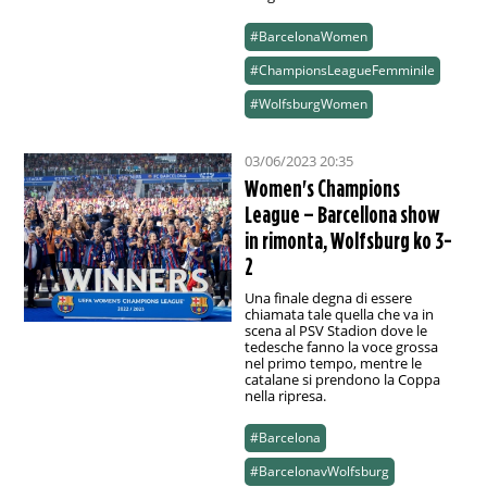
#BarcelonaWomen
#ChampionsLeagueFemminile
#WolfsburgWomen
03/06/2023 20:35
Women's Champions
League – Barcellona show
in rimonta, Wolfsburg ko 3-
2
Una finale degna di essere
chiamata tale quella che va in
scena al PSV Stadion dove le
tedesche fanno la voce grossa
nel primo tempo, mentre le
catalane si prendono la Coppa
nella ripresa.
#Barcelona
#BarcelonavWolfsburg