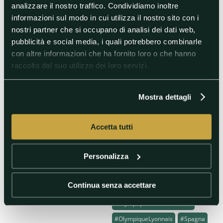
#BarcelonaWomen
#Women
analizzare il nostro traffico. Condividiamo inoltre
informazioni sul modo in cui utilizza il nostro sito con i
21/05/2022 21:27
nostri partner che si occupano di analisi dei dati web,
Women's UEFA Champions
pubblicità e social media, i quali potrebbero combinarle
League, trionfa il Lione:
con altre informazioni che ha fornito loro o che hanno
Barca battuto 3-1
raccolto dal suo utilizzo dei loro servizi.
Henry, Hegerberg e Macario
segnano le reti che regalano la
Champions alle francesi. Inutile
Mostra dettagli
il gol del Pallone d'Oro in carica
Alexia Putellas.
#Barcelona
Accetta tutti
#BarcelonavOlympiqueLyonnais
Personalizza
#BarcelonaWomen
#ChampionsLeagueFemminile
Continua senza accettare
#Europe
#Francia
#OlympiqueLioneFemminile
#OlympiqueLyonnais
#Spagna