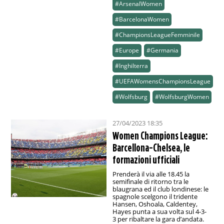
#ArsenalWomen
#BarcelonaWomen
#ChampionsLeagueFemminile
#Europe
#Germania
#Inghilterra
#UEFAWomensChampionsLeague
#Wolfsburg
#WolfsburgWomen
27/04/2023 18:35
Women Champions League:
Barcellona-Chelsea, le
formazioni ufficiali
Prenderà il via alle 18.45 la
semifinale di ritorno tra le
blaugrana ed il club londinese: le
spagnole scelgono il tridente
Hansen, Oshoala, Caldentey,
Hayes punta a sua volta sul 4-3-
3 per ribaltare la gara d’andata.