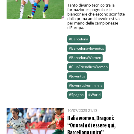
Tanto divario tecnico tra la
formazione spagnola e le
bianconere che escono sconfitte
dalla prima amichevole estiva
per mano delle campionesse
d’Europa.
#Barcelona
#BarcelonavJuventus
#BarcelonaWomen
#ClubFriendliesWomen
#Juventus
#JuventusFemminile
#Spagna
#World
10/07/2023 21:13
Italia women, Dragoni:
“Onorata di essere qui,
Barcellona unica”