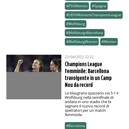
#PSGWomen
#Spagna
#UEFAWomensChampionsLeague
#Wolfsburg
#WolfsburgvBarcelona
#WolfsburgWomen
#Women
22/04/2022 22:22
Champions League
femminile: Barcellona
travolgente in un Camp
Nou da record
Le blaugrana spazzano via 5-1 il
Wolfsburg nella semifinale di
andata in uno stadio che fa
segnare il nuovo record di
spettatori per un match
femminile.
#Barcelona