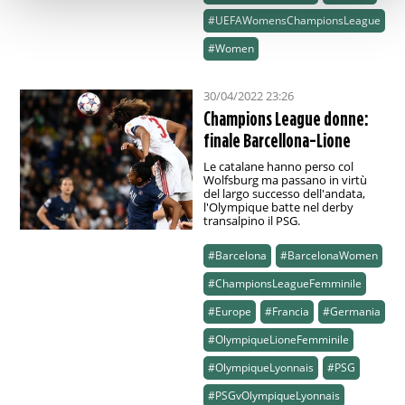
#UEFAWomensChampionsLeague
#Women
30/04/2022 23:26
Champions League donne:
finale Barcellona-Lione
Le catalane hanno perso col
Wolfsburg ma passano in virtù
del largo successo dell'andata,
l'Olympique batte nel derby
transalpino il PSG.
#Barcelona
#BarcelonaWomen
#ChampionsLeagueFemminile
#Europe
#Francia
#Germania
#OlympiqueLioneFemminile
#OlympiqueLyonnais
#PSG
#PSGvOlympiqueLyonnais