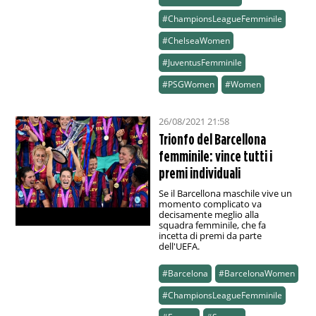
#ChampionsLeagueFemminile
#ChelseaWomen
#JuventusFemminile
#PSGWomen
#Women
26/08/2021 21:58
Trionfo del Barcellona
femminile: vince tutti i
premi individuali
Se il Barcellona maschile vive un
momento complicato va
decisamente meglio alla
squadra femminile, che fa
incetta di premi da parte
dell'UEFA.
#Barcelona
#BarcelonaWomen
#ChampionsLeagueFemminile