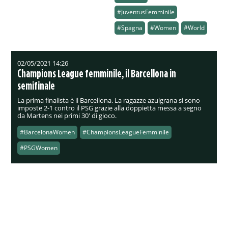
#JuventusFemminile
#Spagna
#Women
#World
02/05/2021 14:26
Champions League femminile, il Barcellona in
semifinale
La prima finalista è il Barcellona. La ragazze azulgrana si sono
imposte 2-1 contro il PSG grazie alla doppietta messa a segno
da Martens nei primi 30' di gioco.
#BarcelonaWomen
#ChampionsLeagueFemminile
#PSGWomen