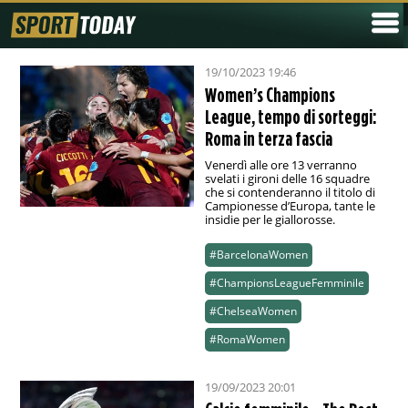
19/10/2023 19:46
Women’s Champions
League, tempo di sorteggi:
Roma in terza fascia
Venerdì alle ore 13 verranno
svelati i gironi delle 16 squadre
che si contenderanno il titolo di
Campionesse d’Europa, tante le
insidie per le giallorosse.
#BarcelonaWomen
#ChampionsLeagueFemminile
#ChelseaWomen
#RomaWomen
19/09/2023 20:01