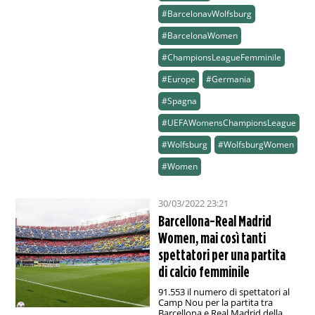
#BarcelonavWolfsburg
#BarcelonaWomen
#ChampionsLeagueFemminile
#Europe
#Germania
#Spagna
#UEFAWomensChampionsLeague
#Wolfsburg
#WolfsburgWomen
#Women
30/03/2022 23:21
Barcellona-Real Madrid
Women, mai così tanti
spettatori per una partita
di calcio femminile
91.553 il numero di spettatori al
Camp Nou per la partita tra
Barcellona e Real Madrid della