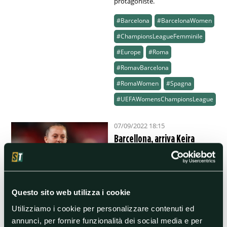
protagoniste.
#Barcelona
#BarcelonaWomen
#ChampionsLeagueFemminile
#Europe
#Roma
#RomavBarcelona
#RomaWomen
#Spagna
#UEFAWomensChampionsLeague
07/09/2022 18:15
Barcellona, arriva Keira
Walsh: acquisto record per
il calcio femminile
Le blaugrana hanno completato
l'ingaggio della britannica dal
Questo sito web utilizza i cookie
City, spendendo per lei una cifra
mai raggiunta nel calcio
femminile.
Utilizziamo i cookie per personalizzare contenuti ed
annunci, per fornire funzionalità dei social media e per