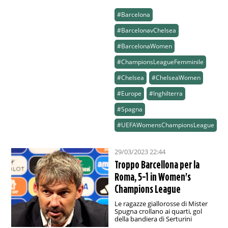
#Barcelona
#BarcelonavChelsea
#BarcelonaWomen
#ChampionsLeagueFemminile
#Chelsea
#ChelseaWomen
#Europe
#Inghilterra
#Spagna
#UEFAWomensChampionsLeague
29/03/2023 22:44
Troppo Barcellona per la
Roma, 5-1 in Women's
Champions League
Le ragazze giallorosse di Mister
Spugna crollano ai quarti, gol
della bandiera di Serturini