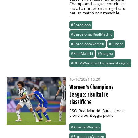
Champions League femminile.
Più alto numero mai registrato
per un match non maschile.
#Barcelona
#BarcelonavRealMadrid
#BarcelonaWomen
#Europe
#RealMadrid
#Spagna
#UEFAWomensChampionsLeague
15/10/2021 15:20
Women's Champions
League: risultati e
classifiche
PSG, Real Madrid, Barcellona e
Lione a punteggio pieno
#ArsenalWomen
#BarcelonaWomen