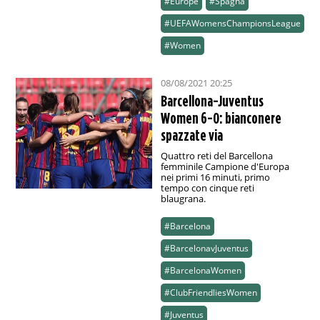
#Europe
#Spagna
#UEFAWomensChampionsLeague
#Women
08/08/2021 20:25
Barcellona-Juventus
Women 6-0: bianconere
spazzate via
Quattro reti del Barcellona
femminile Campione d'Europa
nei primi 16 minuti, primo
tempo con cinque reti
blaugrana.
#Barcelona
#BarcelonavJuventus
#BarcelonaWomen
#ClubFriendliesWomen
#Juventus