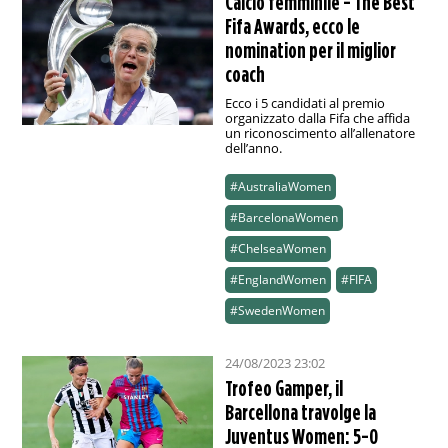
Calcio femminile - The Best
Fifa Awards, ecco le
nomination per il miglior
coach
Ecco i 5 candidati al premio
organizzato dalla Fifa che affida
un riconoscimento all’allenatore
dell’anno.
#AustraliaWomen
#BarcelonaWomen
#ChelseaWomen
#EnglandWomen
#FIFA
#SwedenWomen
24/08/2023 23:02
Trofeo Gamper, il
Barcellona travolge la
Juventus Women: 5-0