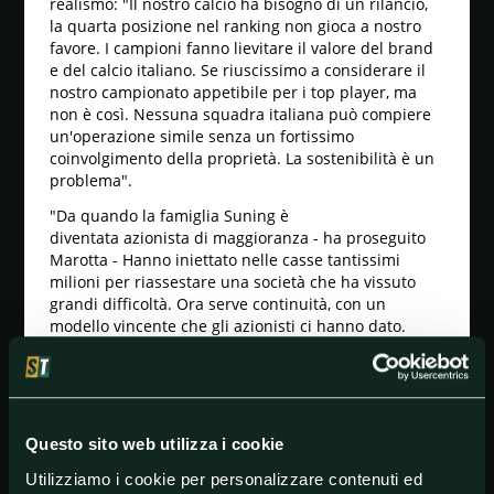
realismo: "Il nostro calcio ha bisogno di un rilancio,
la quarta posizione nel ranking non gioca a nostro
favore. I campioni fanno lievitare il valore del brand
e del calcio italiano. Se riuscissimo a considerare il
nostro campionato appetibile per i top player, ma
non è così. Nessuna squadra italiana può compiere
un'operazione simile senza un fortissimo
coinvolgimento della proprietà. La sostenibilità è un
problema".
"Da quando la famiglia Suning è
diventata azionista di maggioranza - ha proseguito
Marotta - Hanno iniettato nelle casse tantissimi
milioni per riassestare una società che ha vissuto
grandi difficoltà. Ora serve continuità, con un
modello vincente che gli azionisti ci hanno dato.
Ripeto, per me è un fatto straordinario vedere
all'Inter un campione del genere, perché c'è anche il
Fair Play Finanziario con le sue regole. Il Covid-19 ha
permesso una certa elasticità valutativa per
quest'anno, ma dopo si tornerà alle regole di prima".
Questo sito web utilizza i cookie
Più urgente e più d'attualità parlare del futuro di
Utilizziamo i cookie per personalizzare contenuti ed
Antonio Conte
, che verrà discusso tra pochi giorni: