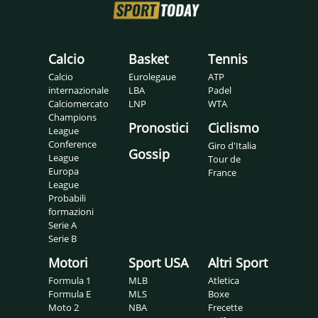
Calcio
Basket
Tennis
Calcio
Eurolegaue
ATP
internazionale
LBA
Padel
Calciomercato
LNP
WTA
Champions
Pronostici
Ciclismo
League
Conference
Giro d'Italia
Gossip
League
Tour de
Europa
France
League
Probabili
formazioni
Serie A
Serie B
Motori
Sport USA
Altri Sport
Formula 1
MLB
Atletica
Formula E
MLS
Boxe
Moto 2
NBA
Frecette