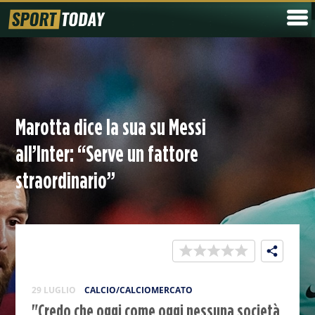
Marotta dice la sua su Messi
all’Inter: “Serve un fattore
straordinario”
29 LUGLIO
CALCIO/CALCIOMERCATO
"Credo che oggi come oggi nessuna società