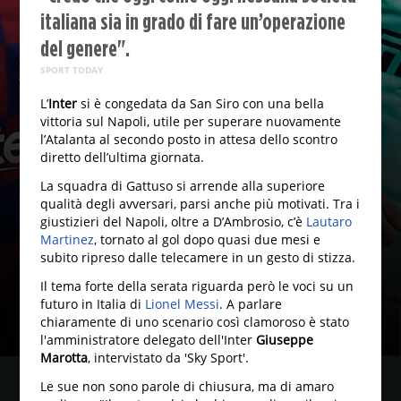
italiana sia in grado di fare un’operazione
del genere".
SPORT TODAY
L’
Inter
si è congedata da San Siro con una bella
vittoria sul Napoli, utile per superare nuovamente
l’Atalanta al secondo posto in attesa dello scontro
diretto dell’ultima giornata.
La squadra di Gattuso si arrende alla superiore
qualità degli avversari, parsi anche più motivati. Tra i
giustizieri del Napoli, oltre a D’Ambrosio, c’è
Lautaro
Martinez
, tornato al gol dopo quasi due mesi e
subito ripreso dalle telecamere in un gesto di stizza.
Il tema forte della serata riguarda però le voci su un
futuro in Italia di
Lionel Messi
. A parlare
chiaramente di uno scenario così clamoroso è stato
l'amministratore delegato dell'Inter
Giuseppe
Marotta
, intervistato da 'Sky Sport'.
Le sue non sono parole di chiusura, ma di amaro