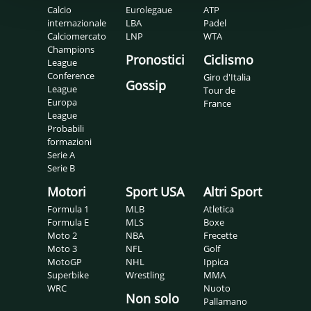
Calcio
Eurolegaue
ATP
internazionale
LBA
Padel
Calciomercato
LNP
WTA
Champions
Pronostici
Ciclismo
League
Conference
Giro d'Italia
Gossip
League
Tour de
Europa
France
League
Probabili
formazioni
Serie A
Serie B
Motori
Sport USA
Altri Sport
Formula 1
MLB
Atletica
Formula E
MLS
Boxe
Moto 2
NBA
Frecette
Moto 3
NFL
Golf
MotoGP
NHL
Ippica
Superbike
Wrestling
MMA
WRC
Nuoto
Non solo
Pallamano