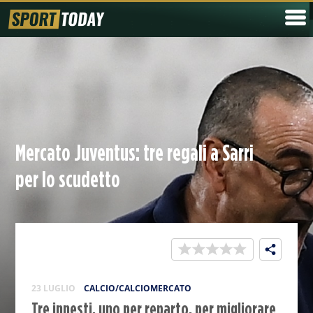
Mercato Juventus: tre regali a Sarri
per lo scudetto
23 LUGLIO
CALCIO/CALCIOMERCATO
Tre innesti, uno per reparto, per migliorare