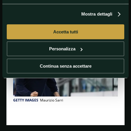
Mostra dettagli
#Calciomercato
#Juventus
#MaurizioSarri
#SerieA
#TopStory
Accetta tutti
Personalizza
Continua senza accettare
GETTY IMAGES
Maurizio Sarri