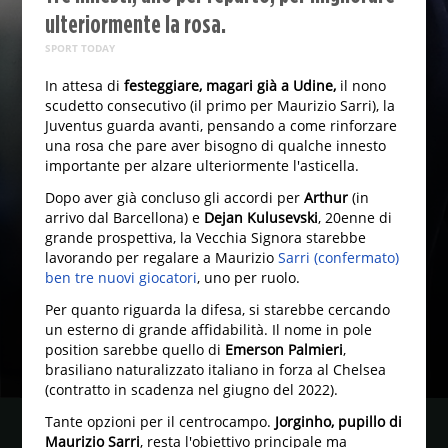
ulteriormente la rosa.
SPORT TODAY
In attesa di
festeggiare, magari già a Udine,
il nono
scudetto consecutivo (il primo per Maurizio Sarri), la
Juventus guarda avanti, pensando a come rinforzare
una rosa che pare aver bisogno di qualche innesto
importante per alzare ulteriormente l'asticella.
Dopo aver già concluso gli accordi per
Arthur
(in
arrivo dal Barcellona) e
Dejan Kulusevski
, 20enne di
grande prospettiva, la Vecchia Signora starebbe
lavorando per regalare a Maurizio
Sarri (confermato)
ben tre nuovi giocatori
, uno per ruolo.
Per quanto riguarda la difesa, si starebbe cercando
un esterno di grande affidabilità. Il nome in pole
position sarebbe quello di
Emerson Palmieri
,
brasiliano naturalizzato italiano in forza al Chelsea
(contratto in scadenza nel giugno del 2022).
Tante opzioni per il centrocampo.
Jorginho, pupillo di
Maurizio Sarri
, resta l'obiettivo principale ma