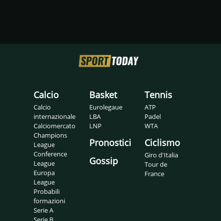
Calcio
Basket
Tennis
Calcio
Eurolegaue
ATP
internazionale
LBA
Padel
Calciomercato
LNP
WTA
Champions
Pronostici
Ciclismo
League
Conference
Giro d'Italia
Gossip
League
Tour de
Europa
France
League
Probabili
formazioni
Serie A
Serie B