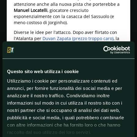
attenzione anche alla nuova pista che porterebbe a
Manuel Locatelli
, giocatore cresciuto
esponenzialmente con la casacca del Sassuolo (e
meno costoso di Jorginho).
Diverse le idee per l'attacco. Dopo aver flirtato con
l'Atalanta per
Duvan Zapata (prezzo troppo caro)
, la
Juventus pare essere tornata sulle tracce di
Arkadiusz Milik, ormai al capolinea della sua
avventura con la casacca del Napoli. Ancora viva la
pista
Alexandre Lacazette.
Questo sito web utilizza i cookie
Tre innesti per una Juventus ancor più competitiva.
Ovviamente, ci saranno dei giocatori che faranno le
Utilizziamo i cookie per personalizzare contenuti ed
valigie.
Mattia De Sciglio
pare destinato a lasciare la
annunci, per fornire funzionalità dei social media e per
Vecchia Signora. Futuro incerto anche per
Federico
analizzare il nostro traffico. Condividiamo inoltre
Bernardeschi
e pure per
Sami Khedira.
informazioni sul modo in cui utilizza il nostro sito con i
Il
grande dubbio riguarda Gonzalo Higuain
. Il Pipita
nostri partner che si occupano di analisi dei dati web,
ha ancora un anno di contratto con i bianconeri e
pubblicità e social media, i quali potrebbero combinarle
vorrebbe restare ma, davanti alla possibilità di non
essere più una prima scelta, potrebbe anche
con altre informazioni che ha fornito loro o che hanno
guardarsi attorno. Piacerebbe
a tanti club di MLS.
raccolto dal suo utilizzo dei loro servizi.