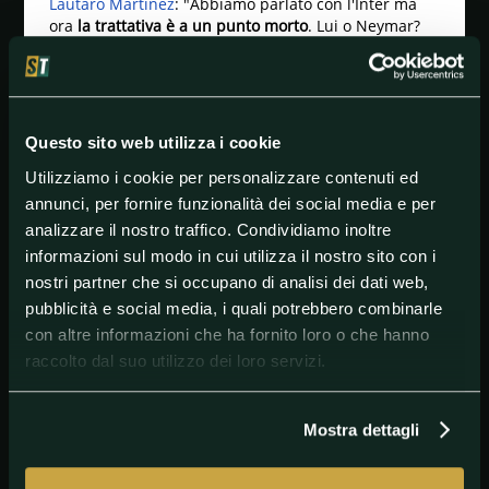
Lautaro Martinez
: "Abbiamo parlato con l'Inter ma
ora
la trattativa è a un punto morto
. Lui o Neymar?
Stiamo prendendo decisioni ma in questo momento,
se non ci sono scambi, per loro è molto difficile
venire", sono le parole chiare di Bartomeu.
Sull'impegno contro il
Napoli:
"Il Barcellona è sempre
Questo sito web utilizza i cookie
favorito per vincere qualsiasi competizione a cui
prende parte, compresa la Champions. E' il momento
Utilizziamo i cookie per personalizzare contenuti ed
giusto per dare una nuova dimostrazione di talento e
annunci, per fornire funzionalità dei social media e per
ambizione, abbiamo giocatori forti e il migliore al
analizzare il nostro traffico. Condividiamo inoltre
mondo che è Messi. Per cui, tutti uniti, possiamo
informazioni sul modo in cui utilizza il nostro sito con i
vincerla. Ma prima pensiamo al Napoli: qui nessuno
parla ancora di Lisbona".
nostri partner che si occupano di analisi dei dati web,
pubblicità e social media, i quali potrebbero combinarle
con altre informazioni che ha fornito loro o che hanno
raccolto dal suo utilizzo dei loro servizi.
#Barcellona
#Calciomercato
#Inter
#SerieA
Mostra dettagli