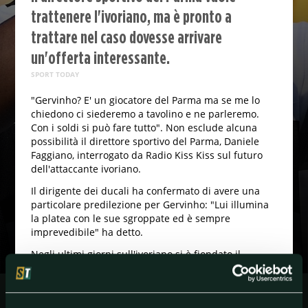
trattenere l'ivoriano, ma è pronto a
trattare nel caso dovesse arrivare
un'offerta interessante.
SPORT TODAY
"Gervinho? E' un giocatore del Parma ma se me lo
chiedono ci siederemo a tavolino e ne parleremo.
Con i soldi si può fare tutto". Non esclude alcuna
possibilità il direttore sportivo del Parma, Daniele
Faggiano, interrogato da Radio Kiss Kiss sul futuro
dell'attaccante ivoriano.
Il dirigente dei ducali ha confermato di avere una
particolare predilezione per Gervinho: "Lui illumina
la platea con le sue sgroppate ed è sempre
imprevedibile" ha detto.
Negli ultimi giorni sull'ivoriano si è fiondato il
Benevento. L'intenzione del Parma è di trattenerlo al
2022, ma la dichiarazione del ds gialloblù apre la
strada a una trattativa con i sanniti.