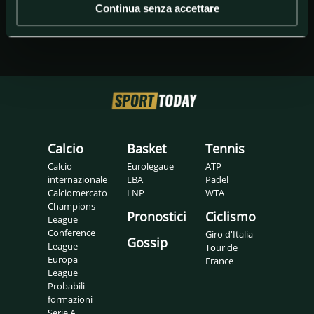
Continua senza accettare
Calcio
Basket
Tennis
Calcio
Eurolegaue
ATP
internazionale
LBA
Padel
Calciomercato
LNP
WTA
Champions
Pronostici
Ciclismo
League
Conference
Giro d'Italia
Gossip
League
Tour de
Europa
France
League
Probabili
formazioni
Serie A