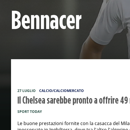
Bennacer
27 LUGLIO
CALCIO/CALCIOMERCATO
Il Chelsea sarebbe pronto a offrire 49 m
SPORT TODAY
Le buone prestazioni fornite con la casacca del Mi
inosservate in Inghilterra, dove tra l'altro l'algerino