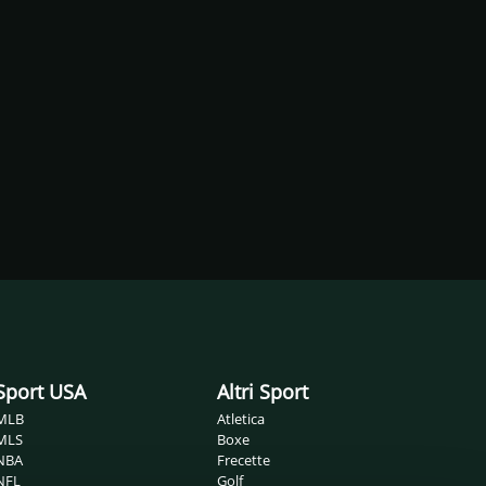
Sport USA
Altri Sport
MLB
Atletica
MLS
Boxe
NBA
Frecette
NFL
Golf