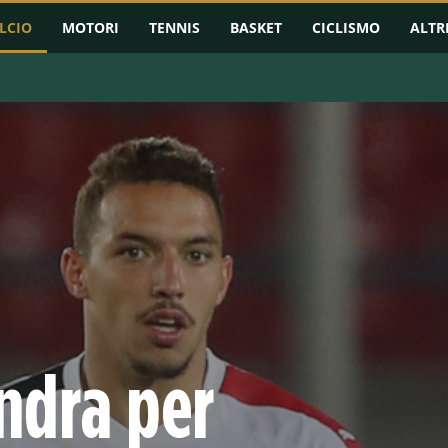
LCIO
MOTORI
TENNIS
BASKET
CICLISMO
ALTR
RMAZIONI
CHAMPIONS LEAGUE
EUROPA LEAGUE
CONFERENCE L
ndra per