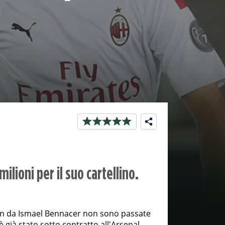
ilioni per il suo cartellino.
lan da Ismael Bennacer non sono passate
 è già stato sotto contratto all'Arsenal.