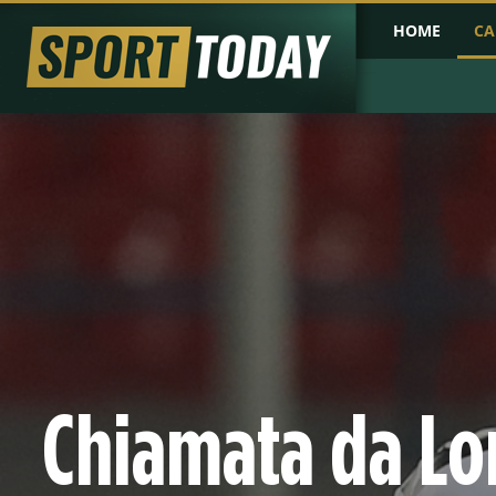
HOME
CA
PRIMA PAGINA
COPPA D'AFRICA
COPPA D'ASIA
PROBABILI FO
Chiamata da Lo