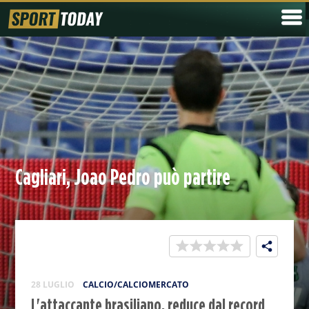
Cagliari, Joao Pedro può partire
28 LUGLIO
CALCIO/CALCIOMERCATO
L'attaccante brasiliano, reduce dal record