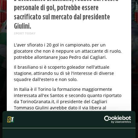
personale di gol, potrebbe essere
sacrificato sul mercato dal presidente
Giulini.
SPORT TODAY
L'aver sfiorato i 20 gol in campionato, per un
giocatore che non è neppure un attaccante di ruolo,
potrebbe allontanare Joao Pedro dal Cagliari.
Il brasiliano si è scoperto goleador nell'attuale
stagione, attirando su di sè l'interesse di diverse
squadre dall'estero e non solo.
In Italia è il Torino la formazione maggiormente
interessata all'ex Santos e secondo quanto riportato
da TorinoGranata.it, il presidente del Cagliari
Tommaso Giulini avrebbe dato il via libera al
giocatore a patto di poter incassare 15 milioni senza
contropartite tecniche.
I granata reputano la cifra alta, ma il giocatore piace
da tempo e la trattativa potrebbe decollare.