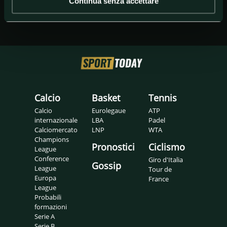
Continua senza accettare
Calcio
Basket
Tennis
Calcio
Eurolegaue
ATP
internazionale
LBA
Padel
Calciomercato
LNP
WTA
Champions
Pronostici
Ciclismo
League
Conference
Giro d'Italia
Gossip
League
Tour de
Europa
France
League
Probabili
formazioni
Serie A
Serie B