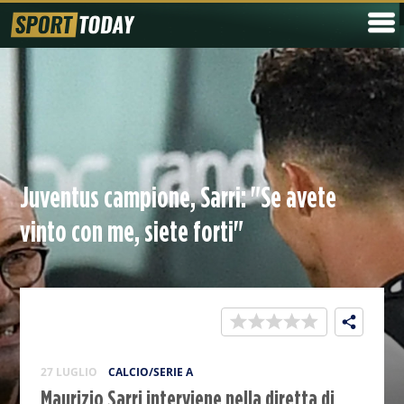
Juventus campione, Sarri: "Se avete
vinto con me, siete forti"
27 LUGLIO
CALCIO/SERIE A
Maurizio Sarri interviene nella diretta di