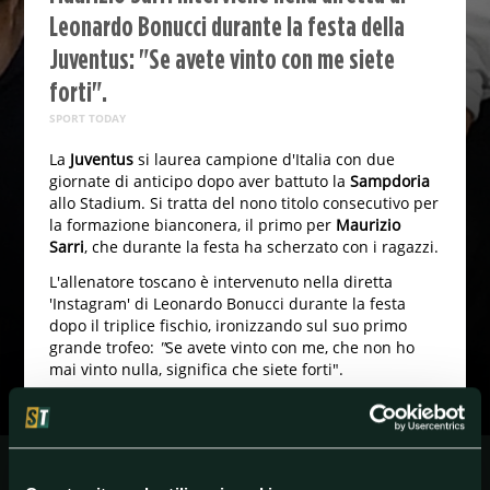
Leonardo Bonucci durante la festa della
Juventus: "Se avete vinto con me siete
forti".
SPORT TODAY
La
Juventus
si laurea campione d'Italia con due
giornate di anticipo dopo aver battuto la
Sampdoria
allo Stadium. Si tratta del nono titolo consecutivo per
la formazione bianconera, il primo per
Maurizio
Sarri
, che durante la festa ha scherzato con i ragazzi.
L'allenatore toscano è intervenuto nella diretta
'Instagram' di Leonardo Bonucci durante la festa
dopo il triplice fischio, ironizzando sul suo primo
grande trofeo:
"
Se avete vinto con me, che non ho
mai vinto nulla, significa che siete forti".
Chiaro il riferimento alle numerose critiche ricevute
nel corso di una stagione a tratti complicata,
soprattutto nelle ultime settimane poco brillanti. Alla
fine Madama ha trionfato ancora e anche lo stesso