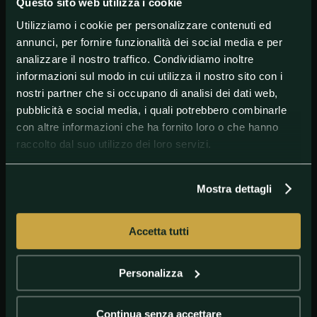
Sarri può festeggiare il suo personale traguardo.
Questo sito web utilizza i cookie
Utilizziamo i cookie per personalizzare contenuti ed
annunci, per fornire funzionalità dei social media e per
#Juventus
#MaurizioSarri
#Sampdoria
#SerieA
analizzare il nostro traffico. Condividiamo inoltre
informazioni sul modo in cui utilizza il nostro sito con i
nostri partner che si occupano di analisi dei dati web,
pubblicità e social media, i quali potrebbero combinarle
con altre informazioni che ha fornito loro o che hanno
raccolto dal suo utilizzo dei loro servizi.
Mostra dettagli
Accetta tutti
GETTY
Cristiano Ronaldo Sarri Juventus Lazio Serie A
Personalizza
Continua senza accettare