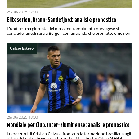
29/06/2025 22:00
Eliteserien, Brann-Sandefjord: analisi e pronostico
L'undicesima giornata del massimo campionato norvegese si
conclude lunedì sera a Bergen con una sfida che promette emozioni
Calcio Estero
29/06/2025 18:00
Mondiale per Club, Inter-Fluminense: analisi e pronostico
I nerazzurri di Cristian Chivu affrontano la formazione brasiliana agli
ottavi di finale: chi vince sfida una tra Manchester City e Al Hilal