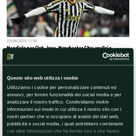
25/06/2025 11:30
Mondiale per Club, Juve-Manchester City: analisi e
pronostico
Già centrati gli ottavi di finale, i bianconeri di Igor Tudor e i campioni
in carica di Pep Guardiola si giocano il primo posto nel Gruppo G
Questo sito web utilizza i cookie
Calcio Estero
Utilizziamo i cookie per personalizzare contenuti ed
annunci, per fornire funzionalità dei social media e per
analizzare il nostro traffico. Condividiamo inoltre
informazioni sul modo in cui utilizza il nostro sito con i
nostri partner che si occupano di analisi dei dati web,
pubblicità e social media, i quali potrebbero combinarle
con altre informazioni che ha fornito loro o che hanno