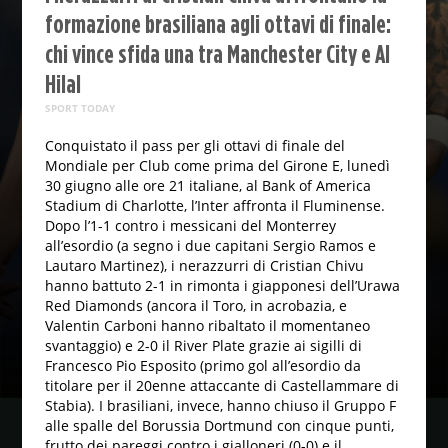
formazione brasiliana agli ottavi di finale:
chi vince sfida una tra Manchester City e Al
Hilal
SPORT TODAY
Conquistato il pass per gli ottavi di finale del
Mondiale per Club come prima del Girone E, lunedì
30 giugno alle ore 21 italiane, al Bank of America
Stadium di Charlotte, l’Inter affronta il Fluminense.
Dopo l’1-1 contro i messicani del Monterrey
all’esordio (a segno i due capitani Sergio Ramos e
Lautaro Martinez), i nerazzurri di Cristian Chivu
hanno battuto 2-1 in rimonta i giapponesi dell’Urawa
Red Diamonds (ancora il Toro, in acrobazia, e
Valentin Carboni hanno ribaltato il momentaneo
svantaggio) e 2-0 il River Plate grazie ai sigilli di
Francesco Pio Esposito (primo gol all’esordio da
titolare per il 20enne attaccante di Castellammare di
Stabia). I brasiliani, invece, hanno chiuso il Gruppo F
alle spalle del Borussia Dortmund con cinque punti,
frutto dei pareggi contro i gialloneri (0-0) e il