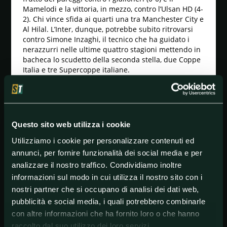
Mamelodi e la vittoria, in mezzo, contro l’Ulsan HD (4-
2). Chi vince sfida ai quarti una tra Manchester City e
Al Hilal. L’Inter, dunque, potrebbe subito ritrovarsi
contro Simone Inzaghi, il tecnico che ha guidato i
nerazzurri nelle ultime quattro stagioni mettendo in
bacheca lo scudetto della seconda stella, due Coppe
Italia e tre Supercoppe italiane.
Inter-Fluminense: pronostico e quote
I favori del pronostico sono tutti dalla parte
dell'Inter. Inoltre si prevede un match con un
numero contenuto di reti. La combo 1X+Under 2.5 si
Questo sito web utilizza i cookie
trova in lavagna a 1.92 su Goldbet e Better e 1.82 su
Utilizziamo i cookie per personalizzare contenuti ed
Sisal Matchpoint.
annunci, per fornire funzionalità dei social media e per
Le probabili formazioni di Inter-Fluminense
analizzare il nostro traffico. Condividiamo inoltre
informazioni sul modo in cui utilizza il nostro sito con i
INTER (3-5-2): Sommer; Darmian, Acerbi, Bastoni;
Dumfries, Barella, Asllani, Mkhitaryan, Dimarco; F. P.
nostri partner che si occupano di analisi dei dati web,
Esposito, Lautaro Martinez. Allenatore: Cristian
pubblicità e social media, i quali potrebbero combinarle
Chivu.
con altre informazioni che ha fornito loro o che hanno
FLUMINENSE (4-3-3): Fabio; Xavier, Ignacio, Freytes,
raccolto dal suo utilizzo dei loro servizi.