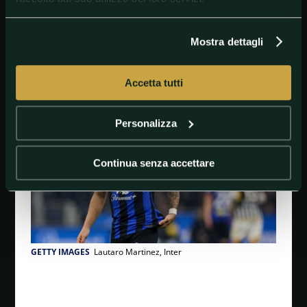
Rene; Nonato, Hercules, Martinelli; Arias, Cano,
Canobbio. Allenatore: Renato Gaucho.
Mostra dettagli
#Mondialeperclub
Accetta tutti
Personalizza
Continua senza accettare
GETTY IMAGES
Lautaro Martinez, Inter