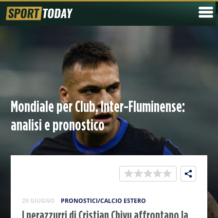
Mondiale per Club, Inter-Fluminense:
analisi e pronostico
29 GIUGNO
PRONOSTICI/CALCIO ESTERO
I nerazzurri di Cristian Chivu affrontano la