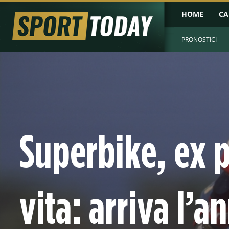
HOME
CA
PRONOSTICI
Superbike, ex pi
vita: arriva l’a