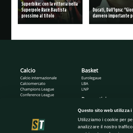
Superbike: con la vittoria nella
Superpole Race Bautista
Ducati, Dall'Igna: "Gio
prossimo al titolo
davvero importante p
Calcio
Basket
Calcio internazionale
Eurolegaue
Calciomercato
LBA
Champions League
LNP
Conference League
Pronostici
Europa League
Probabili formazioni
Gossip
Questo sito web utilizza i
Serie A
Serie B
Utilizziamo i cookie per pe
analizzare il nostro traffic