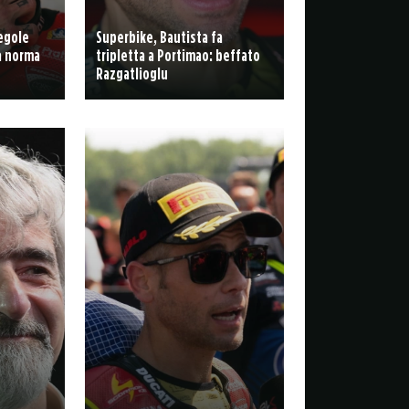
egole
Superbike, Bautista fa
la norma
tripletta a Portimao: beffato
Razgatlioglu