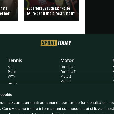
rnata
Superbike, Bautista: "Molto
er noi"
felice per il titolo costruttori"
Tennis
Motori
ATP
Formula 1
Padel
Formula E
WTA
Moto 2
Moto 3
Ciclismo
MotoGP
Superbike
Giro d'Italia
 cookie
WRC
Tour de France
rsonalizzare contenuti ed annunci, per fornire funzionalità dei so
o. Condividiamo inoltre informazioni sul modo in cui utilizza il nost