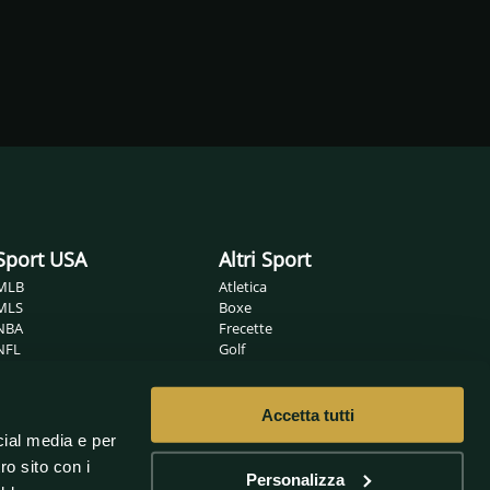
Sport USA
Altri Sport
MLB
Atletica
MLS
Boxe
NBA
Frecette
NFL
Golf
NHL
Ippica
Wrestling
MMA
Nuoto
Accetta tutti
Non solo sport
Pallamano
cial media e per
Pallanuoto
Sanremo
ro sito con i
Pallavolo
Oscar
Personalizza