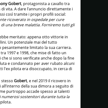
thony Gobert
, protagonista a cavallo tra
in di vita. A dare l’annuncio direttamente i
si così tramite i propri profili social:
te ricoverato in ospedale per cure
to di una breve malattia. Forniremo tutti gli
bbe meritato: appena otto vittorie in
llini. Un potenziale mai del tutto
 pesantemente limitato la sua carriera.
tra 1997 e 1998, che mise di fatto un
li che si sono verificate anche dopo la fine
caduta e condannato per aver rubato alcuni
i l'ex pilota era disoccupato, in cerca di
o stesso
Gobert
, e nel 2019 il ricovero in
 all’interno della sua dimora a seguito di
 come purtroppo accade spesso ai talenti
 numerosi sostenitori durante tutta la
 pilota.