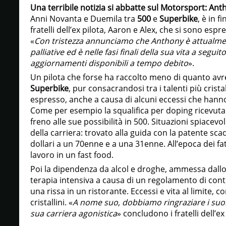
Una terribile notizia si abbatte sul Motorsport: An
Anni Novanta e Duemila tra
500
e
Superbike
, è in f
fratelli dell’ex pilota, Aaron e Alex, che si sono espres
«
Con tristezza annunciamo che Anthony è attualmen
palliative ed è nelle fasi finali della sua vita a segui
aggiornamenti disponibili a tempo debito
».
Un pilota che forse ha raccolto meno di quanto avre
Superbike
, pur consacrandosi tra i talenti più crista
espresso, anche a causa di alcuni eccessi che hanno
Come per esempio la squalifica per doping ricevuta 
freno alle sue possibilità in 500. Situazioni spiacevo
della carriera: trovato alla guida con la patente s
dollari a un 70enne e a una 31enne. All’epoca dei fatt
lavoro in un fast food.
Poi la dipendenza da alcol e droghe, ammessa dall
terapia intensiva a causa di un regolamento di conti
una rissa in un ristorante. Eccessi e vita al limite,
cristallini. «
A nome suo, dobbiamo ringraziare i suoi
sua carriera agonistica
» concludono i fratelli dell’ex