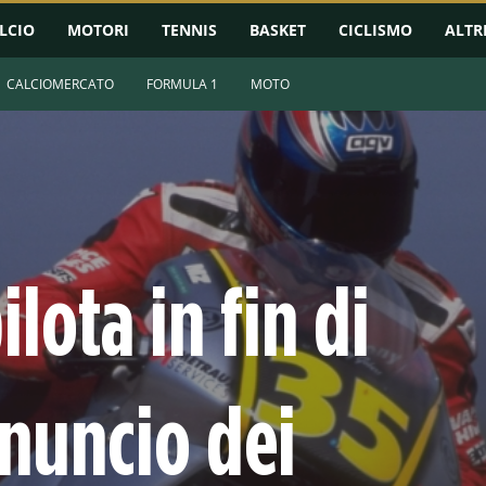
LCIO
MOTORI
TENNIS
BASKET
CICLISMO
ALTR
CALCIOMERCATO
FORMULA 1
MOTO
lota in fin di
nnuncio dei